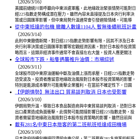
（2026/3/16）
美國前總統川普呼籲向中東派遣軍艦，此地緣政治緊張情勢可能對日
經225指數走勢構成潛在壓力。雖然內容未直接提及日本央行利率決
策或日圓匯率影響，但中東局勢升溫通常會引發避險情緒，可能導
從中東抵達的包機 撤離人數達1104人 暫無後續航班計畫
（2026/3/14）
此則中東撤僑新聞，對日經225指數走勢影響有限，因其不涉及日本
央行利率決策或日圓匯率影響等宏觀經濟因素。對於日本股市投資策
略而言，這類非經濟事件通常不會直接左右大盤，投資人應更關注
全球股市下跌，船隻遇襲推升油價：市場綜述
（2026/3/11）
全球股市因中東原油運輸中斷及油價上漲而承壓，日經225指數走勢
恐受波及。投資者應留意地緣政治風險對日本股市投資策略的影響，
特別是能源成本攀升可能衝擊企業獲利。在當前不確定性下，日圓
【伊朗情勢】無法出口 貿易談判取消 日本也受影響
（2026/3/10）
伊朗局勢升溫，導致日本食品製造商與中東貿易談判取消，恐對日本
出口產業造成負面衝擊。此情勢可能間接影響日經225指數走勢，投
資者需留意地緣政治風險對日本股市投資策略的影響。雖然目前與
載有281名中東日本旅客的第二班航班抵達成田機場
（2026/3/10）
日本政府持續包機接回滯留中東公民，第二班載有281名旅客的航班