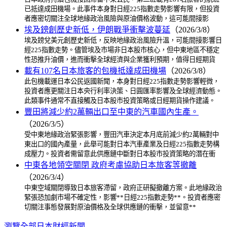
已抵達成田機場。此事件本身對日經225指數走勢影響有限，但投資
者應密切關注全球地緣政治風險與原油價格波動，這可能間接影
埃及鎊創歷史新低，伊朗戰爭衝擊波蔓延
（2026/3/8）
埃及鎊兌美元創歷史新低，反映地緣政治風險升溫，可能間接影響日
經225指數走勢。儘管埃及市場非日本股市核心，但中東地區不穩定
性恐推升油價，進而衝擊全球經濟與企業獲利預期，值得日經期貨
載有107名日本旅客的包機抵達成田機場
（2026/3/8）
此包機載運日本公民返國新聞，本身對日經225指數走勢影響輕微，
投資者應更關注日本央行利率決策、日圓匯率影響及全球經濟動態。
此類事件通常不直接觸及日本股市投資策略或日經期貨操作建議。
豐田將減少約2萬輛出口至中東的汽車國內生產。
（2026/3/5）
受中東地緣政治緊張影響，豐田汽車決定本月底前減少約2萬輛對中
東出口的國內產量，此舉可能對日本汽車產業及日經225指數走勢構
成壓力。投資者需留意此供應鏈中斷對日本股市投資策略的潛在衝
中東各地領空關閉 政府考慮協助日本旅客等撤離
（2026/3/4）
中東空域關閉導致日本旅客滯留，政府正研擬撤離方案。此地緣政治
緊張恐加劇市場不確定性，影響**日經225指數走勢**。投資者應密
切關注事態發展對原油價格及全球供應鏈的衝擊，並留意**
瀏覽全部日本財經新聞