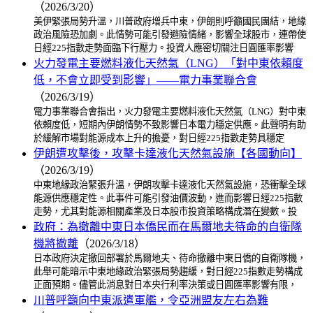
（2026/3/20）
美伊緊張局勢升溫，川普政府增兵中東，伊朗則呼籲國民團結，地緣
政治風險恐加劇。此情勢可能引發避險情緒，影響全球股市，連帶使
日經225指數走勢面臨下行壓力。投資人應密切關注日圓匯率影響
火力發電主要燃料液化天然氣（LNG）「對中東依賴度
低，不會立即受到影響」——電力事業聯合會
（2026/3/19）
電力事業聯合會指出，火力發電主要燃料液化天然氣（LNG）對中東
依賴度低，短期內伊朗情勢不致影響日本電力穩定供應。此聲明有助
於緩解市場對能源成本上升的擔憂，對日經225指數走勢具穩定
伊朗遭攻擊後，攻擊卡達液化天然氣設施【各國動向】
（2026/3/19）
中東地緣政治緊張升溫，伊朗攻擊卡達液化天然氣設施，恐衝擊全球
能源供應穩定性。此事件可能引發油價波動，進而影響日經225指數
走勢，尤其對能源相關產業及日本股市投資策略構成潛在變數。投
政府：為撤離中東日本僑民而在馬爾地夫待命的自衛隊
機將撤離
（2026/3/18）
日本政府決定撤回部署於馬爾地夫、待命撤離中東日僑的自衛隊機，
此舉可能暗示中東地緣政治緊張局勢趨緩，對日經225指數走勢構成
正面預期。儘管此消息對日本央行利率決策或日圓匯率影響有限，
川普呼籲向中東派遣軍艦，令亞洲盟友左右為難