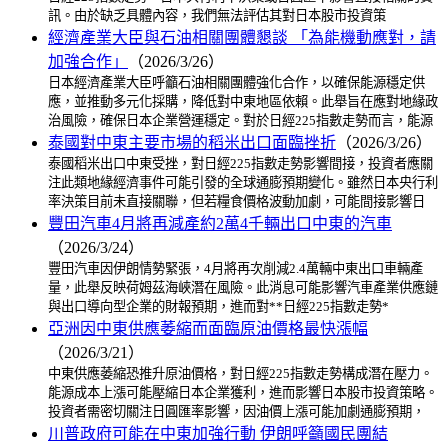
訊。由於缺乏具體內容，我們無法評估其對日本股市投資策
經濟產業大臣與石油相關團體懇談 「為能機動應對，請
加強合作」
（2026/3/26）
日本經濟產業大臣呼籲石油相關團體強化合作，以確保能源穩定供
應，並推動多元化採購，降低對中東地區依賴。此舉旨在應對地緣政
治風險，確保日本企業營運穩定。對於日經225指數走勢而言，能源
泰國對中東主要市場的稻米出口面臨挫折
（2026/3/26）
泰國稻米出口中東受挫，對日經225指數走勢影響間接，投資者應關
注此類地緣經濟事件可能引發的全球通膨預期變化。雖然日本央行利
率決策目前未直接關聯，但若糧食價格波動加劇，可能間接影響日
豐田汽車4月將再減產約2萬4千輛出口中東的汽車
（2026/3/24）
豐田汽車因伊朗情勢緊張，4月將再次削減2.4萬輛中東出口車輛產
量，此舉反映荷姆茲海峽潛在風險。此消息可能影響汽車產業供應鏈
與出口導向型企業的財報預期，進而對**日經225指數走勢*
亞洲因中東供應萎縮而面臨原油價格最快漲幅
（2026/3/21）
中東供應萎縮恐推升原油價格，對日經225指數走勢構成潛在壓力。
能源成本上漲可能壓縮日本企業獲利，進而影響日本股市投資策略。
投資者需密切關注日圓匯率影響，因油價上漲可能加劇通膨預期，
川普政府可能在中東加強行動 伊朗呼籲國民團結