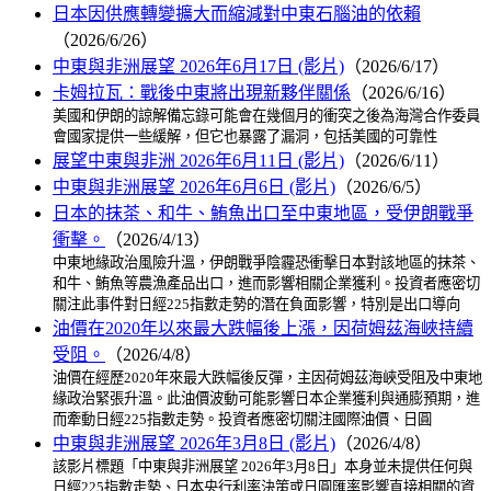
日本因供應轉變擴大而縮減對中東石腦油的依賴
（2026/6/26）
中東與非洲展望 2026年6月17日 (影片)
（2026/6/17）
卡姆拉瓦：戰後中東將出現新夥伴關係
（2026/6/16）
美國和伊朗的諒解備忘錄可能會在幾個月的衝突之後為海灣合作委員
會國家提供一些緩解，但它也暴露了漏洞，包括美國的可靠性
展望中東與非洲 2026年6月11日 (影片)
（2026/6/11）
中東與非洲展望 2026年6月6日 (影片)
（2026/6/5）
日本的抹茶、和牛、鮪魚出口至中東地區，受伊朗戰爭
衝擊。
（2026/4/13）
中東地緣政治風險升溫，伊朗戰爭陰霾恐衝擊日本對該地區的抹茶、
和牛、鮪魚等農漁產品出口，進而影響相關企業獲利。投資者應密切
關注此事件對日經225指數走勢的潛在負面影響，特別是出口導向
油價在2020年以來最大跌幅後上漲，因荷姆茲海峽持續
受阻。
（2026/4/8）
油價在經歷2020年來最大跌幅後反彈，主因荷姆茲海峽受阻及中東地
緣政治緊張升溫。此油價波動可能影響日本企業獲利與通膨預期，進
而牽動日經225指數走勢。投資者應密切關注國際油價、日圓
中東與非洲展望 2026年3月8日 (影片)
（2026/4/8）
該影片標題「中東與非洲展望 2026年3月8日」本身並未提供任何與
日經225指數走勢、日本央行利率決策或日圓匯率影響直接相關的資