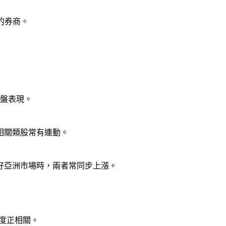
權的券商。
開盤表現。
相關類股常有連動。
好亞洲市場時，兩者常同步上漲。
中度正相關。