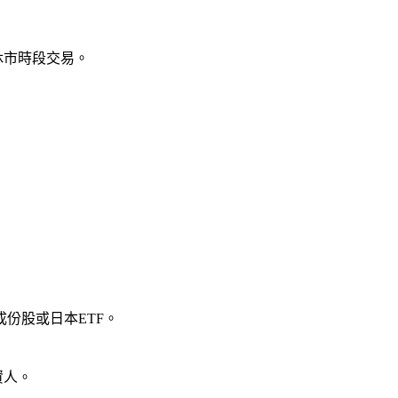
休市時段交易。
25成份股或日本ETF。
資人。