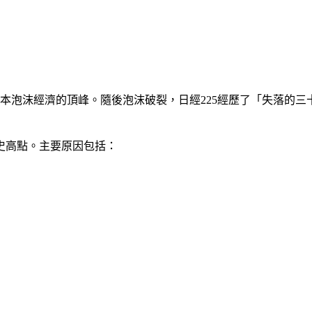
點，這是日本泡沫經濟的頂峰。隨後泡沫破裂，日經225經歷了「失落的
的歷史高點。主要原因包括：