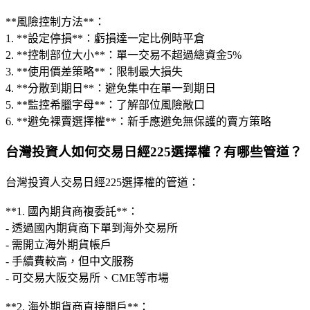
**風險控制方法**：
1. **設定停損**：虧損達一定比例時平倉
2. **控制部位大小**：單一交易不超過總資金5%
3. **使用價差策略**：限制最大損失
4. **分散到期日**：避免集中在單一到期日
5. **監控希臘字母**：了解部位風險敞口
6. **避免裸賣選擇權**：新手應避免無保護的賣方策略
台灣投資人如何交易日經225選擇權？有哪些管道？
台灣投資人交易日經225選擇權的管道：
**1. 國內期貨商複委託**：
- 透過國內期貨商下單到海外交易所
- 需開立海外期貨帳戶
- 手續費較高，但中文服務
- 可交易大阪交易所、CME等市場
**2. 海外期貨商直接開戶**：