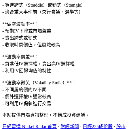
- 買進跨式（Straddle）或勒式（Strangle）
- 適合重大事件前（央行會議、選舉等）
**做空波動率**：
- 預期IV下降或市場盤整
- 賣出跨式或勒式
- 收取時間價值，但風險較高
**波動率價差**：
- 買進低IV選擇權，賣出高IV選擇權
- 利用IV回歸均值的特性
**波動率微笑（Volatility Smile）**：
- 不同履約價的IV不同
- 價外選擇權IV通常較高
- 可利用IV偏斜進行交易
本站提供市場資訊整理，不構成投資建議。
日經雷達 Nikkei Radar 首頁
·
財經新聞
·
日經225成份股
·
股市