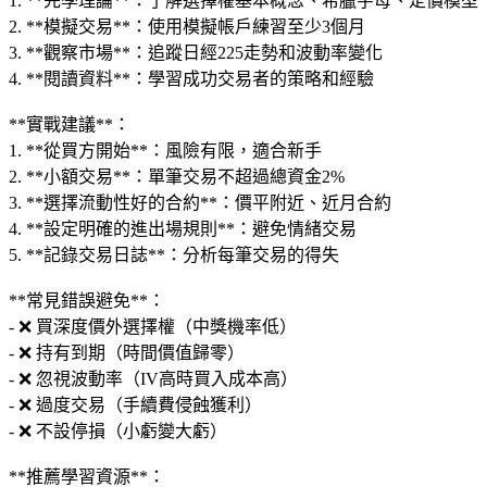
1. **先學理論**：了解選擇權基本概念、希臘字母、定價模型
2. **模擬交易**：使用模擬帳戶練習至少3個月
3. **觀察市場**：追蹤日經225走勢和波動率變化
4. **閱讀資料**：學習成功交易者的策略和經驗
**實戰建議**：
1. **從買方開始**：風險有限，適合新手
2. **小額交易**：單筆交易不超過總資金2%
3. **選擇流動性好的合約**：價平附近、近月合約
4. **設定明確的進出場規則**：避免情緒交易
5. **記錄交易日誌**：分析每筆交易的得失
**常見錯誤避免**：
- ❌ 買深度價外選擇權（中獎機率低）
- ❌ 持有到期（時間價值歸零）
- ❌ 忽視波動率（IV高時買入成本高）
- ❌ 過度交易（手續費侵蝕獲利）
- ❌ 不設停損（小虧變大虧）
**推薦學習資源**：