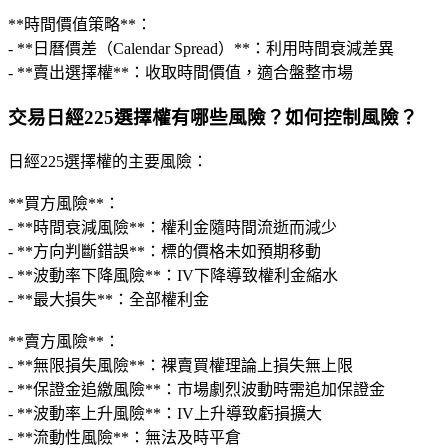
**時間價值策略**：
- **日曆價差（Calendar Spread）**：利用時間衰減差異
- **賣出選擇權**：收取時間價值，適合盤整市場
交易日經225選擇權有哪些風險？如何控制風險？
日經225選擇權的主要風險：
**買方風險**：
- **時間衰減風險**：權利金隨時間流逝而減少
- **方向判斷錯誤**：標的價格未如預期移動
- **波動率下降風險**：IV下降導致權利金縮水
- **最大損失**：全部權利金
**賣方風險**：
- **無限損失風險**：裸賣買權理論上損失無上限
- **保證金追繳風險**：市場劇烈波動時需追加保證金
- **波動率上升風險**：IV上升導致虧損擴大
- **流動性風險**：無法及時平倉