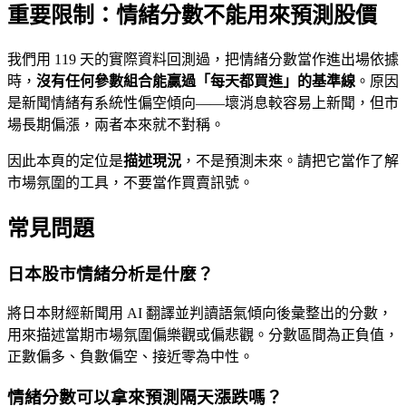
重要限制：情緒分數不能用來預測股價
我們用 119 天的實際資料回測過，把情緒分數當作進出場依據
時，
沒有任何參數組合能贏過「每天都買進」的基準線
。原因
是新聞情緒有系統性偏空傾向——壞消息較容易上新聞，但市
場長期偏漲，兩者本來就不對稱。
因此本頁的定位是
描述現況
，不是預測未來。請把它當作了解
市場氛圍的工具，不要當作買賣訊號。
常見問題
日本股市情緒分析是什麼？
將日本財經新聞用 AI 翻譯並判讀語氣傾向後彙整出的分數，
用來描述當期市場氛圍偏樂觀或偏悲觀。分數區間為正負值，
正數偏多、負數偏空、接近零為中性。
情緒分數可以拿來預測隔天漲跌嗎？