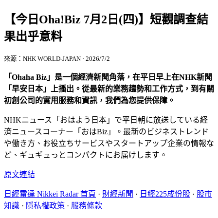
【今日Oha!Biz 7月2日(四)】短觀調查結
果出乎意料
來源：NHK WORLD-JAPAN · 2026/7/2
「Ohaha Biz」是一個經濟新聞角落，在平日早上在NHK新聞
「早安日本」上播出。從最新的業務趨勢和工作方式，到有關
初創公司的實用服務和資訊，我們為您提供保障。
NHKニュース「おはよう日本」で平日朝に放送している経
済ニュースコーナー「おはBiz」。最新のビジネストレンド
や働き方、お役立ちサービスやスタートアップ企業の情報な
ど、ギュギュっとコンパクトにお届けします。
原文連結
日經雷達 Nikkei Radar 首頁
·
財經新聞
·
日經225成份股
·
股市
知識
·
隱私權政策
·
服務條款