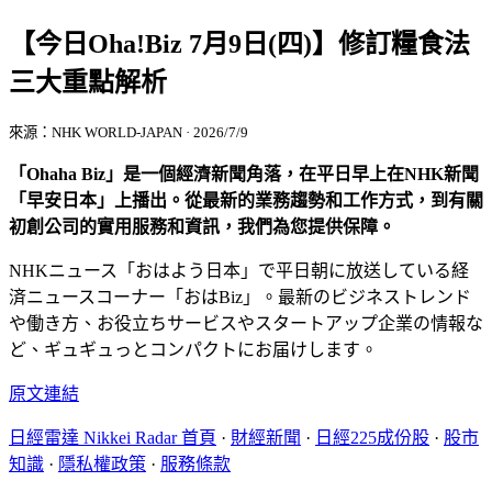
【今日Oha!Biz 7月9日(四)】修訂糧食法
三大重點解析
來源：NHK WORLD-JAPAN · 2026/7/9
「Ohaha Biz」是一個經濟新聞角落，在平日早上在NHK新聞
「早安日本」上播出。從最新的業務趨勢和工作方式，到有關
初創公司的實用服務和資訊，我們為您提供保障。
NHKニュース「おはよう日本」で平日朝に放送している経
済ニュースコーナー「おはBiz」。最新のビジネストレンド
や働き方、お役立ちサービスやスタートアップ企業の情報な
ど、ギュギュっとコンパクトにお届けします。
原文連結
日經雷達 Nikkei Radar 首頁
·
財經新聞
·
日經225成份股
·
股市
知識
·
隱私權政策
·
服務條款