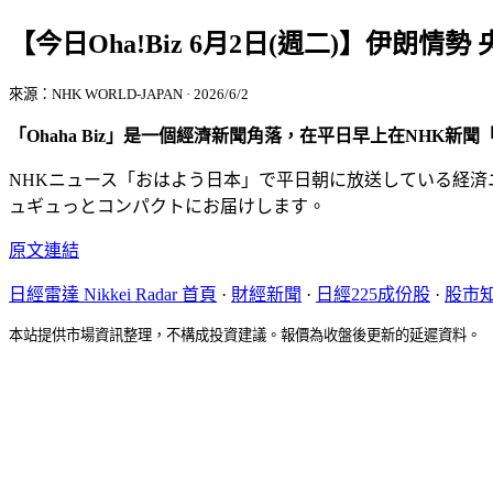
【今日Oha!Biz 6月2日(週二)】伊朗情
來源：NHK WORLD-JAPAN · 2026/6/2
「Ohaha Biz」是一個經濟新聞角落，在平日早上在NH
NHKニュース「おはよう日本」で平日朝に放送している経済
ュギュっとコンパクトにお届けします。
原文連結
日經雷達 Nikkei Radar 首頁
·
財經新聞
·
日經225成份股
·
股市
本站提供市場資訊整理，不構成投資建議。報價為收盤後更新的延遲資料。