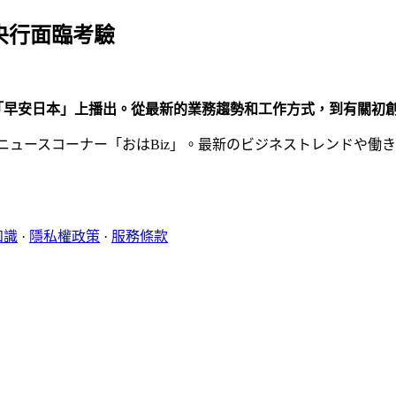
勢 央行面臨考驗
K新聞「早安日本」上播出。從最新的業務趨勢和工作方式，到有關
ニュースコーナー「おはBiz」。最新のビジネストレンドや働
知識
·
隱私權政策
·
服務條款