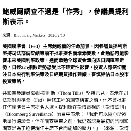
鮑威爾調查不過是「作秀」，參議員提利
斯表示。
來源：Bloomberg Markets · 2026/2/13
美國聯準會（Fed）主席鮑威爾的任命前景，因參議員提利斯
堅持司法部調查結束前不批准提名而增添變數。此動態可能影
響未來美國利率政策，進而牽動全球資金流向與日圓匯率走
勢。日經225指數走勢恐受此不確定性影響，投資人應密切關
注日本央行利率決策及日經期貨操作建議，審慎評估日本股市
投資策略。
共和黨參議員湯姆·提利斯（Thom Tillis）堅持己見，表示在司
法部對聯準會（Fed）翻修工程的調查結束之前，他不會批准
任何聯準會主席提名人選。提利斯在彭博電視的「彭博監測」
（Bloomberg Surveillance）節目中表示：「我們可以隨心所欲
地舉行聽證會，但在調查結束之前，我仍然認為最初的詢問和
調查是為了迫使現任主席下台而施加的壓力。」（來源：彭博