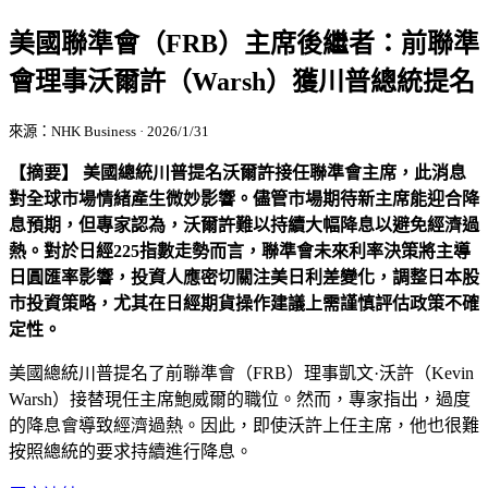
美國聯準會（FRB）主席後繼者：前聯準
會理事沃爾許（Warsh）獲川普總統提名
來源：NHK Business · 2026/1/31
【摘要】 美國總統川普提名沃爾許接任聯準會主席，此消息
對全球市場情緒產生微妙影響。儘管市場期待新主席能迎合降
息預期，但專家認為，沃爾許難以持續大幅降息以避免經濟過
熱。對於日經225指數走勢而言，聯準會未來利率決策將主導
日圓匯率影響，投資人應密切關注美日利差變化，調整日本股
市投資策略，尤其在日經期貨操作建議上需謹慎評估政策不確
定性。
美國總統川普提名了前聯準會（FRB）理事凱文·沃許（Kevin
Warsh）接替現任主席鮑威爾的職位。然而，專家指出，過度
的降息會導致經濟過熱。因此，即使沃許上任主席，他也很難
按照總統的要求持續進行降息。