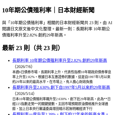
10年期公債殖利率｜日本財經新聞
與「10年期公債殖利率」相關的日本財經新聞共 23 則，由 AI
閱讀日文原文後中文化整理。最新一則：長期利率 10年期公
債殖利率升至2.82% 創約29年新高。
最新 23 則（共 23 則）
長期利率 10年期公債殖利率升至2.82% 創約29年新高
（2026/7/6）
本週6日債券市場，長期利率上升，代表性指標10年期政府債券孳息
率上升至2.82%。根據日本互惠證券的數據，這是自1997年5月以來
約29年以來的最高水平。在市場上，有人擔心財政負擔
長期利率升至2.630% 創下自1997年5月以來約29年新高
（2026/5/14）
日本10年期公債殖利率飆升至2.630%，創下近29年新高，此為**日
經225指數走勢**的關鍵變數。主因市場預期原油價格推升全球通
膨，加上日本央行審議委員增田暗示若無明確經濟下行
長期利率一度升至2.39%，創下約27年來的新高水準。