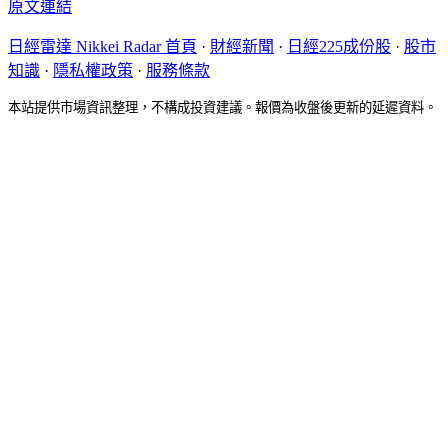
原文連結
日經雷達 Nikkei Radar 首頁
·
財經新聞
·
日經225成份股
·
股市
知識
·
隱私權政策
·
服務條款
本站提供市場資訊整理，不構成投資建議。報價為收盤後更新的延遲資料。