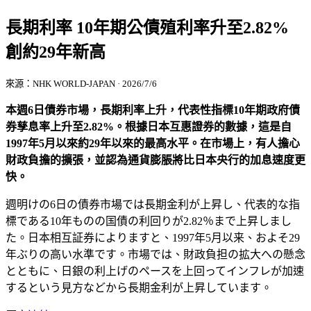
長期利率 10年期公債殖利率升至2.82%
創約29年新高
來源：NHK WORLD-JAPAN · 2026/7/6
本週6日債券市場，長期利率上升，代表性指標10年期政府債
券孳息率上升至2.82%。根據日本互惠證券的數據，這是自
1997年5月以來約29年以來的最高水平。在市場上，有人擔心
財政負擔的擴張，並認為通貨膨脹將比日本央行的加息速度更
快。
週明けの6日の債券市場では長期金利が上昇し、代表的な指
標である10年ものの国債の利回りが2.82％まで上昇しまし
た。日本相互証券によりますと、1997年5月以来、およそ29
年ぶりの高い水準です。市場では、財政負担の拡大への懸念
とともに、日銀の利上げのペースを上回ってインフレが加速
するという見方などから長期金利が上昇しています。