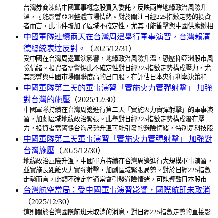
台灣券商凍結中國軍事概念股買入委託，反映兩岸地緣政治風險升
溫，可能影響亞洲整體市場情緒。對於關注日經225指數走勢的投資
者而言，此事件增加了區域不確定性，尤其可能衝擊與中國供應鏈相
中國軍隊連續兩天在台灣周邊舉行軍事演習，台灣賴清
德總統表達反對。
（2025/12/31）
受中國在台灣周邊軍演影響，地緣政治風險升溫，恐壓抑亞洲股市風
險情緒。投資者需警惕此不確定性對日經225指數走勢構成壓力，尤
其影響與中國市場關聯度高的出口股。在評估日本央行利率決策和
中國軍隊第二天的軍事演習「實施火力實彈射擊」 加強
對台灣的施壓
（2025/12/30）
中國軍隊持續在台灣周邊進行第二天「實施火力實彈射擊」的軍事演
習，加劇區域地緣政治緊張。此舉對日經225指數走勢構成潛在壓
力，投資者需警惕台海局勢升溫可能引發的避險情緒，特別是科技股
中國軍隊第二天軍事演習「實施火力實彈射擊」 加強對
台灣施壓
（2025/12/30）
地緣政治風險升溫，中國軍方持續在台灣周邊進行大規模軍事演習，
並實施長距離火力實彈射擊，加劇區域緊張局勢。對於日經225指數
走勢而言，此類不確定性通常會引發避險情緒，可能導致日本股市
台灣航空當局：受中國軍事演習影響，國際航班未取消
（2025/12/30）
這則關於台灣國際航班未取消的消息，對日經225指數走勢的直接影