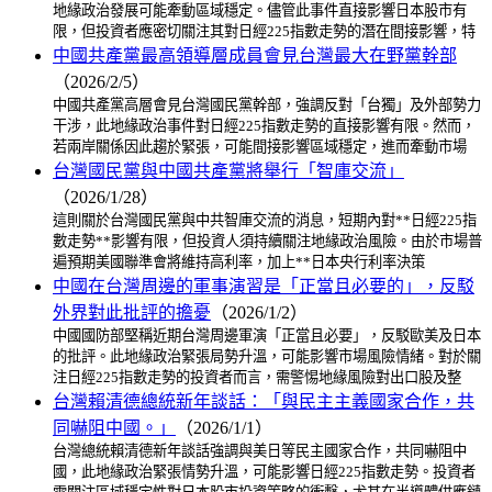
地緣政治發展可能牽動區域穩定。儘管此事件直接影響日本股市有
限，但投資者應密切關注其對日經225指數走勢的潛在間接影響，特
中國共產黨最高領導層成員會見台灣最大在野黨幹部
（2026/2/5）
中國共產黨高層會見台灣國民黨幹部，強調反對「台獨」及外部勢力
干涉，此地緣政治事件對日經225指數走勢的直接影響有限。然而，
若兩岸關係因此趨於緊張，可能間接影響區域穩定，進而牽動市場
台灣國民黨與中國共產黨將舉行「智庫交流」
（2026/1/28）
這則關於台灣國民黨與中共智庫交流的消息，短期內對**日經225指
數走勢**影響有限，但投資人須持續關注地緣政治風險。由於市場普
遍預期美國聯準會將維持高利率，加上**日本央行利率決策
中國在台灣周邊的軍事演習是「正當且必要的」，反駁
外界對此批評的擔憂
（2026/1/2）
中國國防部堅稱近期台灣周邊軍演「正當且必要」，反駁歐美及日本
的批評。此地緣政治緊張局勢升溫，可能影響市場風險情緒。對於關
注日經225指數走勢的投資者而言，需警惕地緣風險對出口股及整
台灣賴清德總統新年談話：「與民主主義國家合作，共
同嚇阻中國。」
（2026/1/1）
台灣總統賴清德新年談話強調與美日等民主國家合作，共同嚇阻中
國，此地緣政治緊張情勢升溫，可能影響日經225指數走勢。投資者