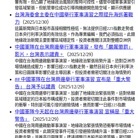
響有限，但凸顯了地緣政治風險的暫時可控性。儘管中國軍事演習引
發區域緊張，但航管單位成功引導飛機避開危險空域，顯示供應鏈
台灣海委會主委在中國舉行軍事演習之際提升海巡署戰
力
（2025/12/30）
這篇新聞與日本股市直接相關性極低，無法提供日經225指數走勢或
日本央行利率決策的有效信息。作為專業編輯，我們必須指出，此類
地緣政治新聞主要影響區域穩定性，投資者應關注其對整體亞洲供
中國軍隊在台灣周邊舉行軍事演習，發布「嚴厲懲罰」
影片，台灣表示譴責。
（2025/12/29）
中國在台海周邊啟動軍事演習，地緣政治緊張局勢升溫，恐對亞洲市
場情緒造成壓力，影響日經225指數走勢。雖然目前日本央行利率決
策和日圓匯率影響仍是主導因素，但投資者需密切關注台海情勢的
## 中國軍隊在台灣周邊舉行軍事演習 宣布是「重大警
告」 台灣予以譴責
（2025/12/29）
中國在台灣周邊舉行軍事演習，加劇了地緣政治緊張局勢，這對依賴
區域穩定的日本股市構成壓力。投資者需密切關注此事件對市場情緒
的衝擊，特別是可能引發的避險情緒，進而影響**日經225指數
中國軍隊今天起在台灣周邊舉行軍事演習 宣稱是「重大
警告」
（2025/12/29）
中國在台灣周邊啟動軍事演習，地緣政治緊張情勢恐衝擊市場情緒。
投資者需警惕，此類突發事件可能引發避險情緒升溫，影響日經225
指數走勢，並推高日圓匯率，建議調整日本股市投資策略，密切關