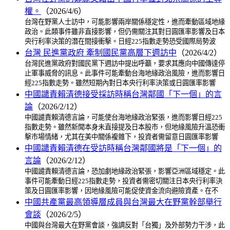
權。
（2026/4/6）
台灣在野黨人士訪中，可能影響兩岸關係穩定性，進而牽動區域地緣
政治。此類事件雖非直接影響，但仍需關注其對日圓匯率影響及日本
央行利率決策的潛在間接衝擊。日經225指數走勢恐受國際局勢波
台灣 民進黨政府 牽制國民黨高層下週訪中
（2026/4/2）
台灣民進黨政府對國民黨下週訪中提出呼籲，要求其應向中國傳達停
止軍事威脅的訊息。此事件可能牽動台海地緣政治風險，進而影響日
經225指數走勢。雖然短期內對日本央行利率決策或日圓匯率影響
中國譴責賴清德接受採訪時稱台灣鄰國「下一個」的言
論
（2026/2/12）
中國譴責賴清德言論，可能使台海地緣政治緊張，進而影響日經225
指數走勢。雖然新聞本身未直接提及日本股市，但地緣風險升溫恐衝
擊市場情緒，尤其在美中關係複雜下，投資者需留意日圓匯率影響
中國譴責賴清德在受訪時稱台灣鄰國將是「下一個」的
言論
（2026/2/12）
中國譴責賴清德言論，恐加劇地緣政治緊張，影響亞洲區域穩定。此
事件可能牽動日經225指數走勢，投資者需密切關注日本央行利率決
策及日圓匯率影響，因地緣風險可能促使資金流向避險資產。在不
中國共產黨最高領導層成員與台灣最大在野黨幹部舉行
會談
（2026/2/5）
中國與台灣最大在野黨會談，強調反對「台獨」及外部勢力干涉，此