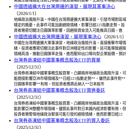
需關注區域穩定性對日本股市投資策略的衝擊，尤其在半導體供應鏈
中國透過擴大在台灣周邊的演習，展現其軍事決心
（2026/1/1）
地緣政治風險升溫，中國在台灣周邊擴大軍事演習，引發市場對區域
穩定的擔憂。此事件可能加劇避險情緒，影響日經225指數走勢。投
資者需密切關注日圓匯率影響，因避險資金流入可能推高日圓，進
中國透過擴大台灣周邊演習，展現軍事決心
（2026/1/1）
中國在台灣周邊擴大軍事演習，地緣政治風險升溫，直接衝擊市場情
緒。投資者應密切關注此事件對亞洲穩定性的影響，這可能導致避險
情緒高漲，推動日圓匯率走強，進而壓抑出口導向型企業股價。預計
台灣券商凍結中國軍事概念股及ETF的買單
（2025/12/31）
台灣券商凍結中國軍事概念股買單，凸顯兩岸地緣政治風險升溫，可
能間接影響亞洲市場情緒及**日經225指數走勢**。雖然此事件對**
日圓匯率影響**有限，但投資者應將此納入**日本股市
台灣券商凍結中國軍事概念股及ETF買進委託
（2025/12/31）
台灣券商凍結中國軍事概念股買賣，凸顯兩岸地緣政治風險升溫，可
能影響亞洲整體市場情緒。儘管此事件對日本國內經濟影響有限，但
投資者需警惕地緣政治緊張可能引發的避險情緒，進而影響日經22
台灣券商凍結中國軍事概念股及ETF的買入委託
（2025/12/31）