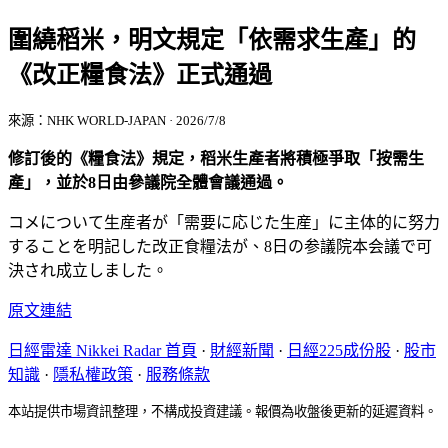
圍繞稻米，明文規定「依需求生產」的
《改正糧食法》正式通過
來源：NHK WORLD-JAPAN · 2026/7/8
修訂後的《糧食法》規定，稻米生產者將積極爭取「按需生
產」，並於8日由參議院全體會議通過。
コメについて生産者が「需要に応じた生産」に主体的に努力
することを明記した改正食糧法が、8日の参議院本会議で可
決され成立しました。
原文連結
日經雷達 Nikkei Radar 首頁
·
財經新聞
·
日經225成份股
·
股市
知識
·
隱私權政策
·
服務條款
本站提供市場資訊整理，不構成投資建議。報價為收盤後更新的延遲資料。