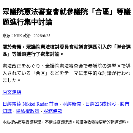
眾議院憲法審查會就參議院「合區」等議
題進行集中討論
來源：NHK 政治 · 2026/6/25
關於修憲，眾議院憲法檢討委員會就議會選區引入的「聯合選
區」等議題進行了密集討論。
憲法改正をめぐり、衆議院憲法審査会で参議院の選挙区で導
入されている「合区」などをテーマに集中的な討議が行われ
ました。
原文連結
日經雷達 Nikkei Radar 首頁
·
財經新聞
·
日經225成份股
·
股市
知識
·
隱私權政策
·
服務條款
本站提供市場資訊整理，不構成投資建議。報價為收盤後更新的延遲資料。