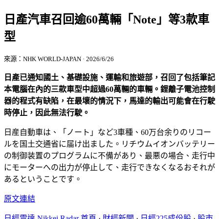
日產汽車召回逾60萬輛「Note」等3款車
型
來源：NHK WORLD-JAPAN · 2026/6/26
日產已通知國土、基礎設施、運輸和旅遊部，召回了包括筆記
本電腦在內的三款車型中超過60萬輛的車輛。鋰離子電池控制
器的程式有缺陷，在最壞的情況下，馬達的輸出可能會在行駛
時停止，因此無法行駛。
日産自動車は、「ノート」など3車種、60万台余りのリコー
ルを国土交通省に届け出ました。リチウムイオンバッテリー
の制御装置のプログラムに不備があり、最悪の場合、走行中
にモーターへの出力が停止して、走行できなくなるおそれが
あるということです。
原文連結
日經雷達 Nikkei Radar 首頁
·
財經新聞
·
日經225成份股
·
股市