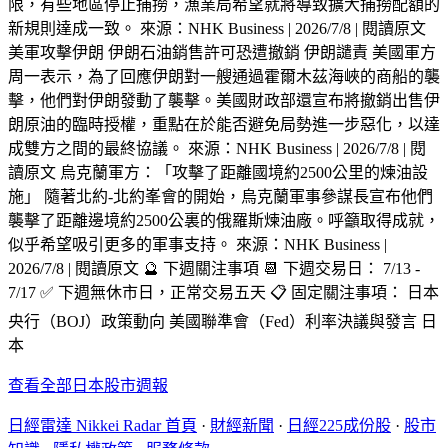
限，有些地區停止捕撈，漁業局希望就將導致擴大捕撈配額的
新規則達成一致。 來源：NHK Business | 2026/7/8 | 閱讀原文
美軍攻擊伊朗 伊朗石油銷售許可恐遭撤銷 伊朗譴責 美國軍方
周一表示，為了回應伊朗對一艘通過霍爾木茲海峽的商船的襲
擊，他們對伊朗發動了襲擊。美國財政部還宣布將撤銷出售伊
朗原油的臨時授權，重點在於能否避免局勢進一步惡化，以達
成雙方之間的最終協議。 來源：NHK Business | 2026/7/8 | 閱
讀原文 烏克蘭軍方：「攻擊了距離國境約2500公里的煉油設
施」 隨著北約-北約峯會的開始，烏克蘭軍事參謀長宣布他們
襲擊了距離邊境約2500公裏的俄羅斯煉油廠。呼籲取得成就，
似乎希望吸引更多的軍事支持。 來源：NHK Business |
2026/7/8 | 閱讀原文 🔮 下週關注事項 📆 下週交易日： 7/13 -
7/17 ✅ 下週無休市日，正常交易五天 📋 固定關注事項： 日本
央行（BOJ）政策動向 美國聯準會（Fed）利率決議與發言 日
本
查看全部日本股市週報
日經雷達 Nikkei Radar 首頁
·
財經新聞
·
日經225成份股
·
股市