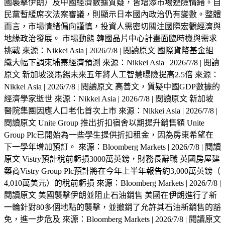
國襲擊伊朗）及中國經濟數據質疑，皆增添市場避險情緒。自
民黨暫緩席次法案審議，則顯示日本國內政治仍有變數。整體
而言，市場情緒偏向謹慎，投資人需密切關注國際宏觀經濟與
地緣政治發展。 市場動態 韓國晶片中心計畫面臨時機與需求
挑戰 來源：Nikkei Asia | 2026/7/8 | 閱讀原文 國際貨幣基金組
織大幅下調柬埔寨經濟預測 來源：Nikkei Asia | 2026/7/8 | 閱讀
原文 新加坡淡馬錫未來五年將人工智慧曝險提高2.5倍 來源：
Nikkei Asia | 2026/7/8 | 閱讀原文 高善文，質疑中國GDP數據的
經濟學家逝世 來源：Nikkei Asia | 2026/7/8 | 閱讀原文 新加坡
醫院集團因應人口老化首次上市 來源：Nikkei Asia | 2026/7/8 |
閱讀原文 Unite Group 推出折扣宿舍以期提升銷售額 Unite
Group Plc已開始為一些學生提供折扣租金，因為房東希望在
下一學年增加預訂。 來源：Bloomberg Markets | 2026/7/8 | 閱讀
原文 Vistry預計稅前虧損3000萬英鎊，財務長辭職 英國房屋建
築商Vistry Group Plc預計將在今年上半年報告約3,000萬英鎊（
4,010萬美元）的稅前虧損 來源：Bloomberg Markets | 2026/7/8 |
閱讀原文 美國襲擊伊朗並阻止石油銷售 美國在伊朗進行了新
一輪針對80多個地點的襲擊，並撤銷了允許其石油新銷售的豁
免，進一步危及 來源：Bloomberg Markets | 2026/7/8 | 閱讀原文