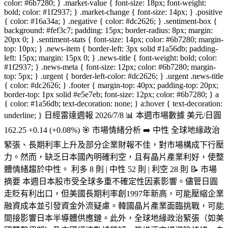
color: #6b7280; } .market-value { font-size: 18px; font-weight:
bold; color: #1f2937; } .market-change { font-size: 14px; } .positive
{ color: #16a34a; } .negative { color: #dc2626; } .sentiment-box {
background: #fef3c7; padding: 15px; border-radius: 8px; margin:
20px 0; } .sentiment-stats { font-size: 14px; color: #6b7280; margin-
top: 10px; } .news-item { border-left: 3px solid #1a56db; padding-
left: 15px; margin: 15px 0; } .news-title { font-weight: bold; color:
#1f2937; } .news-meta { font-size: 12px; color: #6b7280; margin-
top: 5px; } .urgent { border-left-color: #dc2626; } .urgent .news-title
{ color: #dc2626; } .footer { margin-top: 40px; padding-top: 20px;
border-top: 1px solid #e5e7eb; font-size: 12px; color: #6b7280; } a
{ color: #1a56db; text-decoration: none; } a:hover { text-decoration:
underline; } 日經雷達週報 2026/7/8 📊 本週市場數據 美元/日圓
162.25 +0.14 (+0.08%) 🎯 市場情緒分析 ➡️ 中性 全球地緣政治
緊張、長期利率上升及部分企業財報不佳，對市場構成下行壓
力。然而，缺乏日本國內明確利空，且有晶片產業利好，使整
體情緒趨於中性。 利多 8 則 | 中性 52 則 | 利空 28 則 📝 市場
摘要 本週日本股市受全球多重不確定性因素影響。儘管日圓
走貶有利出口，但美國長期利率創1997年新高，可能壓縮企業
融資成本並引發資金外流疑慮。韓國晶片產業面臨挑戰，可能
間接影響日本半導體供應鏈。此外，全球地緣政治緊張（如美