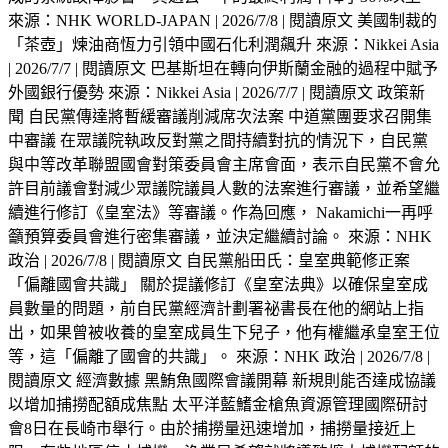
來源：NHK WORLD-JAPAN | 2026/7/8 | 閱讀原文 美國制裁的
「茶壺」煉油商恆力引領中國石化利潤飆升 來源：Nikkei Asia
| 2026/7/7 | 閱讀原文 巴基斯坦在轉向伊斯蘭金融的過程中賦予
外國銀行優勢 來源：Nikkei Asia | 2026/7/7 | 閱讀原文 政策新
聞 自民黨傳達將暫緩審議削減席次法案 中道黨團要求召開集
中審議 在眾議院執政反對黨之間持續對抗的情況下，自民黨
與中等改革聯盟國會對策委員會主席會面，表示自民黨不會允
許目前議會對減少眾議院議員人數的法案進行審議，並希望繼
續進行修訂《皇室法》等審議。作為回應， Nakamichi一再呼
籲預算委員會進行密集審議，並決定繼續討論。 來源：NHK
政治 | 2026/7/8 | 閱讀原文 自民黨船田氏：皇室典範修正案
「偏離國會共識」 關於提議修訂《皇室法典》以確保皇室成
員數量的問題，前自民黨經濟計劃署祕書長在他的網站上指
出，如果曾被收養的皇室成員生下兒子，他有權繼承皇室王位
等，這「偏離了國會的共識」。 來源：NHK 政治 | 2026/7/8 |
閱讀原文 經濟數據 黑鮪魚國際會議開幕 新規則能否達成協議
以增加捕撈配額成焦點 太平洋藍鰭金槍魚資源管理國際研討
會8日在長崎市舉行。由於捕撈量迅速增加，捕撈量接近上