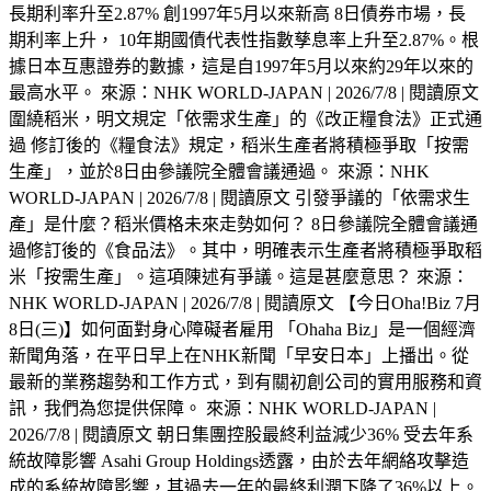
長期利率升至2.87% 創1997年5月以來新高 8日債券市場，長
期利率上升， 10年期國債代表性指數孳息率上升至2.87%。根
據日本互惠證券的數據，這是自1997年5月以來約29年以來的
最高水平。 來源：NHK WORLD-JAPAN | 2026/7/8 | 閱讀原文
圍繞稻米，明文規定「依需求生產」的《改正糧食法》正式通
過 修訂後的《糧食法》規定，稻米生產者將積極爭取「按需
生產」，並於8日由參議院全體會議通過。 來源：NHK
WORLD-JAPAN | 2026/7/8 | 閱讀原文 引發爭議的「依需求生
產」是什麼？稻米價格未來走勢如何？ 8日參議院全體會議通
過修訂後的《食品法》。其中，明確表示生產者將積極爭取稻
米「按需生產」。這項陳述有爭議。這是甚麼意思？ 來源：
NHK WORLD-JAPAN | 2026/7/8 | 閱讀原文 【今日Oha!Biz 7月
8日(三)】如何面對身心障礙者雇用 「Ohaha Biz」是一個經濟
新聞角落，在平日早上在NHK新聞「早安日本」上播出。從
最新的業務趨勢和工作方式，到有關初創公司的實用服務和資
訊，我們為您提供保障。 來源：NHK WORLD-JAPAN |
2026/7/8 | 閱讀原文 朝日集團控股最終利益減少36% 受去年系
統故障影響 Asahi Group Holdings透露，由於去年網絡攻擊造
成的系統故障影響，其過去一年的最終利潤下降了36%以上。