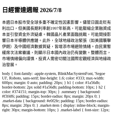
日經雷達週報 2026/7/8
本週日本股市受全球多重不確定性因素影響。儘管日圓走貶有
利出口，但美國長期利率創1997年新高，可能壓縮企業融資成
本並引發資金外流疑慮。韓國晶片產業面臨挑戰，可能間接影
響日本半導體供應鏈。此外，全球地緣政治緊張（如美國襲擊
伊朗）及中國經濟數據質疑，皆增添市場避險情緒。自民黨暫
緩席次法案審議，則顯示日本國內政治仍有變數。整體而言，
市場情緒偏向謹慎，投資人需密切關注國際宏觀經濟與地緣政
治發展。
body { font-family: -apple-system, BlinkMacSystemFont, 'Segoe
UI', Roboto, sans-serif; line-height: 1.6; color: #333; max-width:
600px; margin: 0 auto; padding: 20px; } h1 { color: #1a56db;
border-bottom: 2px solid #1a56db; padding-bottom: 10px; } h2 {
color: #374151; margin-top: 30px; } .summary { background:
#f3f4f6; padding: 15px; border-radius: 8px; margin: 20px 0; }
.market-data { background: #e0f2fe; padding: 15px; border-radius:
8px; margin: 20px 0; } .market-item { display: inline-block; margin-
right: 30px; margin-bottom: 10px; } .market-label { font-size: 12px;