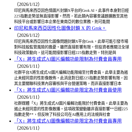
（2026/1/12）
印尼與馬來西亞因色情圖片封鎖X平台的Grok AI，此事件本身對日經
225指數走勢並無直接影響。然而，若此類內容審查議題擴散至其他
科技平台或影響日本企業在東南亞的數位業務，則可能間
印尼和馬來西亞因性化圖像封鎖 X 的 Grok。
（2026/1/12）
印尼與馬來西亞因性化圖像問題封鎖X平台Grok，此舉可能引發市場
對科技股監管風險的擔憂。雖然直接影響有限，但投資者應關注全球
科技政策動向，這可能間接影響日經225指數走勢，特別是與
「X」將生成式AI圖片編輯功能限制為付費會員專用
（2026/1/11）
社群平台X將生成式AI圖片編輯功能限縮至付費會員，此舉主要為遏
止未經同意的性影像散佈。此消息對日經225指數走勢影響有限，因
其主要關聯科技業內容審核與平台營運策略，而非直接影響日本
「X」將生成式AI圖片編輯功能限定為付費會員使用
（2026/1/11）
社群媒體「X」將生成式AI圖片編輯功能限於付費會員，此舉主要為
遏止未經同意的性影像散播。這項政策變動雖非直接影響**日經225
指數走勢**，但反映了科技公司在AI應用上的法規與社會
「X」將生成式AI圖像編輯功能限定為付費會員專用
（2026/1/11）