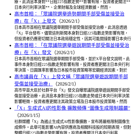
療。此消息本身對**日經225指數走勢**影響有限，投資者更關注**
日本央行利率決策**、企業財報及全球經濟數據。然而，
高市首相：「眾議院選舉造勢期間手部受傷並接受治
療」在「X」上發文
（2026/2/1）
日本高市首相在眾議院選舉期間手部受傷並接受治療，此消息透過
「X」平台發布。儘管這則新聞本身對日經225指數走勢影響有限，
但投資者仍應密切關注日本政局穩定性，因其可能間接影響日本央行
高市首相：「在眾議院選舉遊說期間手部受傷並接受治
療」在「X」發文
（2026/2/1）
日本高市首相在眾議院選舉期間手部受傷，並於X平台發文說明。此
事件本身對日經225指數走勢影響有限，投資者應更關注日本央行利
率決策、日圓匯率影響及日本股市投資策略等宏觀經濟因素。對於
高市議員在「X」上發文稱「眾議院選舉遊說期間手部
受傷並接受治療」
（2026/2/1）
高市早苗大臣於社群平台「X」發文自曝眾議院選舉遊說期間手部受
傷並接受治療。此消息本身對日經225指數走勢或日本央行利率決策
影響輕微，投資者應更關注其政策立場及日本股市投資策略。然而
「X」生成式AI的性影像 擴散頻傳 “圖像生成限制趨嚴”
（2026/1/15）
社群媒體「X」為遏止生成式AI性影像擴散，宣布將嚴格限制圖像生
成條件。此舉可能影響AI內容供應商及相關科技股的短期表現，但對
整體日經225指數走勢影響有限。投資者應關注日本央行利率