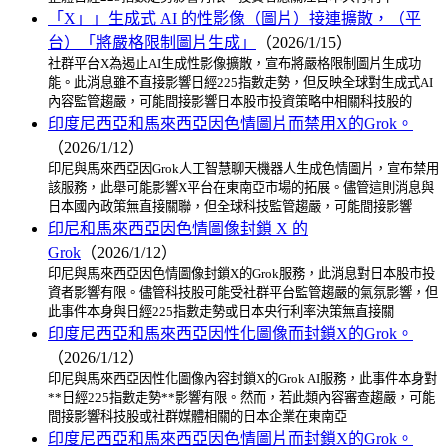
「X」」生成式 AI 的性影像（圖片）接連擴散，（平
台）「將嚴格限制圖片生成」
（2026/1/15）
社群平台X為遏止AI生成性影像擴散，宣布將嚴格限制圖片生成功
能。此消息雖不直接影響日經225指數走勢，但反映全球對生成式AI
內容監管趨嚴，可能間接影響日本股市投資策略中相關科技股的
印度尼西亞和馬來西亞因色情圖片而禁用X的Grok。
（2026/1/12）
印尼與馬來西亞因Grok人工智慧聊天機器人生成色情圖片，宣布禁用
該服務，此舉可能影響X平台在東南亞市場的拓展。儘管這則消息與
日本國內政策無直接關聯，但全球科技監管趨嚴，可能間接影響
印尼和馬來西亞因色情圖像封鎖 X 的
Grok
（2026/1/12）
印尼與馬來西亞因色情圖像封鎖X的Grok服務，此消息對日本股市投
資者影響有限。儘管科技股可能受社群平台監管趨嚴的氣氛影響，但
此事件本身與日經225指數走勢或日本央行利率決策無直接關
印度尼西亞和馬來西亞因性化圖像而封鎖X的Grok。
（2026/1/12）
印尼與馬來西亞因性化圖像內容封鎖X的Grok AI服務，此事件本身對
**日經225指數走勢**影響有限。然而，若此類內容審查趨嚴，可能
間接影響科技股或社群媒體相關的日本企業在東南亞
印度尼西亞和馬來西亞因色情圖片而封鎖X的Grok。