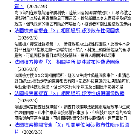
賀。
（2026/2/9）
高市首相在眾議院選舉勝利後，陸續回覆各國領袖祝賀，此政治穩定
訊號對日本股市投資策略具正面意義。雖然新聞本身未直接提及經濟
政策，但執政黨的穩固有助於市場信心，投資者可關注後續政策走向
法國檢察官搜查「X」相關場所 疑涉散布性假圖像
（2026/2/3）
法國檢方搜查社群媒體「X」涉嫌散布AI生成性假圖像，此事件本身
對**日經225指數走勢**影響有限。然而，科技巨頭監管趨嚴的全球
趨勢，可能間接影響日本科技股情緒。投資人應關注此類事
法國檢方搜查「X」相關場所 疑涉散布性偽造圖像
（2026/2/3）
法國檢方搜查X公司相關場所，疑涉AI生成性偽造圖像事件，此消息
對日經225指數走勢的直接影響有限。雖然科技巨頭的法規風險可能
牽動全球科技股情緒，但日本央行利率決策及日圓匯率影響才是
法國檢察官搜查「X」相關場所 疑涉性虛假圖像散播
（2026/2/3）
法國檢察官搜查社群媒體X，調查其涉嫌非法數據處理及散布AI生成
性虛假圖像。此事件雖非直接影響日本股市，但科技巨頭面臨的監管
風險與內容審查挑戰，可能間接影響全球科技股情緒，進而牽動日
法國檢察機關搜查「X」相關單位 疑涉散布性暗示假圖
片
（2026/2/3）