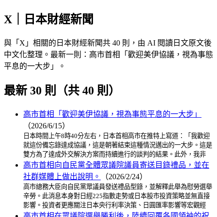
X｜日本財經新聞
與「X」相關的日本財經新聞共 40 則，由 AI 閱讀日文原文後
中文化整理。最新一則：高市首相「歡迎美伊協議，視為事態
平息的一大步」。
最新 30 則（共 40 則）
高市首相「歡迎美伊協議，視為事態平息的一大步」
（2026/6/15）
日本時間上午8時40分左右，日本首相高市在推特上寫道：「我歡迎
就這份備忘錄達成協議，這是朝著結束這種情況邁出的一大步。這是
雙方為了達成外交解決方案而持續進行的談判的結果。此外，我非
高市首相向自民黨全體眾議院議員寄送目錄禮品，並在
社群媒體上做出說明。
（2026/2/24）
高市總務大臣向自民黨眾議員發送禮品型錄，並解釋此舉為慰勞選舉
辛勞。此消息本身對日經225指數走勢或日本股市投資策略並無直接
影響。投資者更應關注日本央行利率決策、日圓匯率影響等宏觀經
高市首相在眾議院選舉勝利後，陸續回覆各國領袖的祝