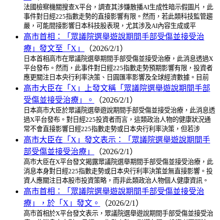
法國檢察機關搜查X平台，調查其涉嫌散播AI生成性暗示假圖片，此
事件對日經225指數走勢的直接影響有限。然而，若此類科技監管趨
嚴，可能間接影響日本科技股表現，尤其涉及AI內容生成或平
高市首相：「眾議院選舉遊說期間手部受傷並接受治
療」發文至「X」
（2026/2/1）
日本首相高市在眾議院選舉期間手部受傷並接受治療，此消息透過X
平台發布。然而，此事件對日經225指數走勢預期影響有限，投資者
應更關注日本央行利率決策、日圓匯率影響及全球經濟數據。目前
高市大臣在「X」上發文稱「眾議院選舉遊說期間手部
受傷並接受治療」。
（2026/2/1）
日本高市大臣於眾議院選舉遊說期間手部受傷並接受治療，此消息透
過X平台發布。對日經225投資者而言，這類政治人物的健康狀況通
常不會直接影響日經225指數走勢或日本央行利率決策，但若涉
高市大臣在「X」發文表示：「眾議院選舉遊說期間手
部受傷並接受治療」
（2026/2/1）
高市大臣在X平台發文揭露眾議院選舉期間手部受傷並接受治療，此
消息本身對日經225指數走勢或日本央行利率決策並無直接影響。投
資人應關注日本股市投資策略，而非此類政治人物個人健康資訊。
高市首相：「眾議院選舉遊說期間手部受傷並接受治
療」，於「X」發文。
（2026/2/1）
高市首相於X平台發文表示，眾議院選舉遊說期間手部受傷並接受治