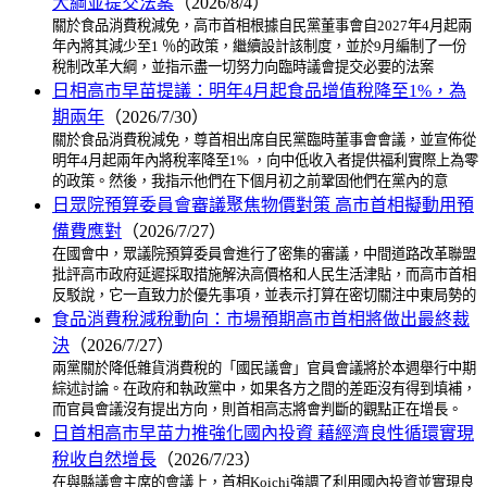
大綱並提交法案
（2026/8/4）
關於食品消費稅減免，高市首相根據自民黨董事會自2027年4月起兩
年內將其減少至1 ％的政策，繼續設計該制度，並於9月編制了一份
稅制改革大綱，並指示盡一切努力向臨時議會提交必要的法案
日相高市早苗提議：明年4月起食品增值稅降至1%，為
期兩年
（2026/7/30）
關於食品消費稅減免，尊首相出席自民黨臨時董事會會議，並宣佈從
明年4月起兩年內將稅率降至1% ，向中低收入者提供福利實際上為零
的政策。然後，我指示他們在下個月初之前鞏固他們在黨內的意
日眾院預算委員會審議聚焦物價對策 高市首相擬動用預
備費應對
（2026/7/27）
在國會中，眾議院預算委員會進行了密集的審議，中間道路改革聯盟
批評高市政府延遲採取措施解決高價格和人民生活津貼，而高市首相
反駁說，它一直致力於優先事項，並表示打算在密切關注中東局勢的
食品消費稅減稅動向：市場預期高市首相將做出最終裁
決
（2026/7/27）
兩黨關於降低雜貨消費稅的「國民議會」官員會議將於本週舉行中期
綜述討論。在政府和執政黨中，如果各方之間的差距沒有得到填補，
而官員會議沒有提出方向，則首相高志將會判斷的觀點正在增長。
日首相高市早苗力推強化國內投資 藉經濟良性循環實現
稅收自然增長
（2026/7/23）
在與縣議會主席的會議上，首相Koichi強調了利用國內投資並實現良