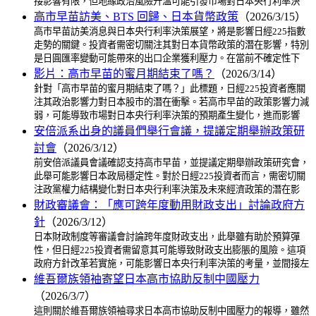
接影響有限，但地緣政治風險升溫可能引發市場對日本央行利率決
高市早苗訪美、BTS 回歸、日本貨幣政策
（2026/3/15）
高市早苗訪美消息與日本央行利率決策展望，將是影響日經225指數
走勢的關鍵。投資者需密切關注其對日本貨幣政策的潛在影響，特別
是日圓匯率變動可能帶來的出口企業獲利壓力。在當前不確定性下
影片：高市早苗的蜜月期結束了嗎？
（2026/3/14）
針對「高市早苗的蜜月期結束了嗎？」此標題，日經225投資者應關
注其政治影響力對日本股市的潛在衝擊。若高市早苗的政策影響力減
弱，可能導致市場對日本央行利率決策的預期產生變化，進而影響
安倍派系出身的議員們舉行會議，提議定期舉辦政策研
討會
（2026/3/12）
前安倍派議員會議確認支持高市早苗，並提議定期舉辦政策研究會，
此舉可能影響日本政局穩定性。對於日經225投資者而言，需密切關
注政黨權力結構變化對日本央行利率決策及未來經濟政策的潛在影
財政審議會：「應可跨年度動用財政支出」討論政府方
針
（2026/3/12）
日本財政制度等審議會討論跨年度財政支出，此舉雖有助於預算彈
性，但日經225投資者需留意其可能導致財政支出膨脹的風險。這項
政府方針改革若實施，可能影響日本央行利率決策的考量，並間接左
維吾爾族領袖寄望日本高市協助反制中國壓力
（2026/3/7）
這則關於維吾爾族領袖尋求日本高市協助反制中國壓力的報導，雖然