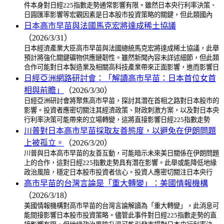
件本身對日經225指數走勢通常影響有限。雖然日本央行利率決策、
日圓匯率影響等宏觀因素是日本股市投資策略的關鍵，但此類國內
日本高市早苗與法國馬克宏將達成稀土協議
（2026/3/31）
日本經濟產業大臣高市早苗與法國總統馬克宏將達成稀土協議，此舉
預計將強化關鍵礦物供應鏈韌性。雖然新聞內容未詳述細節，但此類
合作可能對日本製造業及相關高科技產業帶來正面影響，進而影響日
日經亞洲網路研討會：「解讀高市早苗：日本首位女首
相與前瞻」
（2026/3/30）
日經亞洲研討會將聚焦高市早苗，探討其潛在首相之路對日本股市的
影響。投資者應密切關注其經濟政策、財政刺激方案，以及對日本央
行利率決策可能帶來的立場轉變，這將直接影響日經225指數走勢
川普對日本高市早苗採取友善態度，以避免在伊朗問題
上被孤立。
（2026/3/20）
川普與日本高市早苗的友善互動，可能暗示未來美日關係在伊朗問題
上的合作，這對日經225指數走勢具有潛在影響。此舉或能降低地緣
政治風險，穩定日本股市投資者信心。投資人應密切關注日本央行
高市早苗的台灣言論是「重大轉變」：美國情報機構
（2026/3/18）
美國情報機構對高市早苗的台灣言論解讀為「重大轉變」，此消息可
能間接影響日本股市投資策略。儘管此事件對日經225指數走勢的直