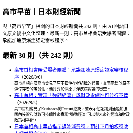
高市早苗｜日本財經新聞
與「高市早苗」相關的日本財經新聞共 242 則，由 AI 閱讀日
文原文後中文化整理。最新一則：高市首相會晤受爆者團體：
承諾加速原爆症認定審核程序。
最新 30 則（共 242 則）
高市首相會晤受爆者團體：承諾加速原爆症認定審核程
序
（2026/8/6）
高市首相在廣島市會見了原子彈倖存者組織的代表，並表示鑑於原子
彈倖存者的老齡化，他打算加快原子彈疾病認證的審查。
高市首相：實現「強韌經濟」與財政永續性可並行不悖
（2026/8/5）
高市首相會見了Keidanren的Tsutsui總統，並表示他認識到通過加強
國內投資和財政可持續性來實現“強勁經濟”可以與未來的經濟和財政
政策相平衡。
日本首相高市早苗指示調降消費稅，預計下月拍板稅改