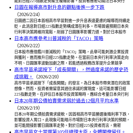
能對日經225指數走勢產生複雜影響。投資者應密切關注日本央行
日圓在報導高市對升息的觀點後進一步下跌
（2026/2/24）
日圓週二因日本首相高市早苗對進一步升息表達憂慮的報導而持續走
貶，此消息對日經225指數走勢構成潛在利多。市場普遍預期日本央
行利率決策將維持寬鬆，削弱了日圓匯率影響力道。對於日本股市
日本高市應參考川普減稅的「TACO」策略
（2026/2/22）
日本股市應借鑑川普減稅的「TACO」策略，此舉可能刺激企業投資
與獲利，進而推升日經225指數走勢。在當前日本央行利率決策走向
不明、日圓匯率波動加劇之際，若能透過稅務改革提升企業競爭
高市早苗承諾按下「成長開關」，然過度承諾的歷史恐
成挑戰。
（2026/2/20）
高市早苗承諾按下「成長開關」的發言，為日本股市帶來潛在的政策
想像。然而，投資者需留意其過往承諾的實現度，這可能影響日經
225指數走勢。在評估日本股市投資策略時，應綜合考量日本央行利
日本20年期公債拍賣需求弱於過去12個月平均水準
（2026/2/19）
日本20年期公債拍賣需求疲軟，因首相高市早苗勝選後殖利率下跌，
影響投資人胃口。此現象可能暗示市場對日本央行利率決策的預期，
並可能間接影響日圓匯率走勢。對於日經225投資者而言，需密
高市早苗女士當選第105任總理大臣，全體閣僚留任。