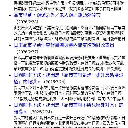
直接影響日經225指數走勢有限，但長期而言，地緣政治緊張可能對
日本股市投資策略帶來不確定性。投資者應留意此類事件對日圓匯
高市早苗，鏡頭之外／未入鏡／鏡頭外發言
（2026/2/28）
由於原文內容空白，無法提供具體摘要。然而，若新聞涉及高市早苗
的言論，通常會影響市場對日本經濟政策的預期。投資者應密切關注
其對日本央行利率決策、財政刺激或產業政策的看法，這可能牽動日
日本高市早苗倚重智囊團與黨內盟友推動財政支出
（2026/2/27）
日本高市早苗倚重智囊團與黨內盟友推動財政支出，此舉預示其若掌
權，可能採取更積極的擴張性財政政策。這對日經225指數走勢可能
帶來雙重影響：短期內有望提振市場對經濟成長的預期，但長期則
日圓匯率下跌，起因是「高市首相對進一步升息態度消
極」的報導。
（2026/2/24）
受高市大臣對日本央行進一步升息態度消極報導影響，長假後日圓匯
率應聲下跌，引發市場對日本央行利率決策的重新評估。這對日經
225指數走勢構成潛在利多，因日圓貶值有助於出口導向型企業獲利
日圓匯率下跌，起因是「高市首相不樂見額外升息」的
報導。
（2026/2/24）
受高市總務大臣對日本央行進一步升息表達保留意見的報導影響，日
圓匯率在連假後急遽貶值。此消息引發市場拋售日圓、買入美元，可