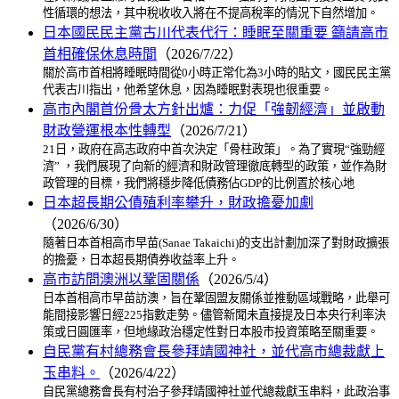
性循環的想法，其中稅收收入將在不提高稅率的情況下自然增加。
日本國民民主黨古川代表代行：睡眠至關重要 籲請高市
首相確保休息時間
（2026/7/22）
關於高市首相將睡眠時間從0小時正常化為3小時的貼文，國民民主黨
代表古川指出，他希望休息，因為睡眠對表現也很重要。
高市內閣首份骨太方針出爐：力促「強韌經濟」並啟動
財政營運根本性轉型
（2026/7/21）
21日，政府在高志政府中首次決定「骨柱政策」。為了實現“強勁經
濟” ，我們展現了向新的經濟和財政管理徹底轉型的政策，並作為財
政管理的目標，我們將穩步降低債務佔GDP的比例置於核心地
日本超長期公債殖利率攀升，財政擔憂加劇
（2026/6/30）
隨著日本首相高市早苗(Sanae Takaichi)的支出計劃加深了對財政擴張
的擔憂，日本超長期債券收益率上升。
高市訪問澳洲以鞏固關係
（2026/5/4）
日本首相高市早苗訪澳，旨在鞏固盟友關係並推動區域戰略，此舉可
能間接影響日經225指數走勢。儘管新聞未直接提及日本央行利率決
策或日圓匯率，但地緣政治穩定性對日本股市投資策略至關重要。
自民黨有村總務會長參拜靖國神社，並代高市總裁獻上
玉串料。
（2026/4/22）
自民黨總務會長有村治子參拜靖國神社並代總裁獻玉串料，此政治事