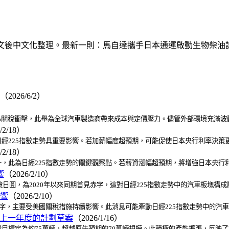
日文原文後中文化整理。最新一則：馬自達攜手日本通運啟動生物柴
（2026/6/2）
的15%關稅衝擊，此舉為全球汽車製造商帶來成本與定價壓力。儘管外部環境充滿波
/2/18）
經225指數走勢具重要影響。若加薪幅度超預期，可能促使日本央行利率決策
/2/18）
，此為日經225指數走勢的關鍵觀察點。若薪資漲幅超預期，將增強日本央行
響
（2026/2/10）
億日圓，為2020年以來同期首見赤字，這對日經225指數走勢中的汽車板塊構
影響
（2026/2/10）
赤字，主要受美國關稅措施持續影響。此消息可能牽動日經225指數走勢中的汽
超越上一年度的計劃草案
（2026/1/16）
內產量目標定為約75萬輛，超越原先預期的70萬輛規模。此積極的產能擴張，反