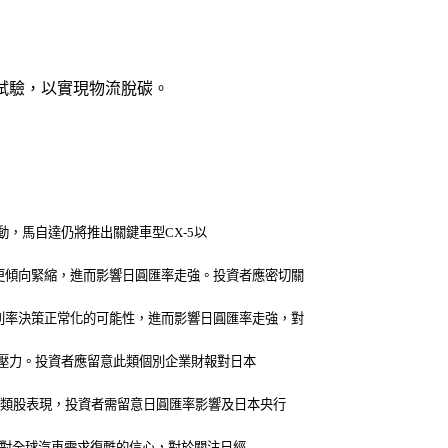
油試驗，以實現物流脫碳。
動，馬自達仍將推出關鍵車型CX-5以
更傾向緊縮，進而影響日圓匯率走強。投資者應密切關
利率決策正常化的可能性，進而影響日圓匯率走強，對
成壓力。投資者應留意此類個別企業財報對日本
車類股表現，投資者需留意日圓匯率影響及日本央行
映了對全球汽車需求復甦的信心，對於關注日經