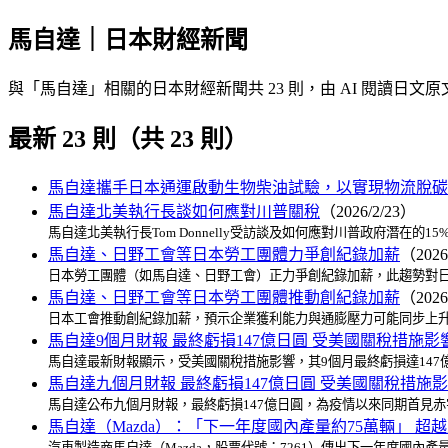
馬自達｜日本財經新聞
與「馬自達」相關的日本財經新聞共 23 則，由 AI 閱讀
最新 23 則（共 23 則）
馬自達攜手日本通運啟動生物柴油試驗，以實現物流脫碳
馬自達北美執行長談如何應對川普關稅
（2026/2/23）
馬自達北美執行長Tom Donnelly受訪談及如何應對川普政府潛在
馬自達、日野工會等日本勞工團體力爭創紀錄加薪
（2026
日本勞工團體（如馬自達、日野工會）正力爭創紀錄加薪，此趨勢對日
馬自達、日野工會等日本勞工團體推動創紀錄加薪
（2026
日本工會推動創紀錄加薪，預示企業獲利能力與通膨壓力可能同步上升
馬自達9個月財報 最終虧損147億日圓 受美國關稅措施影
馬自達最新財報顯示，受美國關稅措施影響，其9個月最終虧損達147
馬自達九個月財報 最終虧損147億日圓 受美國關稅措施
馬自達公布九個月財報，最終虧損147億日圓，為疫情以來同期首見
馬自達（Mazda）：「下一年度國內產量約75萬輛」 
汽車製造商馬自達（Mazda，股票代號：7261）傳出下一年度國