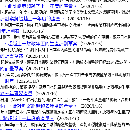
萬輛」，此計劃案超越了上一年度的產量。
（2026/1/16）
輛，超越前一年度，此積極的生產策略反映了企業對未來需求的樂觀預期。對於關注
此計劃案將超越上一年度的產量。
（2026/1/16）
輛，超越前一年度，顯示其產能擴張與市場信心增強。此正面消息有利於汽車類股
財年計劃案
（2026/1/16）
a）計劃下一財年國內產量增至約75萬輛，超越原先70萬輛的保守預期，顯示日
萬輛」，超越上一財政年度的生產計劃草案
（2026/1/16）
da）傳出利好消息，計劃下個財年日本國內產量將達75萬輛，超越原先為保護就
度的計畫草案
（2026/1/16）
輛，超越先前預期，顯示日本製造業景氣回溫，有助於支撐整體日經225指數走
度的計畫草案
（2026/1/16）
萬輛，超越先前承諾的70萬輛規模，顯示汽車產業對未來需求展望樂觀。此消息對關
上一財年
（2026/1/16）
越先前維持的70萬輛規模，顯示日本汽車製造業景氣復甦動能強勁。此積極的生
高於去年實際產量
（2026/1/16）
馬自達（Mazda）釋出積極的國內生產計畫，預計下一財年產量達75萬輛，高
5萬輛」，此計劃案將超越去年度的產量。
（2026/1/16）
越去年，顯示日本汽車產業在供應鏈穩定後，正在積極擴大產能。此積極的生產策
案，將超越上一年度的產量。
（2026/1/16）
萬輛，超越前一年度，顯示其在全球供應鏈調整後，產能正穩健復甦。此積極的生