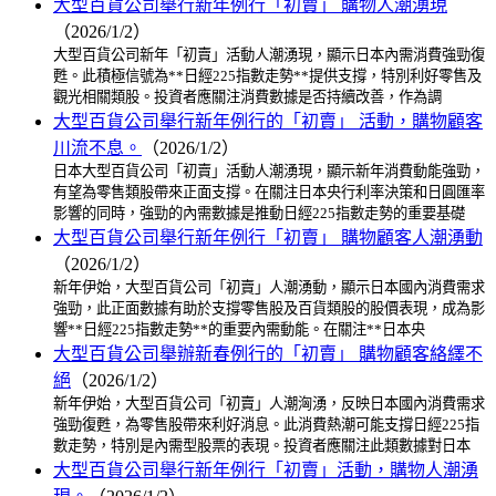
大型百貨公司舉行新年例行「初賣」 購物人潮湧現
（2026/1/2）
大型百貨公司新年「初賣」活動人潮湧現，顯示日本內需消費強勁復
甦。此積極信號為**日經225指數走勢**提供支撐，特別利好零售及
觀光相關類股。投資者應關注消費數據是否持續改善，作為調
大型百貨公司舉行新年例行的「初賣」 活動，購物顧客
川流不息。
（2026/1/2）
日本大型百貨公司「初賣」活動人潮湧現，顯示新年消費動能強勁，
有望為零售類股帶來正面支撐。在關注日本央行利率決策和日圓匯率
影響的同時，強勁的內需數據是推動日經225指數走勢的重要基礎
大型百貨公司舉行新年例行「初賣」 購物顧客人潮湧動
（2026/1/2）
新年伊始，大型百貨公司「初賣」人潮湧動，顯示日本國內消費需求
強勁，此正面數據有助於支撐零售股及百貨類股的股價表現，成為影
響**日經225指數走勢**的重要內需動能。在關注**日本央
大型百貨公司舉辦新春例行的「初賣」 購物顧客絡繹不
絕
（2026/1/2）
新年伊始，大型百貨公司「初賣」人潮洶湧，反映日本國內消費需求
強勁復甦，為零售股帶來利好消息。此消費熱潮可能支撐日經225指
數走勢，特別是內需型股票的表現。投資者應關注此類數據對日本
大型百貨公司舉行新年例行「初賣」活動，購物人潮湧