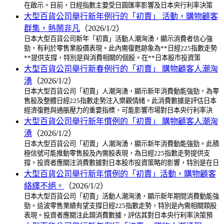
在啟示。目前，日經指數主要受日圓匯率影響及日本央行利率決策
大型百貨公司舉行新年例行的「初賣」 活動，購物顧客
群集，熱鬧非凡
（2026/1/2）
日本大型百貨公司新年「初賣」活動人潮洶湧，顯示消費者信心強
勁，有利於零售業股價表現。此內需復甦跡象為**日經225指數走勢
**提供支撐，特別是與消費相關的個股。在**日本股市投資策
大型百貨公司舉行新春例行的「初賣」 購物顧客人潮洶
湧
（2026/1/2）
日本大型百貨公司「初賣」人潮洶湧，顯示新年消費動能強勁，為零
售股及整體日經225指數走勢注入樂觀情緒。此消費數據是評估日本
經濟復甦與通脹壓力的重要指標，可能影響市場對日本央行利率決
大型百貨公司舉行新年慣例的「初賣」 購物顧客人潮洶
湧
（2026/1/2）
日本大型百貨公司「初賣」人潮洶湧，顯示新年消費動能強勁。此積
極信號可能推動零售股及內需股表現，為日經225指數走勢提供支
撐。投資者應關注消費數據對日本股市投資策略的影響，特別是在日
大型百貨公司舉行新年慣例的「初賣」活動，購物顧客
絡繹不絕。
（2026/1/2）
日本大型百貨公司「初賣」活動人潮洶湧，顯示新年期間消費動能強
勁。這波零售業績有望支撐日經225指數走勢，特別是內需相關類股
表現。投資者應關注此類消費數據，評估其對日本央行利率決策預