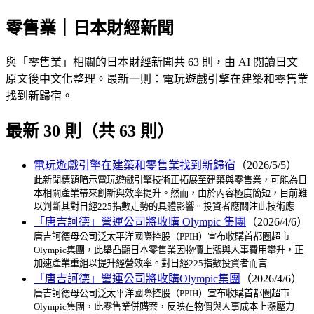
零售業｜日本財經新聞
與「零售業」相關的日本財經新聞共 63 則，由 AI 閱讀日文
原文後中文化整理。最新一則：電玩遊戲引擎在建築和零售業
找到新歸宿。
最新 30 則（共 63 則）
電玩遊戲引擎在建築和零售業找到新歸宿
（2026/5/5）
此新聞標題暗示電玩遊戲引擎技術正拓展至建築與零售業，可能為日
本相關產業帶來創新與效率提升。然而，由於內容極度簡短，目前難
以判斷其對日經225指數走勢的具體影響。投資者應關注此技術應
「唐吉訶德」營運公司將收購 Olympic 集團
（2026/4/6）
唐吉訶德母公司泛太平洋國際控股（PPIH）宣布收購首都圈超市
Olympic集團，此舉凸顯日本零售業因物價上漲與人事費用攀升，正
加速產業重組以提升經營效率。對日經225指數投資者而言
「唐吉訶德」營運公司將收購Olympic集團
（2026/4/6）
唐吉訶德母公司泛太平洋國際控股（PPIH）宣布收購首都圈超市
Olympic集團，此零售業併購案，反映在物價與人事成本上漲壓力