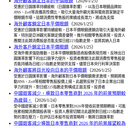
海外顧客鎖定日本的平價眼鏡
（2026/1/25）
受惠於日圓匯率持續疲軟（日圓匯率影響），以及日本眼鏡品牌如
JINS、Zoff等具備高性價比，吸引大量海外觀光客與電商買家鎖定平
價眼鏡市場。這類消費性零售股的業績成長潛力，將成為支撐
海外顧客鎖定日本平價眼鏡
（2026/1/25）
受惠於日圓匯率影響持續疲軟，日本平價眼鏡連鎖店吸引大量海外顧
客，特別是亞洲觀光客鎖定價差優勢，推升相關零售股表現。投資人
應關注此類消費股是否能支撐日經225指數走勢，並將其納入日本
海外客戶鎖定日本平價眼鏡
（2026/1/25）
受海外需求強勁推動，日本平價眼鏡製造商股價表現亮眼，反映出日
圓匯率影響下的出口競爭力提升。投資者應關注此類消費性零售股是
否能持續為日經225指數走勢提供支撐。儘管日本央行利率決策影
海外顧客將目光投向日本的平價眼鏡
（2026/1/25）
受惠於日圓匯率影響，海外顧客對日本平價眼鏡需求激增，預期將推
動JINS、Zoff等相關零售股股價上揚。此趨勢反映了日本企業出口競
爭力的提升，對日經225指數走勢構成正面支撐。投資者
中國遊客減少，導致日本零售商對 2026 年的前景預期較
為疲弱。
（2026/1/24）
受中國遊客減少影響，日本零售業對2026年營收前景預期轉弱，可能
拖累相關消費類股表現。投資人應密切關注此趨勢對日經225指數走
勢的潛在壓力。在評估日本股市投資策略時，需將日圓匯率影
中國遊客減少導致日本零售商對 2026 年的前景展望較為