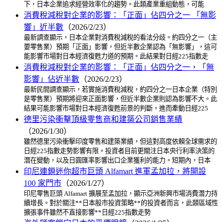
下，日本企業追求經營效率化的趨勢。此類產業重組動態，可能
消費稅減稅對企業的影響：「正面」佔四分之一 「無影
響」近半數
（2026/2/23）
最新調查顯示，日本企業對消費稅減稅的看法分歧。約四分之一（主
要零售業）預期「正面」影響，但近半數企業認為「無影響」，這可
能影響市場對日本經濟復甦力道的預期。此結果對日經225指數走
消費稅減稅對企業的影響：「正面」佔四分之一，「無
影響」佔近半數
（2026/2/23）
最新民間調查顯示，若實施消費稅減稅，約四分之一日本企業（特別
是零售業）預期將迎來正面影響，但近半數企業則認為影響不大。此
結果可能影響市場對日本經濟復甦前景的判斷，進而牽動日經225
德里污染衝擊頂級零售商和建築公司銷售業績
（2026/1/30）
雖然德里污染衝擊印度零售和建築業績，但這對高度依賴全球需求的
日經225指數走勢影響有限。投資者目前更關注日本央行利率決策的
潛在變動，以及日圓匯率影響出口企業獲利的能力。短期內，日本
印尼連鎖迷你超市巨頭 Alfamart 進軍孟加拉，將開設
100 家門市
（2026/1/27）
印尼零售巨頭 Alfamart 擴展至孟加拉，顯示亞洲新興市場消費潛力持
續增長。對於關注**日本股市投資策略**的投資者而言，此類區域性
擴張事件雖然不直接影響**日經225指數走勢