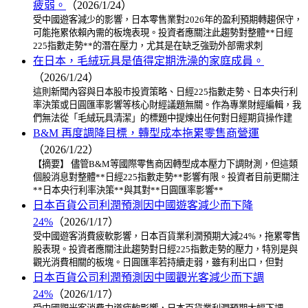
疲弱。
（2026/1/24）
受中國遊客減少的影響，日本零售業對2026年的盈利預期轉趨保守，
可能拖累依賴內需的板塊表現。投資者應關注此趨勢對整體**日經
225指數走勢**的潛在壓力，尤其是在缺乏強勁外部需求刺
在日本，毛絨玩具是值得定期洗澡的家庭成員。
（2026/1/24）
這則新聞內容與日本股市投資策略、日經225指數走勢、日本央行利
率決策或日圓匯率影響等核心財經議題無關。作為專業財經編輯，我
們無法從「毛絨玩具清潔」的標題中提煉出任何對日經期貨操作建
B&M 再度調降目標，轉型成本拖累零售商營運
（2026/1/22）
【摘要】 儘管B&M等國際零售商因轉型成本壓力下調財測，但這類
個股消息對整體**日經225指數走勢**影響有限。投資者目前更關注
**日本央行利率決策**與其對**日圓匯率影響**
日本百貨公司利潤預測因中國遊客減少而下降
24%
（2026/1/17）
受中國遊客消費疲軟影響，日本百貨業利潤預期大減24%，拖累零售
股表現。投資者應關注此趨勢對日經225指數走勢的壓力，特別是與
觀光消費相關的板塊。日圓匯率若持續走弱，雖有利出口，但對
日本百貨公司利潤預測因中國觀光客減少而下調
24%
（2026/1/17）