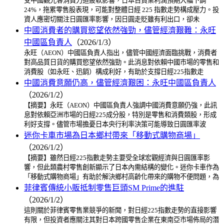
受中國觀光客消費力道疲軟影響，日本百貨業利潤預期大幅下調
24%，拖累零售股表現，可能對整體日經 225 指數走勢構成壓力。投
資人應密切關注日圓匯率影響，因日圓走貶雖有利出口，卻未
中國消費者的購買慾望依然強勁，儘管經濟艱難：永旺
中國區負責人
（2026/1/3）
永旺（AEON）中國區負責人指出，儘管中國經濟面臨挑戰，消費者
對高品質日貨的購買慾望依然強勁。此消息對依賴中國市場的零售和
消費股（如永旺、迅銷）構成利好，有助於支撐日經225指數走
中國消費意願仍高，儘管經濟艱困：永旺中國區負責人
（2026/1/2）
【摘要】永旺（AEON）中國區負責人強調中國消費意願仍強，此訊
息對依賴亞洲市場的日經225成分股，特別是零售和消費類股，形成
利好支撐。儘管市場擔憂日本央行利率決策可能導致日圓匯率波
迷你卡車市場為日本鄉村帶來「移動式購物商場」
（2026/1/2）
【摘要】雖然日經225指數走勢主要受全球宏觀經濟與日圓匯率影
響，但此類農村零售創新顯示了日本內需結構的變化。迷你卡車作為
「移動式購物商場」有助於解決鄉村高齡化帶來的購物不便問題，為
菲律賓傳統小販抵制零售巨頭SM Prime的進駐
（2026/1/2）
這則關於菲律賓零售業競爭的新聞，對日經225指數走勢的直接影響
有限，但投資者應關注其對日本跨國零售企業在東南亞市場佈局的潛