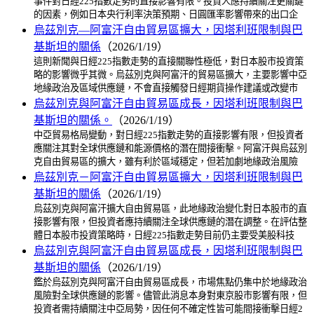
事件對日經225指數走勢的直接影響有限。投資人應持續關注更關鍵
的因素，例如日本央行利率決策預期、日圓匯率影響帶來的出口企
烏茲別克—阿富汗自由貿易區擴大，因塔利班限制與巴
基斯坦的關係
（2026/1/19）
這則新聞與日經225指數走勢的直接關聯性極低，對日本股市投資策
略的影響微乎其微。烏茲別克與阿富汗的貿易區擴大，主要影響中亞
地緣政治及區域供應鏈，不會直接觸發日經期貨操作建議或改變市
烏茲別克與阿富汗自由貿易區成長，因塔利班限制與巴
基斯坦的關係。
（2026/1/19）
中亞貿易格局變動，對日經225指數走勢的直接影響有限，但投資者
應關注其對全球供應鏈和能源價格的潛在間接衝擊。阿富汗與烏茲別
克自由貿易區的擴大，雖有利於區域穩定，但若加劇地緣政治風險
烏茲別克－阿富汗自由貿易區擴大，因塔利班限制與巴
基斯坦的關係
（2026/1/19）
烏茲別克與阿富汗擴大自由貿易區，此地緣政治變化對日本股市的直
接影響有限，但投資者應持續關注全球供應鏈的潛在調整。在評估整
體日本股市投資策略時，日經225指數走勢目前仍主要受美股科技
烏茲別克與阿富汗自由貿易區成長，因塔利班限制與巴
基斯坦的關係
（2026/1/19）
鑑於烏茲別克與阿富汗自由貿易區成長，市場焦點仍集中於地緣政治
風險對全球供應鏈的影響。儘管此消息本身對東京股市影響有限，但
投資者需持續關注中亞局勢，因任何不確定性皆可能間接衝擊日經2