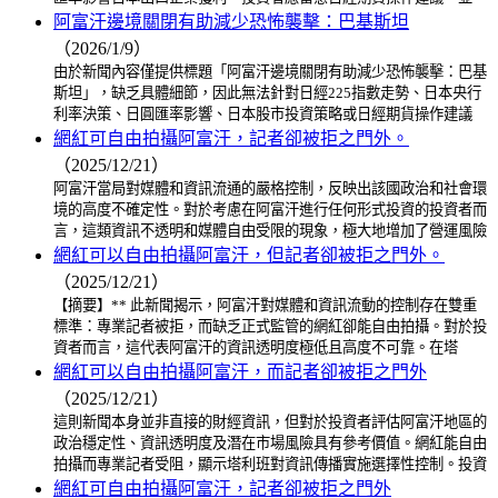
阿富汗邊境關閉有助減少恐怖襲擊：巴基斯坦
（2026/1/9）
由於新聞內容僅提供標題「阿富汗邊境關閉有助減少恐怖襲擊：巴基
斯坦」，缺乏具體細節，因此無法針對日經225指數走勢、日本央行
利率決策、日圓匯率影響、日本股市投資策略或日經期貨操作建議
網紅可自由拍攝阿富汗，記者卻被拒之門外。
（2025/12/21）
阿富汗當局對媒體和資訊流通的嚴格控制，反映出該國政治和社會環
境的高度不確定性。對於考慮在阿富汗進行任何形式投資的投資者而
言，這類資訊不透明和媒體自由受限的現象，極大地增加了營運風險
網紅可以自由拍攝阿富汗，但記者卻被拒之門外。
（2025/12/21）
【摘要】** 此新聞揭示，阿富汗對媒體和資訊流動的控制存在雙重
標準：專業記者被拒，而缺乏正式監管的網紅卻能自由拍攝。對於投
資者而言，這代表阿富汗的資訊透明度極低且高度不可靠。在塔
網紅可以自由拍攝阿富汗，而記者卻被拒之門外
（2025/12/21）
這則新聞本身並非直接的財經資訊，但對於投資者評估阿富汗地區的
政治穩定性、資訊透明度及潛在市場風險具有參考價值。網紅能自由
拍攝而專業記者受阻，顯示塔利班對資訊傳播實施選擇性控制。投資
網紅可自由拍攝阿富汗，記者卻被拒之門外