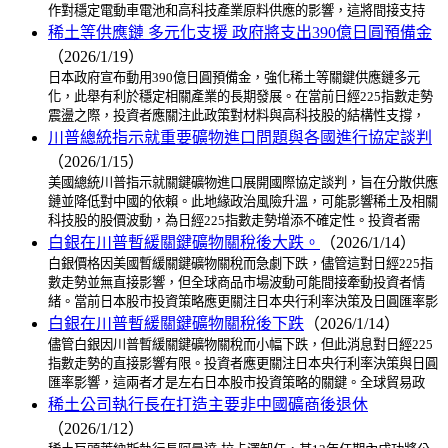
作對穩定電動車電池和高科技產業原料供應的影響，這將間接支持
稀土等供應鏈 多元化支援 政府將支出390億日圓預備金
（2026/1/19）
日本政府宣布動用390億日圓預備金，強化稀土等關鍵供應鏈多元
化，此舉有利於穩定相關產業的長期發展。在當前日經225指數走勢
震盪之際，投資者應關注此政策對材料與高科技股的結構性支撐，
川普總統指示就重要礦物進口問題與各國進行協定談判
（2026/1/15）
美國總統川普指示就關鍵礦物進口展開國際協定談判，旨在分散供應
鏈並降低對中國的依賴。此地緣政治風險升溫，可能影響稀土及相關
科技股的股價波動，為日經225指數走勢增添不確定性。投資者需
白銀在川普暫緩關鍵礦物關稅後大跌。
（2026/1/14）
白銀價格因美國暫緩關鍵礦物關稅而急劇下跌，儘管這對日經225指
數走勢並無直接影響，但全球商品市場波動可能間接牽動投資者情
緒。當前日本股市投資策略應更關注日本央行利率決策及日圓匯率影
白銀在川普暫緩關鍵礦物關稅後下跌
（2026/1/14）
儘管白銀因川普暫緩關鍵礦物關稅而小幅下跌，但此消息對日經225
指數走勢的直接影響有限。投資者應更關注日本央行利率決策與日圓
匯率影響，這兩者才是左右日本股市投資策略的關鍵。全球貿易政
稀土公司執行長在打造主要非中國礦商後退休
（2026/1/12）