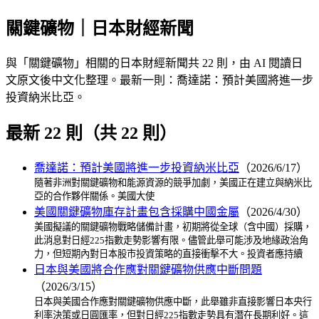
關鍵礦物｜日本財經新聞
與「關鍵礦物」相關的日本財經新聞共 22 則，由 AI 閱讀日
文原文後中文化整理。最新一則：喬達諾：預計美國將進一步
投資納米比亞。
最新 22 則（共 22 則）
喬達諾：預計美國將進一步投資納米比亞
（2026/6/17）
隨著非洲對關鍵礦物和能源資源的競爭加劇，美國正在建立與納米比
亞的合作夥伴關係。美國大使
美國關鍵礦物庫存計畫包含採購中國金屬
（2026/4/30）
美國擬議的關鍵礦物戰略儲備計畫，初期將從全球（含中國）採購，
此消息對日經225指數走勢影響有限。儘管此舉可能涉及地緣政治角
力，但短期內對日本股市投資策略的直接衝擊不大。投資者應持續
日本與美國將合作應對關鍵礦物供應中斷問題
（2026/3/15）
日本與美國合作應對關鍵礦物供應中斷，此舉雖非直接影響日本央行
利率決策或日圓匯率，但對日經225指數走勢具有潛在長期利好。這