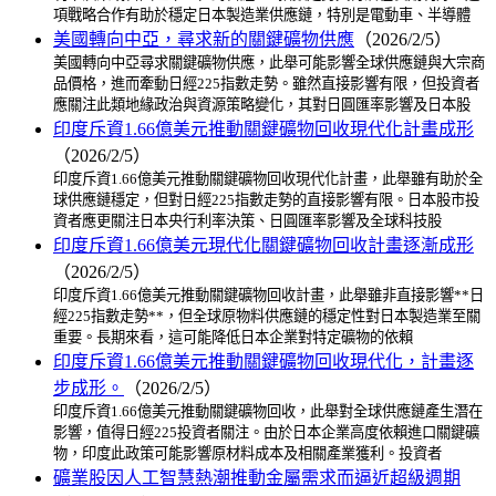
項戰略合作有助於穩定日本製造業供應鏈，特別是電動車、半導體
美國轉向中亞，尋求新的關鍵礦物供應
（2026/2/5）
美國轉向中亞尋求關鍵礦物供應，此舉可能影響全球供應鏈與大宗商
品價格，進而牽動日經225指數走勢。雖然直接影響有限，但投資者
應關注此類地緣政治與資源策略變化，其對日圓匯率影響及日本股
印度斥資1.66億美元推動關鍵礦物回收現代化計畫成形
（2026/2/5）
印度斥資1.66億美元推動關鍵礦物回收現代化計畫，此舉雖有助於全
球供應鏈穩定，但對日經225指數走勢的直接影響有限。日本股市投
資者應更關注日本央行利率決策、日圓匯率影響及全球科技股
印度斥資1.66億美元現代化關鍵礦物回收計畫逐漸成形
（2026/2/5）
印度斥資1.66億美元推動關鍵礦物回收計畫，此舉雖非直接影響**日
經225指數走勢**，但全球原物料供應鏈的穩定性對日本製造業至關
重要。長期來看，這可能降低日本企業對特定礦物的依賴
印度斥資1.66億美元推動關鍵礦物回收現代化，計畫逐
步成形。
（2026/2/5）
印度斥資1.66億美元推動關鍵礦物回收，此舉對全球供應鏈產生潛在
影響，值得日經225投資者關注。由於日本企業高度依賴進口關鍵礦
物，印度此政策可能影響原材料成本及相關產業獲利。投資者
礦業股因人工智慧熱潮推動金屬需求而逼近超級週期