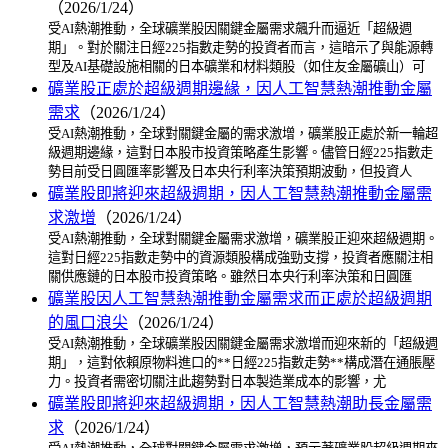
（2026/1/24）
受AI熱潮推動，全球礦業股因關鍵金屬需求飆升而逼近「超級週
期」。對於關注日經225指數走勢的投資者而言，這暗示了與能源轉
型及AI基礎設施相關的日本礦業和材料類股（如住友金屬礦山）可
礦業股正處於超級週期邊緣，因人工智慧熱潮推動金屬
需求
（2026/1/24）
受AI熱潮推動，全球對關鍵金屬的需求激增，礦業股正處於新一輪超
級週期邊緣，這對日本股市投資策略產生影響。儘管日經225指數走
勢目前受日圓匯率影響及日本央行利率決策預期波動，但投資人
礦業股即將迎來超級週期，因人工智慧熱潮推動金屬需
求激增
（2026/1/24）
受AI熱潮推動，全球對關鍵金屬需求激增，礦業股正迎來超級週期。
這對日經225指數走勢中的資源類股構成強勁支撐，投資者應關注相
關供應鏈的日本股市投資策略。雖然日本央行利率決策和日圓匯
礦業股因人工智慧熱潮推動金屬需求而正處於超級週期
的風口浪尖
（2026/1/24）
受AI熱潮推動，全球礦業股因關鍵金屬需求激增而迎來新的「超級週
期」，這對依賴原物料進口的**日經225指數走勢**構成潛在通脹壓
力。投資者需密切關注此趨勢對日本製造業成本的影響，尤
礦業股即將迎來超級週期，因人工智慧熱潮助長金屬需
求
（2026/1/24）