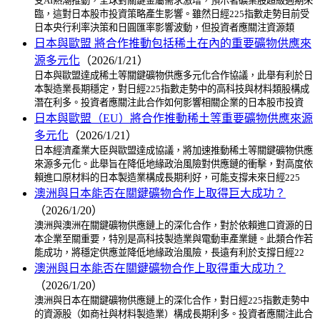
受AI熱潮推動，全球對關鍵金屬需求激增，預示著礦業股超級週期來
臨，這對日本股市投資策略產生影響。雖然日經225指數走勢目前受
日本央行利率決策和日圓匯率影響波動，但投資者應關注資源類
日本與歐盟 將合作推動包括稀土在內的重要礦物供應來
源多元化
（2026/1/21）
日本與歐盟達成稀土等關鍵礦物供應多元化合作協議，此舉有利於日
本製造業長期穩定，對日經225指數走勢中的高科技與材料類股構成
潛在利多。投資者應關注此合作如何影響相關企業的日本股市投資
日本與歐盟（EU）將合作推動稀土等重要礦物供應來源
多元化
（2026/1/21）
日本經濟產業大臣與歐盟達成協議，將加速推動稀土等關鍵礦物供應
來源多元化。此舉旨在降低地緣政治風險對供應鏈的衝擊，對高度依
賴進口原材料的日本製造業構成長期利好，可能支撐未來日經225
澳洲與日本能否在關鍵礦物合作上取得巨大成功？
（2026/1/20）
澳洲與澳洲在關鍵礦物供應鏈上的深化合作，對於依賴進口資源的日
本企業至關重要，特別是高科技製造業與電動車產業鏈。此類合作若
能成功，將穩定供應並降低地緣政治風險，長遠有利於支撐日經22
澳洲與日本能否在關鍵礦物合作上取得重大成功？
（2026/1/20）
澳洲與日本在關鍵礦物供應鏈上的深化合作，對日經225指數走勢中
的資源股（如商社與材料製造業）構成長期利多。投資者應關注此合