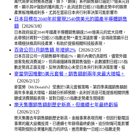
萬代南夢宮財務長透露，旗下「鋼彈」系列銷售額已逼近17億美元目
標，顯示其IP強勁的獲利能力。此消息對日經225指數走勢中的娛樂
產業板塊構成利多，尤其在當前日本央行利率決策可能影響市
日本目標在2040年前實現2540億美元的國產半導體銷售
額
（2026/3/8）
日本政府設定2040年國產半導體銷售額達2540億美元的宏大目標，
此舉預計將對**日經225指數走勢**產生深遠影響。這項政策顯示日
本積極扶植高科技產業，有助於提振相關科技股表現，
百貨公司1月銷售額 年增逾2%
（2026/2/25）
日本百貨公司一月銷售額年增逾2%，顯示內需仍具韌性，儘管外國
旅客免稅消費減少，但高級鐘錶珠寶銷售強勁。此數據對日經225指
數走勢具正面支撐，反映消費信心未受日本央行利率決策影響。投
麥當勞因推動5美元套餐，銷售額創兩年來最大增幅。
（2026/2/12）
麥當勞（McDonald's）受惠於5美元套餐策略，第四季美國銷售額創
兩年多來最大增幅，超越分析師預期。此利好消息可能提振相關供應
鏈或消費類股表現，並對日經225指數走勢產生間接影
樂天集團銷售額創歷史新高，但連續七年最終虧損
（2026/2/12）
樂天集團去年銷售額創歷史新高，金融事業表現亮眼，但因行動電話
事業的龐大設備投資，已連續七年錄得最終虧損。這份財報可能影響
市場對個別企業獲利能力的評估，進而牽動**日經225指數走勢