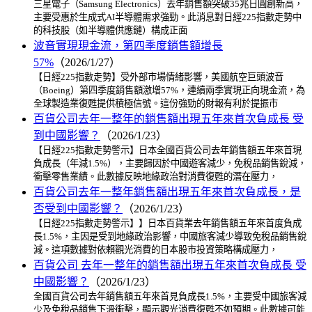
三星電子（Samsung Electronics）去年銷售額突破35兆日圓創新高，
主要受惠於生成式AI半導體需求強勁。此消息對日經225指數走勢中
的科技股（如半導體供應鏈）構成正面
波音實現現金流，第四季度銷售額增長
57%
（2026/1/27）
【日經225指數走勢】受外部市場情緒影響，美國航空巨頭波音
（Boeing）第四季度銷售額激增57%，連續兩季實現正向現金流，為
全球製造業復甦提供積極信號。這份強勁的財報有利於提振市
百貨公司去年一整年的銷售額出現五年來首次負成長 受
到中國影響？
（2026/1/23）
【日經225指數走勢警示】日本全國百貨公司去年銷售額五年來首現
負成長（年減1.5%），主要歸因於中國遊客減少，免稅品銷售銳減，
衝擊零售業績。此數據反映地緣政治對消費復甦的潛在壓力，
百貨公司去年一整年銷售額出現五年來首次負成長，是
否受到中國影響？
（2026/1/23）
【日經225指數走勢警示】】日本百貨業去年銷售額五年來首度負成
長1.5%，主因是受到地緣政治影響，中國旅客減少導致免稅品銷售銳
減。這項數據對依賴觀光消費的日本股市投資策略構成壓力，
百貨公司 去年一整年的銷售額出現五年來首次負成長 受
中國影響？
（2026/1/23）
全國百貨公司去年銷售額五年來首見負成長1.5%，主要受中國旅客減
少及免稅品銷售下滑衝擊，顯示觀光消費復甦不如預期。此數據可能