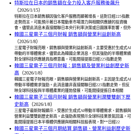
特斯拉在日本的銷售額在全力投入客戶服務後飆升
（2026/1/15）
特斯拉在日本銷售額因強化客戶服務而顯著增長，這對日經225指數
走勢而言，可能預示著日本電動車市場潛力與相關供應鏈的投資機
會。儘管此消息未直接關聯日本央行利率決策或日圓匯率影響，但外
韓國三星電子三個月財報 銷售額與營業利益創新高
（2026/1/8）
三星電子財報亮眼，銷售額與營業利益創新高，主要受惠於生成式AI
帶動的半導體需求。儘管此為韓國企業消息，但其強勁的半導體業績
對全球科技供應鏈具指標意義，可能間接提振日經225指數走勢
韓國三星電子三個月財報：銷售額及營業利益創歷史新
高
（2026/1/8）
韓國三星電子財報亮眼，銷售額與營業利益創新高，主因是生成式AI
帶動半導體需求強勁。此消息雖非直接關聯日經225指數走勢，但反
映全球科技股與半導體產業的蓬勃發展，可能間接提振日本相關
韓國三星電子三個月財報 銷售額與營業利潤雙雙創下歷
史新高
（2026/1/8）
三星電子最新財報顯示，受惠於生成式AI帶動半導體需求，銷售額與
營業利益雙雙創歷史新高。此強勁表現預示全球科技業景氣回溫，可
能間接提振日本半導體供應鏈與相關科技股表現，對**日經22
韓國三星電子三個月期結算 銷售額、營業利益創歷史新