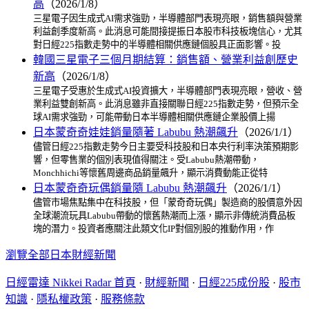
高
（2026/1/8）
三星電子因生成式AI需求強勁，半導體部門表現亮眼，銷售額與營業
利益創季度新高。此消息可能間接提振日本股市科技板塊信心，尤其
對日經225指數走勢中的半導體相關供應鏈個股具正面影響。投
韓國三星電子三個月期結算：銷售額、營業利益創歷史
新高
（2026/1/8）
三星電子受惠於生成式AI投資擴大，半導體部門表現亮眼，營收、營
業利益雙創新高。此消息雖非直接關聯日經225指數走勢，但預示全
球AI需求強勁，可能帶動日本半導體相關供應鏈企業股價上揚
日本蒙奇奇娃娃銷量隨著 Labubu 熱潮飆升
（2026/1/1）
儘管日經225指數走勢今日主要受科技股和日本央行利率決策預期影
響，但零售業的個別表現值得關注。受Labubu熱潮帶動，
Monchhichi等懷舊周邊商品銷量飆升，顯示消費動能正從特
日本蒙奇奇玩偶銷量隨 Labubu 熱潮飆升
（2026/1/1）
儘管市場焦點集中在科技股，但「蒙奇奇玩偶」製造商的股價意外因
全球潮流玩具Labubu帶動的懷舊熱潮而上漲，顯示非傳統消費品板
塊的潛力。投資者應關注此類文化IP對個別股的推動作用，作
瀏覽全部日本財經新聞
日經雷達 Nikkei Radar 首頁
·
財經新聞
·
日經225成份股
·
股市
知識
·
隱私權政策
·
服務條款