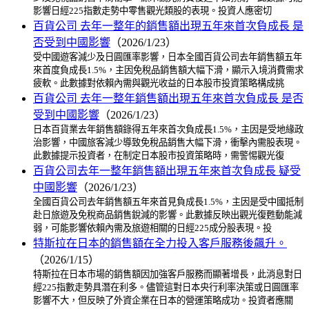
影響日經225指數走勢中零售觀光類股的表現。投資人應密切
百貨公司 去年一整年的銷售額出現五年來首次負成長 是
否受到中國影響
（2026/1/23）
受中國遊客減少及日圓匯率影響，日本全國百貨公司去年銷售額五年
來首度負成長1.5%，主因免稅品銷售額大幅下滑，顯示入境消費需求
疲軟。此數據對依賴內需與觀光收益的日本股市投資策略構成挑
百貨公司 去年一整年銷售額出現五年來首次負成長 是否
受到中國影響
（2026/1/23）
日本百貨業去年銷售額錄得五年來首次負成長1.5%，主因是受地緣政
治影響，中國旅客減少導致免稅品銷售大幅下滑，衝擊內需股表現。
此數據提示投資者，在制定日本股市投資策略時，需警惕觀光復
百貨公司去年一整年銷售額出現五年來首次負成長 疑受
中國影響
（2026/1/23）
全國百貨公司去年銷售額五年來首見負成長1.5%，主因是受中國抵制
赴日旅遊及免稅商品銷售銳減的影響。此數據反映出觀光復甦動能減
弱，可能影響依賴內需及旅遊相關的日經225成分股表現。投
特斯拉在日本的銷售額在全力投入客戶服務後飆升。
（2026/1/15）
特斯拉在日本市場的銷售額因加強客戶服務而顯著增長，此消息對日
經225指數走勢具潛在利多。儘管這對日本央行利率決策或日圓匯率
影響不大，但反映了外資企業在日本的營運策略成功。投資者應關