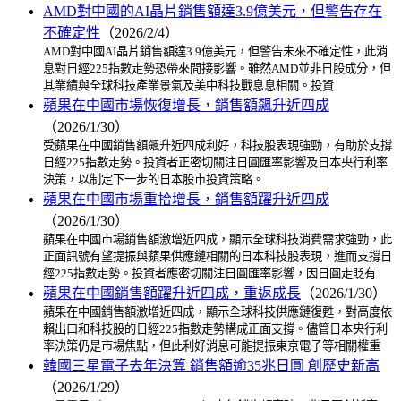
AMD對中國的AI晶片銷售額達3.9億美元，但警告存在
不確定性
（2026/2/4）
AMD對中國AI晶片銷售額達3.9億美元，但警告未來不確定性，此消
息對日經225指數走勢恐帶來間接影響。雖然AMD並非日股成分，但
其業績與全球科技產業景氣及美中科技戰息息相關。投資
蘋果在中國市場恢復增長，銷售額飆升近四成
（2026/1/30）
受蘋果在中國銷售額飆升近四成利好，科技股表現強勁，有助於支撐
日經225指數走勢。投資者正密切關注日圓匯率影響及日本央行利率
決策，以制定下一步的日本股市投資策略。
蘋果在中國市場重拾增長，銷售額躍升近四成
（2026/1/30）
蘋果在中國市場銷售額激增近四成，顯示全球科技消費需求強勁，此
正面訊號有望提振與蘋果供應鏈相關的日本科技股表現，進而支撐日
經225指數走勢。投資者應密切關注日圓匯率影響，因日圓走貶有
蘋果在中國銷售額躍升近四成，重返成長
（2026/1/30）
蘋果在中國銷售額激增近四成，顯示全球科技供應鏈復甦，對高度依
賴出口和科技股的日經225指數走勢構成正面支撐。儘管日本央行利
率決策仍是市場焦點，但此利好消息可能提振東京電子等相關權重
韓國三星電子去年決算 銷售額逾35兆日圓 創歷史新高
（2026/1/29）