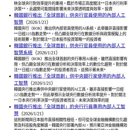
映全球央行對效率提升的重視。鑑於市場正高度關注**日本央行利率
決策**，此趨勢可能間接影響未來決策透明度與效率。投資
韓國銀行推出「全球首創」供央行官員使用的內部人工
智慧
（2026/1/21）
韓國央行（BOK）推出供內部官員使用的AI系統，此舉雖非直接影響
**日經225指數走勢**，但凸顯全球央行在數據分析與政策模擬上的
技術競賽。對於關注**日本股市投資策略**的投資者
韓國銀行推出「全球首創」供央行官員使用的內部人工
智慧系統
（2026/1/21）
韓國銀行（BOK）推出全球首創的央行專用AI系統，雖然直接影響有
限，但凸顯全球央行在數據分析和決策效率上的數位化趨勢。對於關
注**日經225指數走勢**的投資者而言，這預示著未來*
韓國銀行推出「全球首創」供中央銀行家使用的內部人
工智慧
（2026/1/21）
韓國央行推出專供中央銀行家使用的AI工具，雖非直接影響**日經
225指數走勢**，但此舉預示全球央行數據分析效率提升。對於關注
**日本央行利率決策**的投資者而言，未來決策效率的提
韓國央行推出「全球首創」的央行行員專用內部人工智
慧
（2026/1/21）
這則新聞與日本股市直接相關性極低，但可從全球金融機構數位化趨
勢及科技股角度解讀。韓國央行部署內部AI，預示著亞洲金融機構效