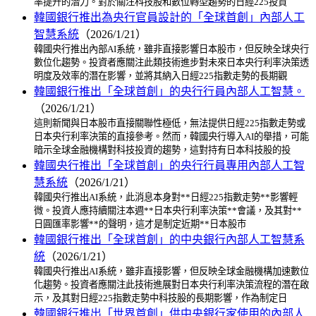
率提升的潛力。對於關注科技股和數位轉型趨勢的日經225投資
韓國銀行推出為央行官員設計的「全球首創」內部人工
智慧系統
（2026/1/21）
韓國央行推出內部AI系統，雖非直接影響日本股市，但反映全球央行
數位化趨勢。投資者應關注此類技術進步對未來日本央行利率決策透
明度及效率的潛在影響，並將其納入日經225指數走勢的長期觀
韓國銀行推出「全球首創」的央行行員內部人工智慧。
（2026/1/21）
這則新聞與日本股市直接關聯性極低，無法提供日經225指數走勢或
日本央行利率決策的直接參考。然而，韓國央行導入AI的舉措，可能
暗示全球金融機構對科技投資的趨勢，這對持有日本科技股的投
韓國央行推出「全球首創」的央行行員專用內部人工智
慧系統
（2026/1/21）
韓國央行推出AI系統，此消息本身對**日經225指數走勢**影響輕
微。投資人應持續關注本週**日本央行利率決策**會議，及其對**
日圓匯率影響**的聲明，這才是制定近期**日本股市
韓國銀行推出「全球首創」的中央銀行內部人工智慧系
統
（2026/1/21）
韓國央行推出AI系統，雖非直接影響，但反映全球金融機構加速數位
化趨勢。投資者應關注此技術進展對日本央行利率決策流程的潛在啟
示，及其對日經225指數走勢中科技股的長期影響，作為制定日
韓國銀行推出「世界首創」供中央銀行家使用的內部人