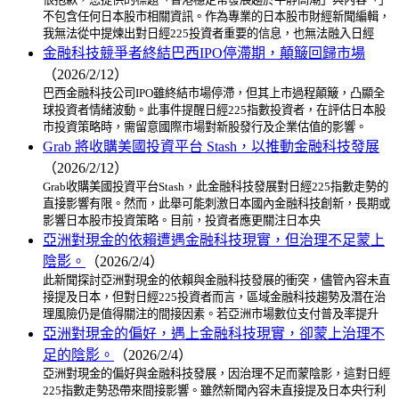
不包含任何日本股市相關資訊。作為專業的日本股市財經新聞編輯，
我無法從中提煉出對日經225投資者重要的信息，也無法融入日經
金融科技競爭者終結巴西IPO停滯期，顛簸回歸市場
（2026/2/12）
巴西金融科技公司IPO雖終結市場停滯，但其上市過程顛簸，凸顯全
球投資者情緒波動。此事件提醒日經225指數投資者，在評估日本股
市投資策略時，需留意國際市場對新股發行及企業估值的影響。
Grab 將收購美國投資平台 Stash，以推動金融科技發展
（2026/2/12）
Grab收購美國投資平台Stash，此金融科技發展對日經225指數走勢的
直接影響有限。然而，此舉可能刺激日本國內金融科技創新，長期或
影響日本股市投資策略。目前，投資者應更關注日本央
亞洲對現金的依賴遭遇金融科技現實，但治理不足蒙上
陰影。
（2026/2/4）
此新聞探討亞洲對現金的依賴與金融科技發展的衝突，儘管內容未直
接提及日本，但對日經225投資者而言，區域金融科技趨勢及潛在治
理風險仍是值得關注的間接因素。若亞洲市場數位支付普及率提升
亞洲對現金的偏好，遇上金融科技現實，卻蒙上治理不
足的陰影。
（2026/2/4）
亞洲對現金的偏好與金融科技發展，因治理不足而蒙陰影，這對日經
225指數走勢恐帶來間接影響。雖然新聞內容未直接提及日本央行利