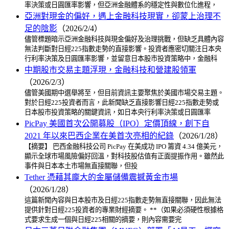
率決策或日圓匯率影響，但亞洲金融體系的穩定性與數位化進程，
亞洲對現金的偏好，遇上金融科技現實，卻蒙上治理不
足的陰影
（2026/2/4）
儘管標題暗示亞洲金融科技與現金偏好及治理挑戰，但缺乏具體內容
無法判斷對日經225指數走勢的直接影響。投資者應密切關注日本央
行利率決策及日圓匯率影響，並留意日本股市投資策略中，金融科
中期股市交易主題浮現，金融科技和營建股領軍
（2026/2/3）
儘管美國期中選舉將至，但目前資訊主要聚焦於美國市場交易主題。
對於日經225投資者而言，此新聞缺乏直接影響日經225指數走勢或
日本股市投資策略的關鍵資訊，如日本央行利率決策或日圓匯率
PicPay 美國首次公開募股（IPO）定價頂線，創下自
2021 年以來巴西企業在美首次亮相的紀錄
（2026/1/28）
【摘要】 巴西金融科技公司 PicPay 在美成功 IPO 籌資 4.34 億美元，
顯示全球市場風險偏好回溫，對科技股估值有正面提振作用。雖然此
事件與日本本土市場無直接關聯，但投
Tether 憑藉其龐大的金屬儲備震撼黃金市場
（2026/1/28）
這篇新聞內容與日本股市及日經225指數走勢無直接關聯，因此無法
提供針對日經225投資者的專業財經摘要。 **（如果必須硬性根據格
式要求生成一個與日經225相關的摘要，則內容需要完