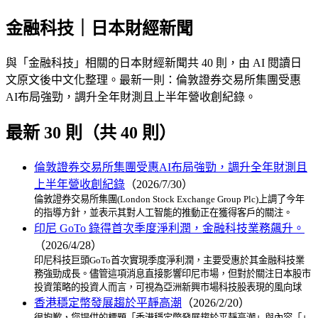
金融科技｜日本財經新聞
與「金融科技」相關的日本財經新聞共 40 則，由 AI 閱讀日
文原文後中文化整理。最新一則：倫敦證券交易所集團受惠
AI布局強勁，調升全年財測且上半年營收創紀錄。
最新 30 則（共 40 則）
倫敦證券交易所集團受惠AI布局強勁，調升全年財測且
上半年營收創紀錄
（2026/7/30）
倫敦證券交易所集團(London Stock Exchange Group Plc)上調了今年
的指導方針，並表示其對人工智能的推動正在獲得客戶的關注。
印尼 GoTo 錄得首次季度淨利潤，金融科技業務飆升。
（2026/4/28）
印尼科技巨頭GoTo首次實現季度淨利潤，主要受惠於其金融科技業
務強勁成長。儘管這項消息直接影響印尼市場，但對於關注日本股市
投資策略的投資人而言，可視為亞洲新興市場科技股表現的風向球
香港穩定幣發展趨於平靜高潮
（2026/2/20）
很抱歉，您提供的標題「香港穩定幣發展趨於平靜高潮」與內容「」