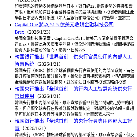
印度領先的行動支付網絡登陸日本，對日經225指數走勢的直接影響
有限，但可能加速日本金融科技板塊的競爭與創新。投資者應關注此
舉對日本國內支付系統（如大型銀行和電信公司）的衝擊，並將其
Capital One 將以 51.5 億美元收購金融科技公司
Brex
（2026/1/23）
美國金融科技併購案：Capital One以51.5億美元收購企業費用管理公
司Brex。儘管此為美國市場消息，但全球併購活動熱絡，或間接提振
投資人對科技股的信心，影響**日經225
韓國銀行推出「世界首創」供央行官員使用的內部人工
智慧系統
（2026/1/21）
韓國央行（BOK）推出全球首個供央行官員使用的內部AI系統，旨在
提升經濟預測與政策分析效率。雖然此舉直接影響有限，但凸顯亞洲
金融機構加速數位轉型趨勢。對於關注日本股市投資策略的投資
韓國央行推出「全球首創」的行內人工智慧系統供央行
官員使用
（2026/1/21）
韓國央行推出內部AI系統，雖非直接影響**日經225指數走勢**的因
素，但凸顯全球央行在數據分析與政策制定上對新科技的依賴。此趨
勢可能加速日本央行等機構的數位轉型，進而影響未來**
韓國銀行推出「全球首創」的央行行員專用內部人工智
慧
（2026/1/21）
韓國央行（BOK）推出全球首創的內部AI系統，雖非直接影響，但反