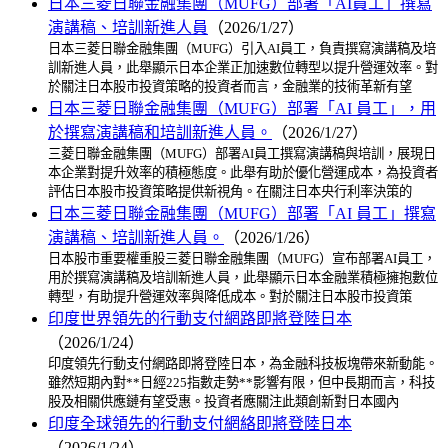
日本三菱日聯金融集團（MUFG）部署「AI員工」撰寫
演講稿、培訓新進人員
（2026/1/27）
日本三菱日聯金融集團（MUFG）引入AI員工，負責撰寫演講稿及培
訓新進人員，此舉顯示日本企業正加速數位轉型以提升營運效率。對
於關注日本股市投資策略的投資者而言，金融業的技術革新有望
日本三菱日聯金融集團（MUFG）部署「AI 員工」，用
於撰寫演講稿和培訓新進人員。
（2026/1/27）
三菱日聯金融集團（MUFG）部署AI員工撰寫演講稿與培訓，展現日
本企業對提升效率的積極態度。此舉有助於優化營運成本，為投資者
評估日本股市投資策略提供新視角。在關注日本央行利率決策的
日本三菱日聯金融集團（MUFG）部署「AI 員工」撰寫
演講稿、培訓新進人員。
（2026/1/26）
日本股市重要權重股三菱日聯金融集團（MUFG）宣布部署AI員工，
用於撰寫演講稿及培訓新進人員，此舉顯示日本金融業積極擁抱數位
轉型，有助提升營運效率與降低成本。對於關注日本股市投資策
印度世界領先的行動支付網路即將登陸日本
（2026/1/24）
印度領先行動支付網路即將登陸日本，為金融科技板塊帶來新動能。
雖然短期內對**日經225指數走勢**影響有限，但中長期而言，科技
股及相關供應鏈有望受惠。投資者應關注此類創新對日本國內
印度全球領先的行動支付網絡即將登陸日本
（2026/1/24）