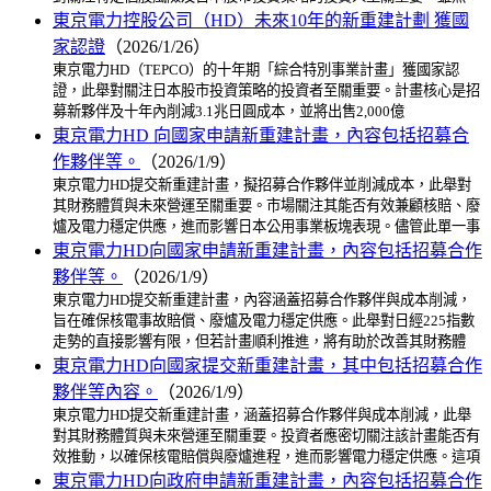
東京電力控股公司（HD）未來10年的新重建計劃 獲國
家認證
（2026/1/26）
東京電力HD（TEPCO）的十年期「綜合特別事業計畫」獲國家認
證，此舉對關注日本股市投資策略的投資者至關重要。計畫核心是招
募新夥伴及十年內削減3.1兆日圓成本，並將出售2,000億
東京電力HD 向國家申請新重建計畫，內容包括招募合
作夥伴等。
（2026/1/9）
東京電力HD提交新重建計畫，擬招募合作夥伴並削減成本，此舉對
其財務體質與未來營運至關重要。市場關注其能否有效兼顧核賠、廢
爐及電力穩定供應，進而影響日本公用事業板塊表現。儘管此單一事
東京電力HD向國家申請新重建計畫，內容包括招募合作
夥伴等。
（2026/1/9）
東京電力HD提交新重建計畫，內容涵蓋招募合作夥伴與成本削減，
旨在確保核電事故賠償、廢爐及電力穩定供應。此舉對日經225指數
走勢的直接影響有限，但若計畫順利推進，將有助於改善其財務體
東京電力HD向國家提交新重建計畫，其中包括招募合作
夥伴等內容。
（2026/1/9）
東京電力HD提交新重建計畫，涵蓋招募合作夥伴與成本削減，此舉
對其財務體質與未來營運至關重要。投資者應密切關注該計畫能否有
效推動，以確保核電賠償與廢爐進程，進而影響電力穩定供應。這項
東京電力HD向政府申請新重建計畫，內容包括招募合作