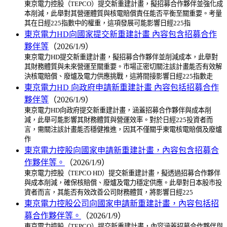
東京電力控股（TEPCO）提交新重建計畫，擬招募合作夥伴並強化成
本削減，此舉對其營運體質與核電賠償責任能否平衡至關重要。考量
其在日經225指數中的權重，這項發展可能影響日經225指
東京電力HD向國家提交新重建計畫 內容包含招募合作
夥伴等
（2026/1/9）
東京電力HD提交新重建計畫，擬招募合作夥伴並削減成本，此舉對
其財務體質與未來營運至關重要。市場正密切關注該計畫能否有效解
決核電賠償、廢爐及電力供應挑戰，這將間接影響日經225指數走
東京電力HD 向政府申請新重建計畫 內容包括招募合作
夥伴等
（2026/1/9）
東京電力HD向政府提交新重建計畫，涵蓋招募合作夥伴與成本削
減，此舉可能影響其財務體質與營運效率。對於日經225投資者而
言，需關注該計畫能否穩健推進，因其不僅關乎東電核電賠償及廢爐
作
東京電力控股向國家申請新重建計畫，內容包含招募合
作夥伴等。
（2026/1/9）
東京電力控股（TEPCO HD）提交新重建計畫，擬透過招募合作夥伴
與成本削減，確保核賠償、廢爐及電力穩定供應。此舉對日本股市投
資者而言，其能否有效改善公司財務體質，將影響日經225
東京電力控股公司向國家申請新重建計畫，內容包括招
募合作夥伴等。
（2026/1/9）
東京電力控股（TEPCO）提交新重建計畫，內容涵蓋招募合作夥伴與