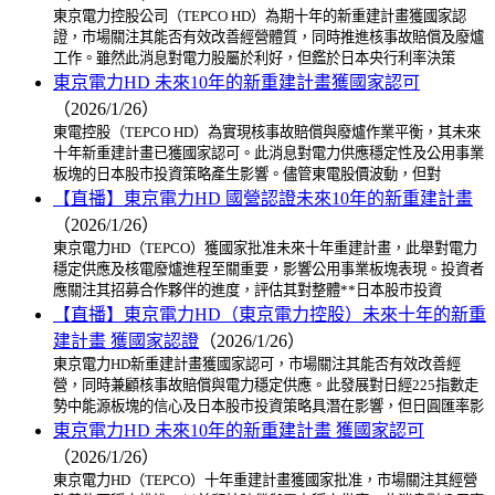
東京電力控股公司（TEPCO HD）為期十年的新重建計畫獲國家認
證，市場關注其能否有效改善經營體質，同時推進核事故賠償及廢爐
工作。雖然此消息對電力股屬於利好，但鑑於日本央行利率決策
東京電力HD 未來10年的新重建計畫獲國家認可
（2026/1/26）
東電控股（TEPCO HD）為實現核事故賠償與廢爐作業平衡，其未來
十年新重建計畫已獲國家認可。此消息對電力供應穩定性及公用事業
板塊的日本股市投資策略產生影響。儘管東電股價波動，但對
【直播】東京電力HD 國營認證未來10年的新重建計畫
（2026/1/26）
東京電力HD（TEPCO）獲國家批准未來十年重建計畫，此舉對電力
穩定供應及核電廢爐進程至關重要，影響公用事業板塊表現。投資者
應關注其招募合作夥伴的進度，評估其對整體**日本股市投資
【直播】東京電力HD（東京電力控股）未來十年的新重
建計畫 獲國家認證
（2026/1/26）
東京電力HD新重建計畫獲國家認可，市場關注其能否有效改善經
營，同時兼顧核事故賠償與電力穩定供應。此發展對日經225指數走
勢中能源板塊的信心及日本股市投資策略具潛在影響，但日圓匯率影
東京電力HD 未來10年的新重建計畫 獲國家認可
（2026/1/26）
東京電力HD（TEPCO）十年重建計畫獲國家批准，市場關注其經營