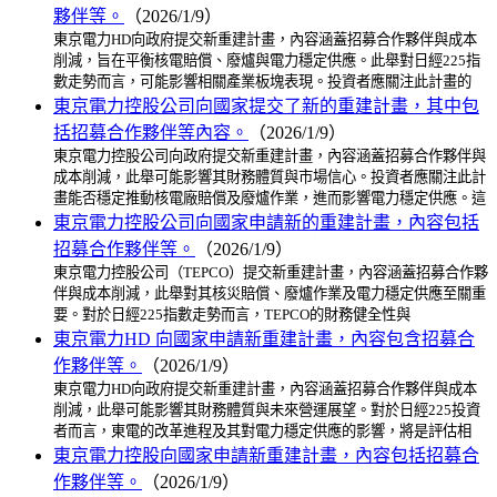
夥伴等。
（2026/1/9）
東京電力HD向政府提交新重建計畫，內容涵蓋招募合作夥伴與成本
削減，旨在平衡核電賠償、廢爐與電力穩定供應。此舉對日經225指
數走勢而言，可能影響相關產業板塊表現。投資者應關注此計畫的
東京電力控股公司向國家提交了新的重建計畫，其中包
括招募合作夥伴等內容。
（2026/1/9）
東京電力控股公司向政府提交新重建計畫，內容涵蓋招募合作夥伴與
成本削減，此舉可能影響其財務體質與市場信心。投資者應關注此計
畫能否穩定推動核電廠賠償及廢爐作業，進而影響電力穩定供應。這
東京電力控股公司向國家申請新的重建計畫，內容包括
招募合作夥伴等。
（2026/1/9）
東京電力控股公司（TEPCO）提交新重建計畫，內容涵蓋招募合作夥
伴與成本削減，此舉對其核災賠償、廢爐作業及電力穩定供應至關重
要。對於日經225指數走勢而言，TEPCO的財務健全性與
東京電力HD 向國家申請新重建計畫，內容包含招募合
作夥伴等。
（2026/1/9）
東京電力HD向政府提交新重建計畫，內容涵蓋招募合作夥伴與成本
削減，此舉可能影響其財務體質與未來營運展望。對於日經225投資
者而言，東電的改革進程及其對電力穩定供應的影響，將是評估相
東京電力控股向國家申請新重建計畫，內容包括招募合
作夥伴等。
（2026/1/9）