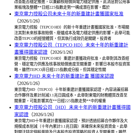
改善能否穩定推進，以兼顧核賠償與電力穩定供應。此消息對公用事
業板塊及整體**日經225指數走勢**構成潛在影響。鑑於
東京電力控股公司未來十年的新重建計畫獲國家批准
（2026/1/26）
東京電力控股（TEPCO HD）的新十年重建計畫獲國家批准，市場關
注其對未來核事故賠償、廢爐成本及電力穩定供應的影響。此舉可能
改善TEPCO的經營體質，但其執行成效仍是關鍵。投資者
東京電力控股公司（TEPCO HD）未來十年的新重建計
畫獲得國家認證
（2026/1/26）
東京電力控股（TEPCO HD）重建計畫獲政府批准，此舉對其改善經
營、穩定電力供應及核事故賠償進度至關重要，影響日本股市投資策
略。雖然TEPCO非日經225指數成分股，但其穩定性關
東京電力HD 未來十年的新重建計畫 獲國家認證
（2026/1/26）
東京電力HD（TEPCO）十年新重建計畫獲國家認證，內容涵蓋招募
合作夥伴及累計削減3.1兆日圓成本。此舉對東電的財務體質改善至
關重要，可能影響其在**日經225指數走勢**中的權重
東京電力控股公司（HD）未來十年的新重建計畫獲得國
家認證
（2026/1/26）
東京電力HD十年重建計畫獲國家認證，預計透過招募合作夥伴及大
規模成本削減（十年內累計3.1兆日圓）來確保未來投資資金。此舉
對關注特定個股風險及日本股市投資策略的投資人至關重要。雖然