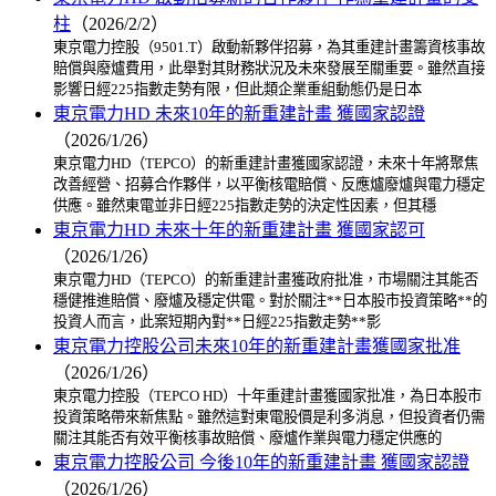
柱
（2026/2/2）
東京電力控股（9501.T）啟動新夥伴招募，為其重建計畫籌資核事故
賠償與廢爐費用，此舉對其財務狀況及未來發展至關重要。雖然直接
影響日經225指數走勢有限，但此類企業重組動態仍是日本
東京電力HD 未來10年的新重建計畫 獲國家認證
（2026/1/26）
東京電力HD（TEPCO）的新重建計畫獲國家認證，未來十年將聚焦
改善經營、招募合作夥伴，以平衡核電賠償、反應爐廢爐與電力穩定
供應。雖然東電並非日經225指數走勢的決定性因素，但其穩
東京電力HD 未來十年的新重建計畫 獲國家認可
（2026/1/26）
東京電力HD（TEPCO）的新重建計畫獲政府批准，市場關注其能否
穩健推進賠償、廢爐及穩定供電。對於關注**日本股市投資策略**的
投資人而言，此案短期內對**日經225指數走勢**影
東京電力控股公司未來10年的新重建計畫獲國家批准
（2026/1/26）
東京電力控股（TEPCO HD）十年重建計畫獲國家批准，為日本股市
投資策略帶來新焦點。雖然這對東電股價是利多消息，但投資者仍需
關注其能否有效平衡核事故賠償、廢爐作業與電力穩定供應的
東京電力控股公司 今後10年的新重建計畫 獲國家認證
（2026/1/26）