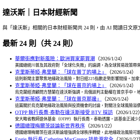
達沃斯｜日本財經新聞
與「達沃斯」相關的日本財經新聞共 24 則，由 AI 閱讀
最新 24 則（共 24 則）
華爾街應對新風險：歐洲買家罷買潮
（2026/1/24）
美國總統川普及其政府對「全球化失敗」的論調，為全球貿易政策帶來
克里斯蒂婭·弗里蘭：「球在普丁的場上」
（2026/1/24）
這則新聞主要聚焦地緣政治風險，對日經225指數走勢影響間接。加
克里斯蒂婭·弗里蘭：「球在普京的場上」
（2026/1/24）
烏克蘭經濟顧問方慧蘭在達沃斯強調，烏俄談判主動權在普京手中，地
克里斯蒂婭·弗里蘭：「球在普京那邊」
（2026/1/24）
這篇關於烏克蘭地緣政治風險與投資機會的討論，對關注全球風險溢價
OTPP 執行長喬·泰勒在達沃斯接受 BTV 採訪
（2026/1/2
安大略省教師退休基金（OTPP）執行長喬・泰勒透露，該基金正減
德國總理梅爾茨談論新世界秩序
（2026/1/22）
德國總理梅爾茨在達沃斯論壇強調全球秩序轉變，此地緣政治風險可能
Engie 執行長 Catherine MacGregor 談能源安全
（2026/1/2