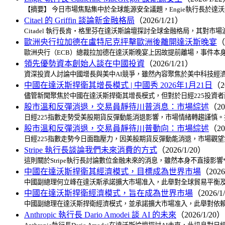
【摘要】 今日市場焦點集中於全球能源安全議題，Engie執行長於
Citael 的 Griffin 談論新金融格局
（2026/1/21）
Citadel 執行長肯・格里芬在達沃斯論壇探討全球金融格局，其
歐洲央行拉加德在盧特尼克抨擊歐洲後離開達沃斯晚宴
（
歐洲央行（ECB）總裁拉加德在達沃斯晚宴上因故提前離場，事件本
領先優勢資本創始人談在中國投資
（2026/1/21）
資深投資人討論中國增長與美中AI競爭，雖然內容聚焦於美中科技經濟
中國在達沃斯捍衛其增長模式 | 中國秀 2026年1月21日
（2
儘管新聞聚焦於中國在達沃斯捍衛其增長模式，但對於日經225投資
股市溫和反彈消退，交易員靜待川普消息：市場綜述
（20
日經225指數走勢受美股期貨反彈動能消退影響，市場情緒轉趨謹慎
股市溫和反彈消退，交易員靜待川普動向：市場綜述
（20
日經225指數走勢今日面臨壓力，因美股期貨反彈動能消退，市場觀
Stripe 執行長談論我們未來消費的方式
（2026/1/20）
這則關於Stripe執行長討論數位金融未來的消息，雖然本身不直接影
中國在達沃斯捍衛其經濟模式，目標成為世界市場
（2026
中國副總理何立峰在達沃斯承諾擴大市場准入，此舉對全球貿易平衡及亞
中國在達沃斯捍衛經濟模式，旨在成為世界市場
（2026/1
中國副總理在達沃斯捍衛經濟模式，並承諾擴大市場准入，此舉對依賴
Anthropic 執行長 Dario Amodei 談 AI 的未來
（2026/1/20）