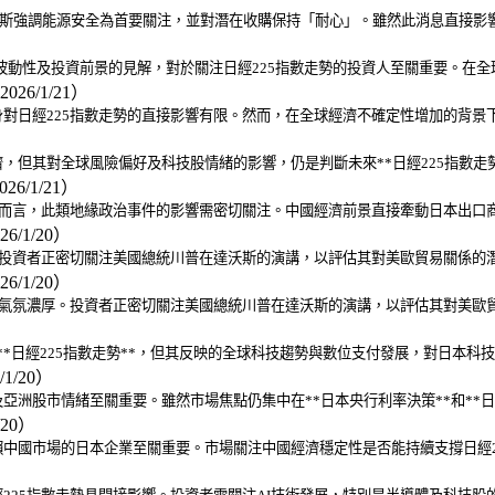
達沃斯強調能源安全為首要關注，並對潛在收購保持「耐心」。雖然此消息直接影
對市場波動性及投資前景的見解，對於關注日經225指數走勢的投資人至關重要。
2026/1/21）
身對日經225指數走勢的直接影響有限。然而，在全球經濟不確定性增加的背景
，但其對全球風險偏好及科技股情緒的影響，仍是判斷未來**日經225指數走
026/1/21）
者而言，此類地緣政治事件的影響需密切關注。中國經濟前景直接牽動日本出口商
26/1/20）
。投資者正密切關注美國總統川普在達沃斯的演講，以評估其對美歐貿易關係的
26/1/20）
望氣氛濃厚。投資者正密切關注美國總統川普在達沃斯的演講，以評估其對美歐
響**日經225指數走勢**，但其反映的全球科技趨勢與數位支付發展，對日本
/1/20）
洲股市情緒至關重要。雖然市場焦點仍集中在**日本央行利率決策**和**日
/20）
中國市場的日本企業至關重要。市場關注中國經濟穩定性是否能持續支撐日經2