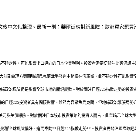
日文原文後中文化整理。最新一則：華爾街應對新風險：歐洲買家罷買
不確定性，可能影響出口導向的日本企業獲利。投資者需密切關注此類保護主義
拿大前副總理方慧蘭強調烏克蘭戰爭談判主動權在俄羅斯，此不確定性可能影響
緣政治風險仍是影響全球市場的關鍵變數。對於關注日經225指數走勢的投資
的日經225投資者具有間接影響。雖然內容聚焦烏克蘭，但地緣政治緊張局勢
2）
少美元及美債曝險。對於關注日本股市投資策略的投資人而言，此舉暗示全球大
影響全球風險偏好，進而牽動**日經225指數走勢**。投資者需關注國際政
2）