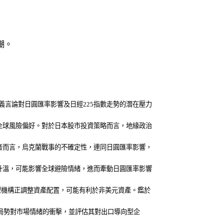
潮。
言論對日圓匯率影響及日經225指數走勢的潛在壓力
全球風險偏好。對於日本股市投資策略而言，地緣政治
者而言，烏克蘭戰事的不確定性，連同日圓匯率影響，
升溫，可能影響全球避險情緒，進而牽動日圓匯率影響
型機構正調整資產配置，可能有利於非美元資產。鑑於
經局勢對市場情緒的衝擊，並評估其對出口導向型企