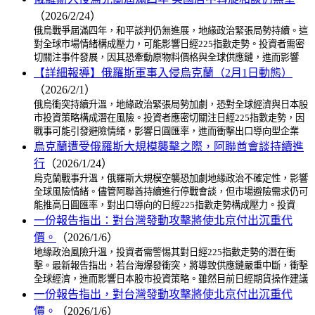
（2026/2/24）
俄烏戰爭屆滿四年，和平談判仍無進展，地緣政治緊張局勢持續。這
對全球市場情緒構成壓力，可能影響日經225指數走勢。投資者需密
切關注事件發展，因其恐牽動原物料價格與全球供應鏈，進而影響
【詳細報導】俄羅斯軍事入侵烏克蘭（2月1日動態）
（2026/2/1）
俄烏衝突持續升溫，地緣政治緊張局勢加劇，恐對全球經濟與日本股
市投資策略構成潛在風險。投資者應密切關注日經225指數走勢，因
戰事可能引發避險情緒，影響日圓匯率，進而衝擊出口導向型企業
烏克蘭遭受俄羅斯大規模襲擊之際，阿聯酋會談持續進
行
（2026/1/24）
烏克蘭戰事升溫，俄羅斯大規模空襲恐加劇地緣政治不確定性，影響
全球風險情緒。儘管阿聯酋持續進行停戰會談，但市場避險需求仍可
能推高日圓匯率，對出口導向的日經225指數走勢構成壓力。投資
一份報告指出：對台灣發動攻擊將使北京付出沉重代
價。
（2026/1/6）
地緣政治風險升溫，投資者需警惕其對日經225指數走勢的潛在衝
擊。最新報告指出，若台海爆發衝突，將導致供應鏈嚴重中斷，衝擊
全球經濟，進而影響日本股市投資策略。雖然目前日經期貨操作建議
一份報告指出，對台灣發動攻擊將使北京付出沉重代
價。
（2026/1/6）