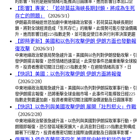
的影響，特別是避險情緒可能推高日圓匯率，進而影響日本出口企
【影響】專家：「若荷莫茲海峽長期封鎖，將成為生死
存亡的問題」
（2026/3/1）
伊朗最高領袖逝世恐加劇中東地緣政治緊張，若荷莫茲海峽長期封
鎖，將對全球經濟造成「生死存亡」的衝擊。此情勢可能引發油價飆
升，進而影響日經225指數走勢，並可能促使日本央行利率決策更趨
【即時更新】美國和以色列攻擊伊朗 伊朗方面也發動報
復攻擊
（2026/3/1）
中東地緣政治緊張局勢急遽升溫，美國與以色列對伊朗發動攻擊，引
發伊朗揚言報復，恐慌情緒迅速蔓延。此突發事件恐嚴重衝擊全球股
市，投資者應密切關注日經225指數走勢。在避險情緒高漲下，日
【快訊】美國：以色列攻擊伊朗 伊朗方面將報復
（2026/2/28）
中東地緣政治風險急遽升溫，美國與以色列對伊朗採取軍事行動，引
發伊朗揚言報復，恐將衝擊全球金融市場。此事件可能導致日經225
指數走勢震盪加劇，投資者需密切關注國際油價波動及日圓匯率影
【快訊】以色列與美國攻擊伊朗 展開「壯烈怒火」作戰
（2026/2/28）
中東地緣政治緊張急遽升溫，以色列與美國對伊朗採取軍事行動，伊
朗隨即報復，恐引發區域衝突擴大。此消息對日經225指數走勢構成
顯著下行壓力，投資者應密切關注國際油價波動及日圓匯率影響。
俄羅斯入侵烏克蘭屆滿四年 美國居中斡旋和談仍無望