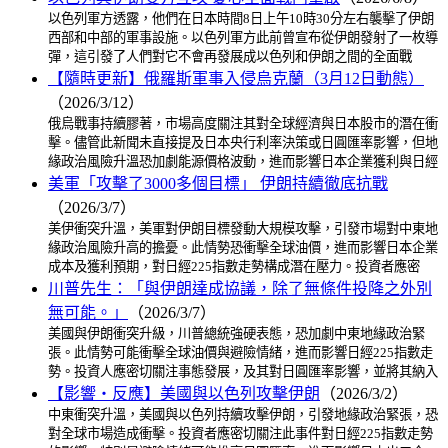
以色列軍方透露，他們在日本時間8日上午10時30分左右襲擊了伊朗
西部和中部的軍事設施。以色列軍方此前曾宣布從伊朗發射了一枚導
彈，這引發了人們對它不會再發展成以色列和伊朗之間的全面戰
【隨時更新】俄羅斯軍事入侵烏克蘭（3月12日動態）
（2026/3/12）
俄烏戰事持續膠著，市場高度關注其對全球經濟與日本股市的潛在衝
擊。儘管此新聞未直接提及日本央行利率決策或日圓匯率影響，但地
緣政治風險升溫恐加劇能源價格波動，進而影響日本企業獲利與日經
美軍「攻擊了3000多個目標」 伊朗持續徹底抗戰
（2026/3/7）
美伊衝突升溫，美軍對伊朗目標發動大規模攻擊，引發市場對中東地
緣政治風險升高的擔憂。此情勢恐衝擊全球油價，進而影響日本企業
成本及獲利預期，對日經225指數走勢構成潛在壓力。投資者應密
川普先生：「與伊朗達成協議，除了無條件投降之外別
無可能。」
（2026/3/7）
美國與伊朗衝突升級，川普總統強硬表態，恐加劇中東地緣政治緊
張。此情勢可能衝擊全球油價與避險情緒，進而影響日經225指數走
勢。投資人應密切關注事態發展，及其對日圓匯率影響，並將其納入
【影響・反應】美國與以色列攻擊伊朗
（2026/3/2）
中東衝突升溫，美國與以色列持續攻擊伊朗，引發地緣政治緊張，恐
對全球市場造成衝擊。投資者應密切關注此事件對日經225指數走勢