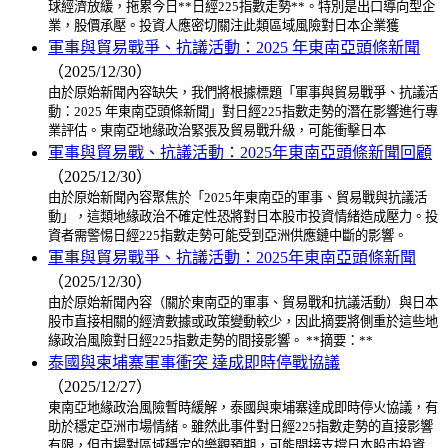
球經濟放緩，拖累今日**日經225指數走勢**。特別是出口導向型企
業，股價承壓。投資人應密切關注此類區域風險對日本企業獲
軍事與貿易戰爭、抗議活動：2025 年東南亞頭條新聞
（2025/12/30）
由於原始新聞內容缺失，我們將根據標題「軍事與貿易戰爭、抗議活
動：2025 年東南亞頭條新聞」對日經225指數走勢的潛在影響進行專
業評估。東南亞地緣政治緊張及貿易戰升級，可能衝擊日本
軍事與貿易戰、抗議活動：2025年東南亞頭條新聞回顧
（2025/12/30）
由於原始新聞內容聚焦於「2025年東南亞的軍事、貿易戰與抗議活
動」，這類地緣政治不確定性恐將對日本股市投資情緒造成壓力。投
資者需警惕日經225指數走勢可能受到亞洲供應鏈中斷的影響。
軍事與貿易戰爭、抗議活動：2025年東南亞頭條新聞
（2025/12/30）
由於原始新聞內容（關於東南亞的軍事、貿易戰和抗議活動）與日本
股市直接相關的經濟數據或政策變動較少，因此摘要將側重於這些地
緣政治風險對日經225指數走勢的間接影響。 **摘要：**
泰國與柬埔寨軍事衝突 達成即時停戰協議
（2025/12/27）
東南亞地緣政治風險暫時緩解，泰國與柬埔寨達成即時停火協議，有
助於穩定亞洲市場情緒。雖然此事件對日經225指數走勢的直接影響
有限，但市場對區域穩定的樂觀預期，可能間接支撐日本股市投資