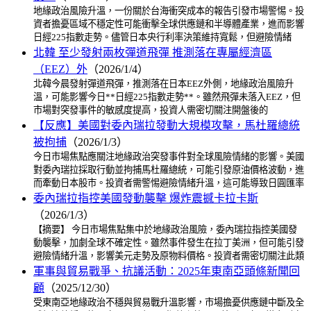
地緣政治風險升溫，一份關於台海衝突成本的報告引發市場警惕。投
資者擔憂區域不穩定性可能衝擊全球供應鏈和半導體產業，進而影響
日經225指數走勢。儘管日本央行利率決策維持寬鬆，但避險情緒
北韓 至少發射兩枚彈道飛彈 推測落在專屬經濟區
（EEZ）外
（2026/1/4）
北韓今晨發射彈道飛彈，推測落在日本EEZ外側，地緣政治風險升
溫，可能影響今日**日經225指數走勢**。雖然飛彈未落入EEZ，但
市場對突發事件的敏感度提高，投資人需密切關注開盤後的
【反應】美國對委內瑞拉發動大規模攻擊，馬杜羅總統
被拘捕
（2026/1/3）
今日市場焦點應關注地緣政治突發事件對全球風險情緒的影響。美國
對委內瑞拉採取行動並拘捕馬杜羅總統，可能引發原油價格波動，進
而牽動日本股市。投資者需警惕避險情緒升溫，這可能導致日圓匯率
委內瑞拉指控美國發動襲擊 爆炸震撼卡拉卡斯
（2026/1/3）
【摘要】 今日市場焦點集中於地緣政治風險，委內瑞拉指控美國發
動襲擊，加劇全球不確定性。雖然事件發生在拉丁美洲，但可能引發
避險情緒升溫，影響美元走勢及原物料價格。投資者需密切關注此類
軍事與貿易戰爭、抗議活動：2025年東南亞頭條新聞回
顧
（2025/12/30）
受東南亞地緣政治不穩與貿易戰升溫影響，市場擔憂供應鏈中斷及全