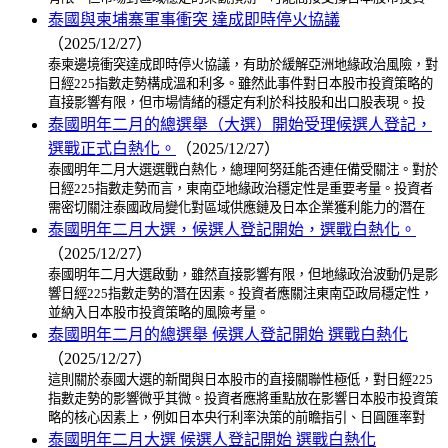
泰國與柬埔寨軍事衝突 達成即時停火協議
（2025/12/27）
泰柬邊境衝突達成即時停火協議，有助於緩解亞洲地緣政治風險，對
日經225指數走勢構成溫和利多。雖然此事件對日本股市投資策略的
直接影響有限，但市場情緒的穩定有利於科技股和出口股表現。投
泰國明年二月的總選舉（大選）開始受理候選人登記，
選戰正式白熱化。
（2025/12/27）
泰國明年二月大選選戰白熱化，總理阿努廷能否連任備受關注。對於
日經225指數走勢而言，東南亞地緣政治穩定性是重要考量。投資者
需密切關注泰國政局變化對區域供應鏈及日本企業獲利能力的潛在
泰國明年二月大選，候選人登記開始，選戰白熱化。
（2025/12/27）
泰國明年二月大選啟動，雖然直接影響有限，但地緣政治波動仍是影
響日經225指數走勢的潛在因素。投資者應關注東南亞政局穩定性，
並納入日本股市投資策略的風險考量。
泰國明年二月的總選舉 候選人登記開始 選戰白熱化
（2025/12/27）
這則關於泰國大選的新聞與日本股市的直接關聯性極低，對日經225
指數走勢的影響微乎其微。投資者應將重點放在影響日本股市投資策
略的核心因素上，例如日本央行利率決策的前瞻指引、日圓匯率對
泰國明年二月大選 候選人登記開始 選戰白熱化