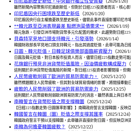
印尼盾創歷史新低，中央銀行獨立性受質疑
（2026/1/20）
雖然新聞內容聚焦印尼盾創新低，但對於日經225投資者而言，核心
印尼盾因央行困境跌至歷史新低
（2026/1/20）
印尼盾因央行自主權擔憂跌至歷史新低，儘管此事件直接影響印尼市場
**韓元跌至亞洲表現最差 點燃泡菜債需求**
（2026/1/19
韓元急跌，引發亞洲市場對貨幣多元化配置的需求，此趨勢對日經22
貝森特罕見地口頭支持韓元，引發漲勢
（2026/1/14）
韓國財政部長罕見地口頭支持韓元，指出其過度貶值，此舉可能為日經
日圓、韓元貶值，日韓足球俱樂部面臨薪資壓力
（2026/1
日圓及韓元貶值，對日本股市投資人而言，儘管日經225指數走勢可
花旗銀行預見非洲貨幣貶值風險，因油價疲軟構成壓力
（
這則關於非洲貨幣貶值風險的新聞，對日經225投資者影響間接，但
人民幣疲軟削弱了歐洲的貿易防禦能力。
（2025/12/25）
雖然標題關注人民幣疲軟，但其對全球貿易情緒的影響，將間接牽動日
疲軟的人民幣削弱了歐洲的貿易防禦能力
（2025/12/25）
這則關於人民幣疲軟削弱歐洲貿易防禦力的消息，雖然表面上與日本市
南韓誓言在貨幣貶值之際支撐韓圜
（2025/12/24）
【日經225指數走勢/日圓匯率影響】】南韓政府誓言支撐韓圜，反映
韓國誓言在韓圜（圜）貶值之際支撐其匯率
（2025/12/24
韓國政府誓言干預以支撐韓圜，此舉雖非直接針對日圓，但反映亞洲貨
南韓為何擔憂韓圜疲軟？
（2025/12/22）