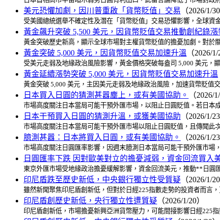
美元恐懼加劇，因川普重啟「貨幣貶值」交易
（2026/1/3
受美國總統選舉不確定性及潛在「貨幣貶值」交易恐懼影響，全球資金
黃金飆升突破 5,500 美元，因貨幣貶值交易推動創紀錄
黃金突破歷史新高，顯示全球市場對主權貨幣貶值的擔憂加劇。對於關
黃金突破 5,000 美元，因貨幣貶值交易加速升溫
（2026/1
受美元走弱及地緣政治風險影響，黃金價格突破每盎司 5,000 美
黃金延續漲勢突破 5,000 美元，因貨幣貶值交易加速升溫
黃金突破 5,000 美元，主因美元走弱及地緣政治風險，加速貨幣
日本買入日圓的猜測甚囂塵上，或有美國協助。
（2026/1
市場高度關注日本當局可能干預外匯市場，以阻止日圓貶值。若日本成
日本干預買入日圓的猜測升溫，或獲美國協助
（2026/1/2
市場高度關注日本當局可能干預外匯市場以阻止日圓貶值，且傳聞此次
臆測甚囂：日本將買入日圓，或有美國協助。
（2026/1/2
市場高度關注日圓匯率影響，因週末臆測日本當局可能干預外匯市場，
日圓匯率下跌 因對歐美對立的擔憂減弱，資金回流買入
東京外匯市場受地緣政治擔憂緩解影響，資金回流美元，推動**日圓匯率
印尼盾跌至歷史新低，中央銀行獨立性受質疑
（2026/1/2
雖然新聞聚焦印尼盾創新低，但對於日經225指數走勢的投資者而言
印尼盾創歷史新低，央行獨立性遭質疑
（2026/1/20）
印尼盾創新低，市場擔憂新興亞洲貨幣壓力，可能間接影響日經225