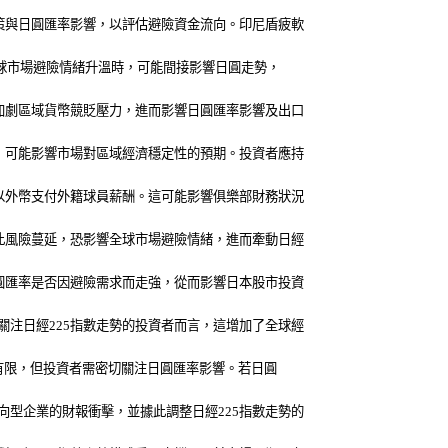
策與日圓匯率影響，以評估避險資金流向。印尼盾疲軟
全球市場避險情緒升溫時，可能間接影響日圓走勢，
加劇區域貨幣競貶壓力，進而影響日圓匯率影響及出口
，可能影響市場對區域經濟穩定性的預期。投資者應持
以外幣支付外籍球員薪酬。這可能影響俱樂部財務狀況
此風險蔓延，恐影響全球市場避險情緒，進而牽動日經
圓匯率是否因避險需求而走強，從而影響日本股市投資
注日經225指數走勢的投資者而言，這增加了全球經
擊有限，但投資者需密切關注日圓匯率影響。若日圓
型企業的財報衝擊，並據此調整日經225指數走勢的