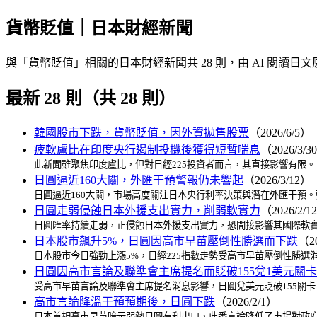
貨幣貶值｜日本財經新聞
與「貨幣貶值」相關的日本財經新聞共 28 則，由 AI 閱
最新 28 則（共 28 則）
韓國股市下跌，貨幣貶值，因外資拋售股票
（2026/6/5）
疲軟盧比在印度央行遏制投機後獲得短暫喘息
（2026/3/3
此新聞雖聚焦印度盧比，但對日經225投資者而言，其直接影響有限
日圓逼近160大關，外匯干預警報仍未響起
（2026/3/12）
日圓逼近160大關，市場高度關注日本央行利率決策與潛在外匯干預
日圓走弱侵蝕日本外援支出實力，削弱軟實力
（2026/2/1
日圓匯率持續走弱，正侵蝕日本外援支出實力，恐間接影響其國際軟實
日本股市飆升5%，日圓因高市早苗壓倒性勝選而下跌
（20
日本股市今日強勁上漲5%，日經225指數走勢受高市早苗壓倒性勝
日圓因高市言論及聯準會主席提名而貶破155兌1美元關卡
受高市早苗言論及聯準會主席提名消息影響，日圓兌美元貶破155關
高市言論降溫干預預期後，日圓下跌
（2026/2/1）
日本首相高市早苗暗示弱勢日圓有利出口，此番言論降低了市場對政府