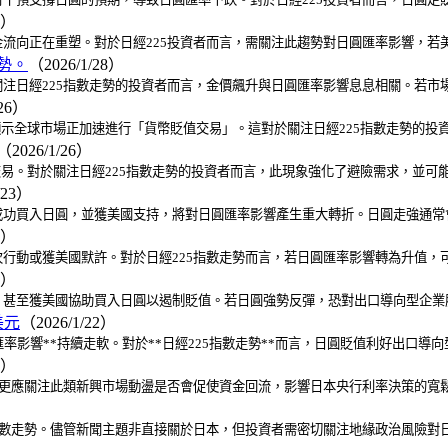
0）
流向正在重塑。對於日經225投資者而言，需關注此趨勢對日圓匯率影響，若
漲勢。
（2026/1/28）
注日經225指數走勢的投資者而言，金價飆升與日圓匯率影響息息相關。若市
/26）
元，顯示全球市場正加速進行「貨幣貶值交易」。這對於關注日經225指數走勢的
（2026/1/26）
貶值交易。對於關注日經225指數走勢的投資者而言，此現象強化了避險需求，並
/23）
功買入日圓，並獲美國支持，將對日圓匯率影響產生重大轉折。日圓走強通常會
3）
行動或獲美國默許。對於日經225指數走勢而言，若日圓匯率影響轉為升值，
3）
甚至獲美國協助買入日圓以遏制貶值。若日圓強勢反彈，恐對出口導向型企業股
美元
（2026/1/22）
影響**持續走軟。對於**日經225指數走勢**而言，日圓貶值利好出口導向
0）
，更應關注此類新興市場動盪是否會促使資金回流，影響日本央行利率決策的寬
指數走勢。儘管新聞主題非直接關於日本，但投資者需密切關注地緣政治風險對