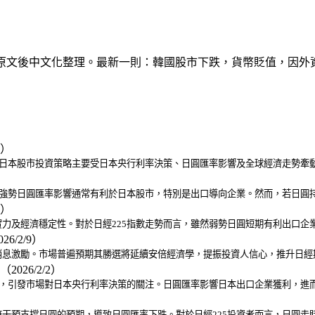
讀日文原文後中文化整理。最新一則：韓國股市下跌，貨幣貶值，因
0）
。日本股市投資策略主要受日本央行利率決策、日圓匯率影響及全球經濟走勢牽
。強勢日圓匯率影響通常有利於日本股市，特別是出口導向企業。然而，若日圓持
2）
力及經濟穩定性。對於日經225指數走勢而言，雖然弱勢日圓短期有利出口企
26/2/9）
選消息激勵。市場普遍預期其勝選將延續安倍經濟學，提振投資人信心，推升日
（2026/2/2）
卡，引發市場對日本央行利率決策的關注。日圓匯率影響日本出口企業獲利，進而
干預支撐日圓的預期，導致日圓匯率下跌。對於日經225投資者而言，日圓走