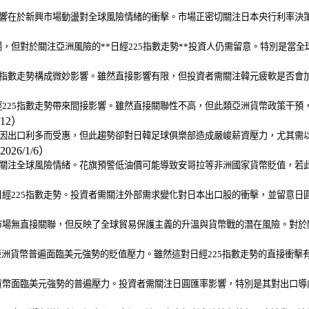
影響在於新興市場動盪對全球風險情緒的衝擊。市場正密切關注日本央行利率決
，但對於關注亞洲風險的**日經225指數走勢**投資人仍需留意。特別是當
）
5指數走勢構成微妙影響。雖然直接影響有限，但投資者需關注韓元疲軟是否會
225指數走勢帶來間接影響。雖然直接關聯性不高，但此類亞洲貨幣政策干預
/12）
能因出口利多而受惠，但此趨勢卻對日韓足球俱樂部造成嚴峻薪資壓力，尤其需
2026/1/6）
需關注全球風險情緒。花旗預警低油價可能導致安哥拉等非洲國家貨幣貶值，若
經225指數走勢。投資者需關注外部需求變化對日本出口股的衝擊，並留意日
場無直接關聯，但反映了全球貿易保護主義的升溫與貨幣戰的潛在風險。對於關
亞洲貨幣普遍面臨美元強勢的貶值壓力。雖然這對日經225指數走勢的直接衝
）
幣面臨美元強勢的普遍壓力。投資者需關注日圓匯率影響，特別是其對出口導向