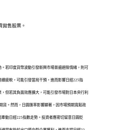
外資拋售股票。
動。若印度貨幣波動引發新興市場普遍避險情緒，則可
續疲軟，可能引發當局干預，進而影響日經225指
業，但若其負面效應擴大，可能引發市場對日本央行利
經期貨。然而，日圓匯率影響顯著，因市場預期寬鬆政
牽動日經225指數走勢。投資者應密切留意日圓貶
貶通常有助於出口導向型企業獲利，進而支撐日經22