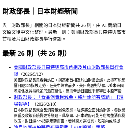
財政部長｜日本財經新聞
與「財政部長」相關的日本財經新聞共 26 則，由 AI 閱讀日
文原文後中文化整理。最新一則：美國財政部長貝森特與高市
首相及片山財政部長舉行會談。
最新 26 則（共 26 則）
美國財政部長貝森特與高市首相及片山財政部長舉行會
談
（2026/5/12）
美國財政部長貝森特訪日，與高市首相及片山財長會談，此舉可能影
響日經225指數走勢。在美中峰會前夕，美日高層對話預示著未來國
際關係及貿易政策的潛在變化，進而牽動日圓匯率影響日本股市投
財政部長：「食品消費稅減免，將討論所有議題」【現
場報導】
（2026/2/10）
日本財政部長就食品消費稅減免表態，強調將全面討論財源、餐飲業
影響及收銀系統變更等議題。此舉暗示日本政府可能考慮調整消費稅
政策，對日經225指數走勢而言，若減稅方案成真，短期內或能提
沙烏地阿拉伯將發布更新版「2030願景」策略