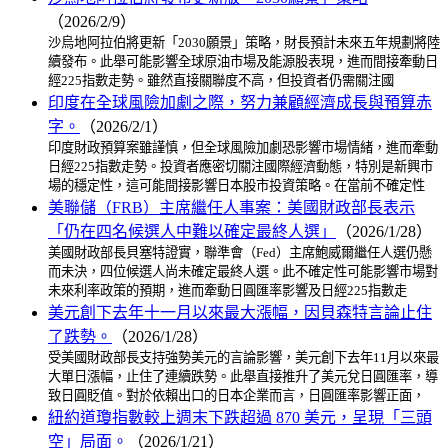
（2026/2/9）
沙烏地阿拉伯將更新「2030願景」策略，財長預計未來五年規劃將陸
續發布。此舉可能影響全球原油市場及能源股表現，進而間接牽動日
經225指數走勢。雖然直接關聯度不高，但投資者仍需關注國
印度在全球風險加劇之際，努力兼顧經濟成長與預算赤
字。
（2026/2/1）
印度財政預算案雖謹慎，但全球風險加劇恐影響市場情緒，進而牽動
日經225指數走勢。投資者應密切關注國際經濟動態，特別是新興市
場的穩定性，這可能間接影響日本股市投資策略。在當前不確定性
美聯儲（FRB）主席繼任人事案：美國財政部長表示
「仍在四名候選人中難以確定最終人選」
（2026/1/28）
美國財政部長貝塞特證實，聯準會（Fed）主席鮑威爾繼任人選仍懸
而未決，四位候選人尚未確定最終人選。此不確定性可能影響市場對
未來利率政策的預期，進而牽動日圓匯率影響及日經225指數走
美元創下去年十一月以來最大漲幅，因貝森特言論止住
了跌勢。
（2026/1/28）
受美國財政部長支持強勢美元的言論影響，美元創下去年11月以來最
大單日漲幅，止住了連續跌勢。此舉直接推升了美元兌日圓匯率，導
致日圓貶值。對於依賴出口的日本企業而言，日圓匯率影響正面，
紐約道瓊指數較上週末下跌超過 870 美元，呈現「三頭
空」局面。
（2026/1/21）