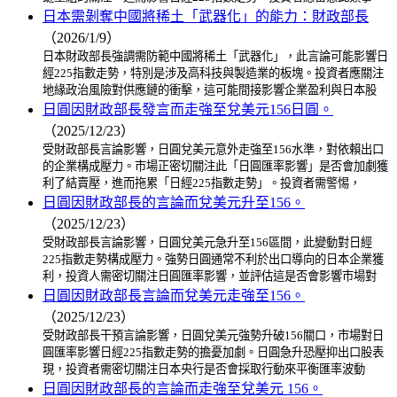
日本需剝奪中國將稀土「武器化」的能力：財政部長
（2026/1/9）
日本財政部長強調需防範中國將稀土「武器化」，此言論可能影響日
經225指數走勢，特別是涉及高科技與製造業的板塊。投資者應關注
地緣政治風險對供應鏈的衝擊，這可能間接影響企業盈利與日本股
日圓因財政部長發言而走強至兌美元156日圓。
（2025/12/23）
受財政部長言論影響，日圓兌美元意外走強至156水準，對依賴出口
的企業構成壓力。市場正密切關注此「日圓匯率影響」是否會加劇獲
利了結賣壓，進而拖累「日經225指數走勢」。投資者需警惕，
日圓因財政部長的言論而兌美元升至156。
（2025/12/23）
受財政部長言論影響，日圓兌美元急升至156區間，此變動對日經
225指數走勢構成壓力。強勢日圓通常不利於出口導向的日本企業獲
利，投資人需密切關注日圓匯率影響，並評估這是否會影響市場對
日圓因財政部長言論而兌美元走強至156。
（2025/12/23）
受財政部長干預言論影響，日圓兌美元強勢升破156關口，市場對日
圓匯率影響日經225指數走勢的擔憂加劇。日圓急升恐壓抑出口股表
現，投資者需密切關注日本央行是否會採取行動來平衡匯率波動
日圓因財政部長的言論而走強至兌美元 156。