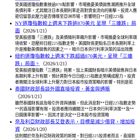
受美國道瓊指數重挫逾870點影響，市場擔憂美債拋售潮將推升全球
長債利率，尤其關注日本長期利率走高對資金流向的衝擊。投資人應
密切留意此壓力是否傳導至亞洲市場，影響明日**日經225指
NY道瓊指數較上週末下跌逾870美元 呈現「三連跌」局
面
（2026/1/21）
受美股道瓊「三連跌」及美債殖利率飆升影響，市場擔憂全球利率環
境收緊，恐壓抑日經225指數走勢。美國財長更點名日本長期利率上
升是推動美債拋售的因素之一，暗示日本央行利率決策的溢出效應
紐約道瓊指數較上週末下跌超過870美元，呈現「三連
跌」局面。
（2026/1/21）
受美股道瓊指數「三連跌」拖累，加上美國財長暗示美債拋售與日本
長期利率上升有關，預計將對今日日經225指數走勢構成壓力。投資
者需關注全球利率上升壓力對日本股市投資策略的影響。特別是若
泰國財政部長談外國直接投資、黃金與通脹
（2026/1/21）
雖然泰國財長談及吸引外資與通脹，但此消息對**日經225指數走勢
**的直接影響有限。投資者應持續關注**日本央行利率決策**及**
日圓匯率影響**，因其才是決定**日本股市投資策略
奈及利亞財政部長艾登表示，目標是減少借貸，增加投
資
（2026/1/20）
這則關於奈及利亞財政政策的新聞，對日經225投資者而言，直接影