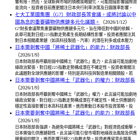
響有限。然而，全球新興市場的債務策略變化，可能間接影響國際資
金流向。投資者目前應更關注日本央行利率決策及日圓匯率影響，
七大工業國集團（G7）財政部長等會議，或將討論以中
國為念的重要礦物供應鏈多元化議題。
（2026/1/12）
G7財長會議聚焦重要礦物供應鏈多元化，旨在降低對中國的依賴，
此舉可能對日經225指數走勢產生長期結構性影響。投資者應關注其
對日本相關產業鏈（如高科技製造、汽車）的潛在利多或成本壓力
日本需剝奪中國「將稀土武器化」的能力：財政部長
（2026/1/9）
日本財政部長呼籲削弱中國稀土「武器化」能力，此言論可能加劇地
緣政治緊張，對日經225指數走勢構成潛在不確定性。投資者需關注
此議題對全球供應鏈的影響，特別是高科技與製造業相關類股。若
日本需要剝奪中國將稀土「武器化」的權力：財政部長
（2026/1/9）
日本財政部長呼籲剝奪中國稀土「武器化」權力，此言論可能加劇地
緣政治緊張，對日經225指數走勢構成潛在不確定性。稀土供應鏈的
穩定性直接影響日本高科技產業，進而牽動日本股市投資策略。投
日本需要剝奪中國將稀土「武器化」的能力：財政部長
（2026/1/9）
日本財政部長強調，為避免中國將稀土「武器化」對經濟造成衝擊，
日本需強化供應鏈韌性。此言論可能引發市場對地緣政治風險及供應
鏈重組的關注，進而影響日經225指數走勢。投資者應留意此類事