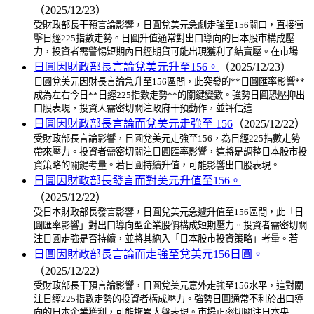
（2025/12/23）
受財政部長干預言論影響，日圓兌美元急劇走強至156關口，直接衝
擊日經225指數走勢。日圓升值通常對出口導向的日本股市構成壓
力，投資者需警惕短期內日經期貨可能出現獲利了結賣壓。在市場
日圓因財政部長言論兌美元升至156。
（2025/12/23）
日圓兌美元因財長言論急升至156區間，此突發的**日圓匯率影響**
成為左右今日**日經225指數走勢**的關鍵變數。強勢日圓恐壓抑出
口股表現，投資人需密切關注政府干預動作，並評估這
日圓因財政部長言論而兌美元走強至 156
（2025/12/22）
受財政部長言論影響，日圓兌美元走強至156，為日經225指數走勢
帶來壓力。投資者需密切關注日圓匯率影響，這將是調整日本股市投
資策略的關鍵考量。若日圓持續升值，可能影響出口股表現。
日圓因財政部長發言而對美元升值至156。
（2025/12/22）
受日本財政部長發言影響，日圓兌美元急遽升值至156區間，此「日
圓匯率影響」對出口導向型企業股價構成短期壓力。投資者需密切關
注日圓走強是否持續，並將其納入「日本股市投資策略」考量。若
日圓因財政部長言論而走強至兌美元156日圓。
（2025/12/22）
受財政部長干預言論影響，日圓兌美元意外走強至156水平，這對關
注日經225指數走勢的投資者構成壓力。強勢日圓通常不利於出口導
向的日本企業獲利，可能拖累大盤表現。市場正密切關注日本央