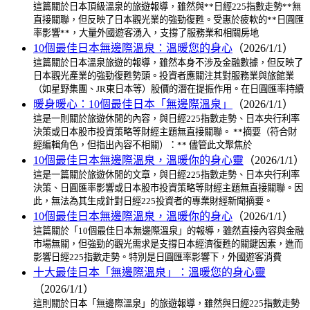
這篇關於日本頂級溫泉的旅遊報導，雖然與**日經225指數走勢**無
直接關聯，但反映了日本觀光業的強勁復甦。受惠於疲軟的**日圓匯
率影響**，大量外國遊客湧入，支撐了服務業和相關房地
10個最佳日本無邊際溫泉：溫暖您的身心
（2026/1/1）
這篇關於日本溫泉旅遊的報導，雖然本身不涉及金融數據，但反映了
日本觀光產業的強勁復甦勢頭。投資者應關注其對服務業與旅館業
（如星野集團、JR東日本等）股價的潛在提振作用。在日圓匯率持續
暖身暖心：10個最佳日本「無邊際溫泉」
（2026/1/1）
這是一則關於旅遊休閒的內容，與日經225指數走勢、日本央行利率
決策或日本股市投資策略等財經主題無直接關聯。 **摘要（符合財
經編輯角色，但指出內容不相關）：** 儘管此文聚焦於
10個最佳日本無邊際溫泉，溫暖你的身心靈
（2026/1/1）
這是一篇關於旅遊休閒的文章，與日經225指數走勢、日本央行利率
決策、日圓匯率影響或日本股市投資策略等財經主題無直接關聯。因
此，無法為其生成針對日經225投資者的專業財經新聞摘要。
10個最佳日本無邊際溫泉，溫暖你的身心
（2026/1/1）
這篇關於「10個最佳日本無邊際溫泉」的報導，雖然直接內容與金融
市場無關，但強勁的觀光需求是支撐日本經濟復甦的關鍵因素，進而
影響日經225指數走勢。特別是日圓匯率影響下，外國遊客消費
十大最佳日本「無邊際溫泉」：溫暖您的身心靈
（2026/1/1）
這則關於日本「無邊際溫泉」的旅遊報導，雖然與日經225指數走勢