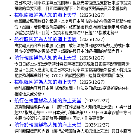
或日本央行利率決策無直接關聯，但觀光業復甦是支撐日本股市投資
策略的重要因素。日圓匯率影響下，外國遊客對高品質溫泉體驗的
揚帆南韓鮮為人知的海上天堂
（2025/12/27）
這篇關於韓國旅遊的報導，本身與日本股市的核心金融資訊關聯性較
低。然而，若從宏觀角度觀察，旅遊業復甦或地緣政治穩定可能間接
影響投資情緒。目前，投資者應更關注**日經225指數走勢**
航行韓國鮮為人知的海上樂園
（2025/12/27）
由於輸入內容與日本股市無關，故無法提供日經225指數走勢或日本
股市投資策略的專業摘要。請提供與日本財經相關的新聞內容。
航行韓國鮮為人知的海上天堂
（2025/12/27）
今日日經225指數走勢預計將受隔夜美股表現及日圓匯率影響而震盪
整理。投資人應密切關注日本央行利率決策會議的最新信號，特別是
關於殖利率曲線控制（YCC）的調整預期，這將直接牽動日本股
揚帆韓國鮮為人知的海上天堂
（2025/12/27）
這則新聞內容與日本股市財經無關，無法為日經225投資者提供任何
相關信息或分析。
航行在韓國鮮為人知的海上天堂
（2025/12/27）
這篇新聞標題與內容（「航行在韓國鮮為人知的海上天堂」）與**日
經225指數走勢**、**日本央行利率決策**、**日圓匯率影響**等日
本股市投資核心議題無直接關聯。因此，作為專業財
航行於韓國鮮為人知的海上天堂
（2025/12/27）
這則新聞標題和內容（航行於韓國鮮為人知的海上天堂）與日本股市