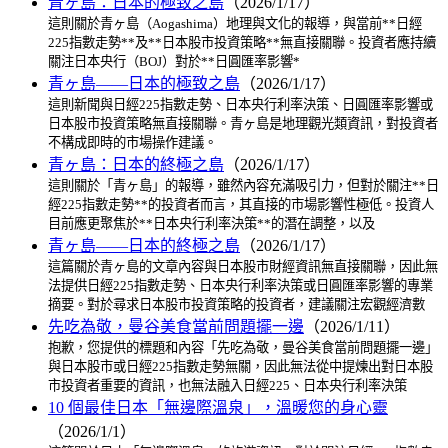
青ヶ島：日本的極致之島
（2026/1/17）
這則關於青ヶ島（Aogashima）地理與文化的報導，與當前**日經
225指數走勢**及**日本股市投資策略**無直接關聯。投資者應持續
關注日本央行（BOJ）對於**日圓匯率影響*
青ヶ島——日本的極致之島
（2026/1/17）
這則新聞與日經225指數走勢、日本央行利率決策、日圓匯率影響或
日本股市投資策略無直接關聯。青ヶ島是地理觀光類資訊，對投資者
不構成即時的市場操作建議。
青ヶ島：日本的終極之島
（2026/1/17）
這則關於「青ヶ島」的報導，雖然內容充滿吸引力，但對於關注**日
經225指數走勢**的投資者而言，其直接的市場影響性極低。投資人
目前應更聚焦於**日本央行利率決策**的潛在調整，以及
青ヶ島——日本的終極之島
（2026/1/17）
這篇關於青ヶ島的文章內容與日本股市財經資訊無直接關聯，因此無
法提供日經225指數走勢、日本央行利率決策或日圓匯率影響的專業
摘要。對於尋求日本股市投資策略的投資者，建議關注宏觀經濟數
先吃為敬，曼谷美食當前問題擺一邊
（2026/1/11）
抱歉，您提供的標題和內容「先吃為敬，曼谷美食當前問題擺一邊」
與日本股市或日經225指數走勢無關，因此無法從中提煉出對日本股
市投資者重要的資訊，也無法融入日經225、日本央行利率決策
10 個最佳日本「無邊際溫泉」，溫暖您的身心靈
（2026/1/1）