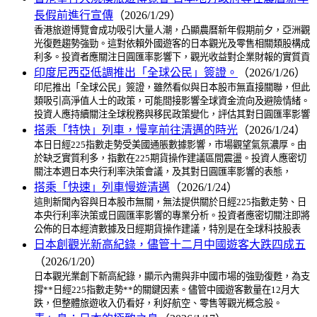
長假前進行宣傳
（2026/1/29）
香港旅遊博覽會成功吸引大量人潮，凸顯農曆新年假期前夕，亞洲觀
光復甦趨勢強勁。這對依賴外國遊客的日本觀光及零售相關類股構成
利多。投資者應關注日圓匯率影響下，觀光收益對企業財報的實質貢
印度尼西亞低調推出「全球公民」簽證。
（2026/1/26）
印尼推出「全球公民」簽證，雖然看似與日本股市無直接關聯，但此
類吸引高淨值人士的政策，可能間接影響全球資金流向及避險情緒。
投資人應持續關注全球稅務與移民政策變化，評估其對日圓匯率影響
搭乘「特快」列車，慢享前往清邁的時光
（2026/1/24）
本日日經225指數走勢受美國通脹數據影響，市場觀望氣氛濃厚。由
於缺乏實質利多，指數在225期貨操作建議區間震盪。投資人應密切
關注本週日本央行利率決策會議，及其對日圓匯率影響的表態，
搭乘「快速」列車慢遊清邁
（2026/1/24）
這則新聞內容與日本股市無關，無法提供關於日經225指數走勢、日
本央行利率決策或日圓匯率影響的專業分析。投資者應密切關注即將
公佈的日本經濟數據及日經期貨操作建議，特別是在全球科技股表
日本創觀光新高紀錄，儘管十二月中國遊客大跌四成五
（2026/1/20）
日本觀光業創下新高紀錄，顯示內需與非中國市場的強勁復甦，為支
撐**日經225指數走勢**的關鍵因素。儘管中國遊客數量在12月大
跌，但整體旅遊收入仍看好，利好航空、零售等觀光概念股。