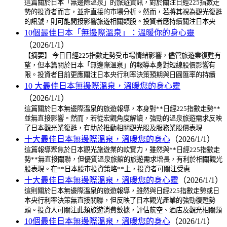
這篇關於日本「無邊際溫泉」的旅遊資訊，對於關注日經225指數走
勢的投資者而言，並非直接的市場分析。然而，若將其視為觀光復甦
的訊號，則可能間接影響旅遊相關類股。投資者應持續關注日本央
10個最佳日本「無邊際溫泉」：溫暖你的身心靈
（2026/1/1）
【摘要】 今日日經225指數走勢受市場情緒影響，儘管旅遊業復甦有
望，但本篇關於日本「無邊際溫泉」的報導本身對短線股價影響有
限。投資者目前更應關注日本央行利率決策預期與日圓匯率的持續
10 大最佳日本無邊際溫泉，溫暖您的身心靈
（2026/1/1）
這篇關於日本無邊際溫泉的旅遊報導，本身對**日經225指數走勢**
並無直接影響。然而，若從宏觀角度解讀，強勁的溫泉旅遊需求反映
了日本觀光業復甦，有助於推動相關觀光股及服務業股價表現
十大最佳日本無邊際溫泉，溫暖您的身心
（2026/1/1）
這篇報導聚焦於日本觀光旅遊業的軟實力，雖然與**日經225指數走
勢**無直接關聯，但優質溫泉旅館的旅遊需求增長，有利於相關觀光
股表現。在**日本股市投資策略**上，投資者可關注受惠
十大最佳日本無邊際溫泉，溫暖您的身心靈
（2026/1/1）
這則關於日本無邊際溫泉的旅遊報導，雖然與日經225指數走勢或日
本央行利率決策無直接關聯，但反映了日本觀光產業的強勁復甦勢
頭。投資人可關注此類旅遊消費數據，評估航空、酒店及觀光相關類
10個最佳日本無邊際溫泉，溫暖您的身心
（2026/1/1）