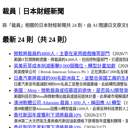
裁員｜日本財經新聞
與「裁員」相關的日本財經新聞共 24 則，由 AI 閱讀日文
最新 24 則（共 24 則）
微軟將裁員約4800人，主要在家用遊戲機等部門
（2026/7
美國IT巨頭微軟透露，將裁員約4,800人，包括控制臺部門。它還
英美菸草成本削減衝擊9,000個職位，轉型計畫加劇
（2026
英美煙草公司（ British American Tobacco Plc ）正在將
日產汽車將裁減約900名歐洲員工，並整合英國工廠的生
日產汽車宣布裁減歐洲約900名員工並整合英國產線，此結構性調整
美國：Meta、微軟裁員或招募提前退休，是否與AI開發
美國科技巨頭Meta與微軟傳出裁員或提前退休計畫，此舉被市場解讀
澳洲軟體公司 Atlassian 裁員 1,600 人，稱因應 AI 轉型
（2
澳洲軟體巨頭Atlassian因應AI轉型裁員1,600人，此舉反映
桑托斯因年度獲利下滑將裁員10%
（2026/2/17）
澳洲第二大天然氣生產商桑托斯因油氣價格下跌導致年度獲利驟降，宣
桑托斯因年度利潤下滑將裁員10%
（2026/2/17）