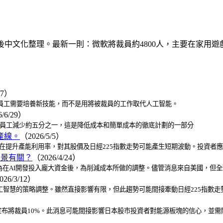
原文後中文化整理。最新一則：微軟將裁員約4800人，主要在家用
/7）
提到員工需要培養新技能，而不是用將被裁員的工作取代人工智能。
/6/29）
其47,000名全球員工減少約五分之一，這是降低成本和簡單成本的徹底計劃的一部分
產線。
（2026/5/5）
旨在提升產能利用率，對其股價及日經225指數走勢可能產生短期波動。投資者
背景有關？
（2026/4/24）
為在AI開發投入龐大資金後，為削減成本所做的調整。儘管消息來自美國，但全
026/3/12）
科技業對人工智慧的策略調整。雖然直接影響有限，但此趨勢可能間接牽動日經225指
布將裁員10%。此消息可能間接影響日本股市投資者對能源板塊的信心，並需關