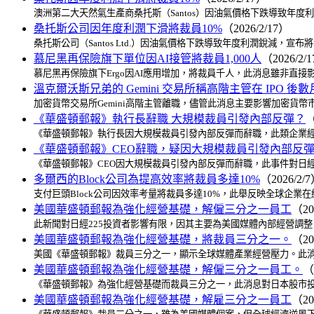
澳洲第二大天然氣生產商桑托斯（Santos）因油氣價格下跌導致年
桑托斯公司因年度利潤下滑將裁員10%
（2026/2/17）
桑托斯公司（Santos Ltd.）因油氣價格下跌導致年度利潤銳減，
慕尼黑再保險旗下單位因AI接管將裁員1,000人
（2026/2/
慕尼黑再保險旗下Ergo因AI應用增加，將裁員千人，此消息雖非直
溫克爾沃斯兄弟的 Gemini 交易所稱高階主管在 IPO 後
加密貨幣交易所Gemini高階主管離職，儘管此消息主要影響加密貨
《華盛頓郵報》執行長辭職 大規模裁員引發內部反彈？
（
《華盛頓郵報》執行長因大規模裁員引發內部反彈而辭職，此類企業經
《華盛頓郵報》CEO辭職，疑因大規模裁員引發內部反
《華盛頓郵報》CEO因大規模裁員引發內部反彈而辭職，此事件對日
多爾西的Block公司為提高效率將裁員多達10%
（2026/2/
支付巨頭Block公司因效率考量將裁員多達10%，此舉反映全球企
美國華盛頓郵報為強化經營基礎，解僱三分之一員工
（20
此新聞對日經225投資者影響有限，因其主要為美國媒體內部經營調
美國華盛頓郵報為強化經營基礎，將裁員三分之一。
（20
美國《華盛頓郵報》裁員三分之一，顯示全球媒體產業經營壓力。此消
美國華盛頓郵報為強化經營基礎，解僱三分之一員工。
（
《華盛頓郵報》為強化經營基礎而裁員三分之一，此消息對日本股市投
美國華盛頓郵報為強化經營基礎，解雇三分之一員工
（20