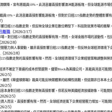
度利潤驟降，宣布將裁員10%。此消息雖直接影響澳洲能源板塊，但全球能源市場
宣布將裁員10%。此消息雖直接影響能源板塊，但對於日經225指數走勢的整體影
17）
接影響日經225指數走勢，但反映全球企業在數位轉型下，科技對就業市場的衝
數月離職
（2026/2/17）
幣市場，對日經225指數走勢的直接衝擊有限。然而，全球金融市場的波動性，
2026/2/8）
營壓力與人事變動，雖非直接影響日經225指數走勢，但反映全球經濟環境下
彈
（2026/2/8）
經225指數走勢的直接影響有限。然而，全球經濟環境下企業經營策略調整與勞
7）
業在經濟不確定下普遍的成本控管趨勢。儘管Block為美國公司，其裁員消息可
26/2/5）
整。雖然《華盛頓郵報》裁員可能反映媒體業的結構性挑戰，但這類非日本本土企
26/2/5）
息本身對日經225指數走勢無直接影響，但若反映美國經濟放緩跡象，可能間
2026/2/5）
資人而言，直接影響有限。然而，全球經濟逆風下企業經營壓力增加，可能間接
26/2/5）