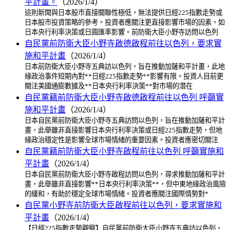
平計畫。
（2026/1/4）
這則新聞與日本股市直接關聯性極低，無法提供日經225指數走勢或
日本股市投資策略的參考。投資者應關注更直接影響市場的因素，如
日本央行利率決策或日圓匯率影響。前防衛大臣小野寺訪問以色列
自民黨前防衛大臣小野寺啟德啟程前往以色列，要求實
施和平計畫
（2026/1/4）
日本前防衛大臣小野寺五典訪以色列，旨在推動加薩和平計畫，此地
緣政治事件短期內對**日經225指數走勢**影響有限。投資人目前更
關注美國通膨數據及**日本央行利率決策**對市場的潛在
自民黨籍前防衛大臣小野寺啟德啟程前往以色列 呼籲實
施和平計畫
（2026/1/4）
日本自民黨前防衛大臣小野寺五典訪問以色列，旨在推動加薩和平計
畫，此舉雖非直接影響日本央行利率決策或日經225指數走勢，但地
緣政治穩定性是影響全球市場情緒的重要因素。投資者應密切關注
自民黨籍前防衛大臣小野寺啟程前往以色列 呼籲實施和
平計畫
（2026/1/4）
日本自民黨前防衛大臣小野寺啟程訪問以色列，尋求推動加薩和平計
畫，此舉雖非直接影響**日本央行利率決策**，但中東地緣政治風險
的緩和，有助於穩定全球市場情緒。投資者應關注國際情勢對*
自民黨小野寺前防衛大臣啟程前往以色列，要求實施和
平計畫
（2026/1/4）
【日經225指數走勢觀察】自民黨前防衛大臣小野寺五典訪以色列，