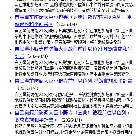
旨在推動加薩和平計畫的穩健實施。儘管此事件對日本股市的直接影
響有限，但中東地緣政治風險的緩和，有助於穩定全球市場情緒，
自民黨前防衛大臣小野寺（五典）啟程前往以色列，呼
籲實施和平計畫。
（2026/1/4）
自民黨前防衛大臣小野寺五典訪以色列，旨在推動加薩和平計畫，此
舉對中東地緣政治風險的緩解具正面意義。雖然短期內對**日經225
指數走勢**影響有限，但若和平進程順利，將有助於穩定全球
自民黨小野寺前防衛大臣啟程前往以色列 呼籲實施和平
計畫
（2026/1/4）
自民黨前防衛大臣小野寺五典訪以色列，旨在推動加薩和平計畫，此
地緣政治動態對日本股市投資策略影響間接。儘管短期內與日經225
指數走勢或日本央行利率決策無直接關聯，但中東穩定性是影響全
自民黨前防衛大臣小野寺前往以色列 呼籲實施和平計畫
（2026/1/4）
自民黨前防衛大臣小野寺訪以色列，呼籲穩健實施加薩和平計畫，此
地緣政治動態可能間接影響全球避險情緒。雖然直接衝擊有限，但投
資者仍需關注中東局勢對原油價格及日圓匯率影響，這將是評估明日
自民黨籍前防衛大臣小野寺（五典）啟程前往以色列，
要求實施和平計畫。
（2026/1/4）
雖然自民黨前防衛大臣小野寺訪以色列要求實施加薩和平計畫，但此
地緣政治事件對**日經225指數走勢**的直接影響有限。投資者目前