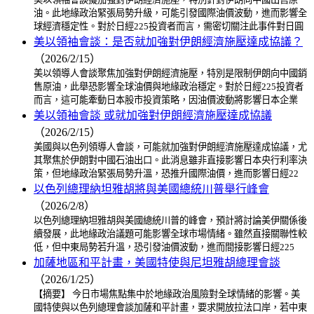
油。此地緣政治緊張局勢升級，可能引發國際油價波動，進而影響全
球經濟穩定性。對於日經225投資者而言，需密切關注此事件對日圓
美以領袖會談：是否就加強對伊朗經濟施壓達成協議？
（2026/2/15）
美以領導人會談聚焦加強對伊朗經濟施壓，特別是限制伊朗向中國銷
售原油，此舉恐影響全球油價與地緣政治穩定。對於日經225投資者
而言，這可能牽動日本股市投資策略，因油價波動將影響日本企業
美以領袖會談 或就加強對伊朗經濟施壓達成協議
（2026/2/15）
美國與以色列領導人會談，可能就加強對伊朗經濟施壓達成協議，尤
其聚焦於伊朗對中國石油出口。此消息雖非直接影響日本央行利率決
策，但地緣政治緊張局勢升溫，恐推升國際油價，進而影響日經22
以色列總理納坦雅胡將與美國總統川普舉行峰會
（2026/2/8）
以色列總理納坦雅胡與美國總統川普的峰會，預計將討論美伊關係後
續發展，此地緣政治議題可能影響全球市場情緒。雖然直接關聯性較
低，但中東局勢若升溫，恐引發油價波動，進而間接影響日經225
加薩地區和平計畫，美國特使與尼坦雅胡總理會談
（2026/1/25）
【摘要】 今日市場焦點集中於地緣政治風險對全球情緒的影響。美
國特使與以色列總理會談加薩和平計畫，要求開放拉法口岸，若中東