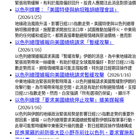
緊張局勢緩解，有利於風險偏好回升。投資人應關注此消息對原油價
以色列媒體：「美國特使與納坦雅胡總理會談」
（2026/1/25）
地緣政治風險升溫，影響日經225指數走勢。美國特使與以色列總理
納坦雅胡會談，施壓要求開放拉法口岸，試圖推動加薩停火。中東局
勢的任何緩和或惡化，都將直接牽動避險情緒與原油價格，進而影
以色列總理據報向美國總統請求「暫緩攻擊」
（2026/1/16）
以色列總理據報請求美國「暫緩攻擊」伊朗的消息，為中東地緣政治
緊張局勢帶來一絲緩衝，有助於穩定全球風險偏好。對於日經225指
數走勢而言，避險情緒降溫可能支撐股價，特別是日經期貨操作建
以色列總理據報向美國總統請求暫緩攻擊
（2026/1/16）
中東地緣政治緊張局勢暫時降溫，以色列據報請求美國暫緩對伊朗的
攻擊行動，為市場帶來喘息空間。此消息有助於抑制避險情緒，支撐
日經225指數走勢。然而，白宮強調「所有選項仍保留」，顯示不
以色列總理「要求美國總統停止攻擊」據美媒報導
（2026/1/16）
以色列與伊朗的地緣政治緊張局勢是影響日經225指數走勢的重要外
部因素。據報，以色列總理要求美國總統暫緩對伊朗採取軍事行動，
此舉可能暫時緩解中東衝突升級的擔憂，對日經期貨操作情緒構成
民進黨籍的前防衛大臣小野寺前往以色列，要求實施和