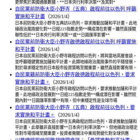
更聚焦於美國通脹數據、**日本央行利率決策**及其對*
自民黨前防衛大臣小野寺（五典）啟程前往以色列 呼籲
實施和平計畫
（2026/1/4）
日本前防衛大臣小野寺五典訪以色列，尋求推動加薩和平計畫，此地
緣政治風險變化對**日經225指數走勢**構成潛在影響。雖然直接關
聯性低於**日本央行利率決策**或**日圓匯率影響**
自民黨前防衛大臣小野寺啟德啟程前往以色列 呼籲實施
和平計畫
（2026/1/4）
日本自民黨前防衛大臣小野寺啟程訪問以色列，將與當地高層會談，
並呼籲穩健實施加薩和平計畫。此類地緣政治風險事件的平穩發展，
對於尋求穩定性的日本股市投資策略至關重要。雖然直接影響有限，
自民黨籍前防衛大臣小野寺啟德啟程前往以色列，要求
實施和平計畫。
（2026/1/4）
日本自民黨前防衛大臣小野寺啟程訪問以色列，要求推動加薩和平計
畫，此地緣政治發展對**日經225指數走勢**構成潛在影響。雖然短
期內對**日圓匯率影響**有限，但中東穩定性是全球市場
自民黨前防衛大臣小野寺（五典）啟程前往以色列，要
求實施和平計畫。
（2026/1/4）
日本自民黨前防衛大臣小野寺五典啟程訪問以色列，尋求推動加薩和
平計畫，此舉雖非直接影響**日本央行利率決策**，但地緣政治穩定
性對市場情緒至關重要。投資者需關注中東局勢變化對全球供應