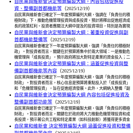
自民黨與維新會決定預算編製大綱，內容包括促進投
資、整備副首都機能等
（2025/12/19）
自民黨與維新會已確定下一年度預算編列大綱，強調在「負責任的積
極財政」下，推動危機管理投資與成長投資，預計將釋出促進經濟成
長的政策紅利。投資者應關注大綱中提及的投資項目，特別是為實現
自民黨與維新會決定預算編製大綱：著重投資促進與副
首都機能整備等
（2025/12/19）
自民黨與維新會確定下一年度預算編製大綱，強調「負責任的積極財
政」。對投資者而言，關鍵在於預算將集中於兩大領域：一是推動危
機管理與「成長投資」，預示政府將加大對特定產業的資金投入；二
自民黨與維新會決定預算編製大綱：涵蓋促進投資與整
備副首都機能等內容
（2025/12/19）
自民黨與維新會已確定下一年度預算編製大綱，強調「負責任的積極
財政」。對投資者而言，核心信息是預算將重點投入於「成長投資」
和「危機管理投資」，旨在促進經濟發展。此外，大綱納入整備「副
自民黨與維新會決定預算編製大綱 內容包括促進投資及
整備副首都功能等
（2025/12/19）
自民黨與維新會已確定下一年度預算編製大綱，強調「負責任的積極
財政」。對投資者而言，關鍵在於政府將大力推動危機管理投資和成
長投資，預示著公共工程和特定產業（如科技創新）將獲得更多資金
自民黨和維新會 決定預算編製大綱 涵蓋促進投資和整備