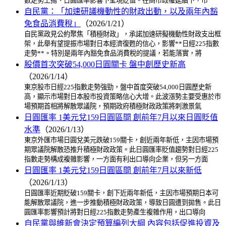
數走勢上揚、日圓匯率影響下呈現貶值。在高市政權延續下，市
自民黨：「加速研議機動性的財政出動，以及兩年內豁
免食品消費稅」
（2026/1/21）
自民黨政見公約聚焦「積極財政」，承諾加速研擬機動性財政支出框
架，此舉有望提振市場對日本經濟復甦的信心，影響**日經225指數
走勢**。特別是兩年內豁免食品消費稅的提議，若能落實，將
股價首次突破54,000日圓關卡 盤中創歷史新高
（2026/1/14）
東京股市日經225指數走勢強勁，盤中首度突破54,000日圓歷史新
高，顯示市場對日本股市投資策略信心大增。此波漲勢主要受惠於市
場預期首相將解散眾議院，預期政府積極財政政策將刺激景氣
日圓匯率 1美元兌159日圓區間 創前年7月以來日圓貶值
水準
（2026/1/13）
東京外匯市場日圓兌美元跌破159關卡，創近兩年新低，主因市場預
期眾議院解散恐推升積極財政政策。此日圓匯率貶值趨勢對日經225
指數走勢構成複雜影響，一方面有利出口導向企業，但另一方面
日圓匯率 1美元兌159日圓區間 創前年7月以來新低
（2026/1/13）
日圓匯率近期貶破159關卡，創下近兩年新低，主因市場預期日本可
能解散眾議院，進一步推動積極財政政策，導致日圓遭到拋售。此日
圓匯率影響預計將對日經225指數走勢產生複雜作用，出口導向
自民黨與維新會決定預算編列大綱 內容包括促進投資及