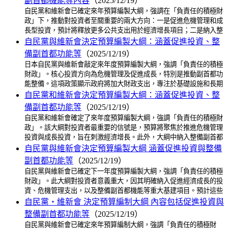
副首都機能等內容
（2025/12/19）
自民黨和維新會已確定來年預算編製大綱，強調在「負責任的積極財
政」下，推動對投資者至關重要的兩大方向：一是促進危機管理和成
長型投資，預計將釋放更多公共支出用於經濟增長項目；二是納入整
自民黨與維新會決定預算編製大綱：涵蓋促進投資、整
備副首都功能等
（2025/12/19）
日本自民黨與維新會敲定來年度預算編製大綱，強調「負責任的積極
財政」。核心投資方向為危機管理及促進成長，特別是推動副首都功
能整備。這項政策顯示政府將加大財政支出，專注於基礎設施和長期
自民黨和維新會決定預算編製大綱：涵蓋促進投資、整
備副首都功能等
（2025/12/19）
自民黨和維新會確定了來年度預算編製大綱，強調「負責任的積極財
政」。該大綱對投資者最重要的信號是，預算將聚焦於推進危機管理
投資與成長投資，旨在刺激經濟增長。此外，大綱中納入整備副首都
自民黨與維新會決定預算編製大綱 涵蓋促進投資與整備
副首都功能等
（2025/12/19）
自民黨與維新會已確定下一年度預算編製大綱，強調「負責任的積極
財政」。此大綱對投資者意義重大，因其明確納入促進經濟成長的投
資、危機管理支出，以及整備副首都機能等重大基建項目。預計這些
自民黨・維新會 決定預算編制大綱 內容包括促進投資與
整備副首都功能等
（2025/12/19）
自民黨與維新會已確定來年預算編制大綱，強調「負責任的積極財