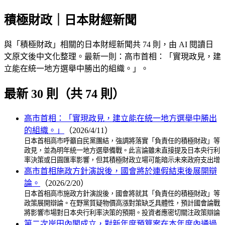
積極財政｜日本財經新聞
與「積極財政」相關的日本財經新聞共 74 則，由 AI 閱讀日
文原文後中文化整理。最新一則：高市首相：「實現政見，建
立能在統一地方選舉中勝出的組織。」。
最新 30 則（共 74 則）
高市首相：「實現政見，建立能在統一地方選舉中勝出
的組織。」
（2026/4/11）
日本首相高市呼籲自民黨團結，強調將落實「負責任的積極財政」等
政見，並為明年統一地方選舉備戰。此言論雖未直接提及日本央行利
率決策或日圓匯率影響，但其積極財政立場可能暗示未來政府支出增
高市首相施政方針演說後，國會將於連假結束後展開辯
論。
（2026/2/20）
日本首相高市施政方針演說後，國會將就其「負責任的積極財政」等
政策展開辯論。在野黨質疑物價高漲對策缺乏具體性，預計國會論戰
將影響市場對日本央行利率決策的預期。投資者應密切關注政策辯論
第二次岸田內閣成立，對新年度預算案在本年度內通過