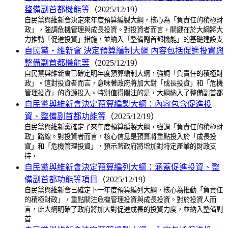
整備副首都機能等
（2025/12/19）
自民黨與維新會決定來年度預算編製大綱，核心為「負責任的積極財
政」，強調危機管理與成長投資。對投資者而言，關鍵在於大綱將大
力推動「促進投資」措施，並納入「整備副首都機能」的基礎建設支
自民黨・維新會 決定預算編制大綱 內容包括促進投資與
整備副首都機能等
（2025/12/19）
自民黨與維新會已確定明年度預算編制大綱，強調「負責任的積極財
政」。這對投資者而言，意味著政府將加大對「成長投資」和「危機
管理投資」的資源投入。特別值得關注的是，大綱納入了整備副首都
自民黨與維新會決定預算編製大綱：內容包含促進投
資、整備副首都功能等
（2025/12/19）
自民黨與維新黨確定了來年度預算編製大綱，強調「負責任的積極財
政」路線。對投資者而言，核心信息是預算將重點投入於「成長投
資」和「危機管理投資」，預示著政府將增加對特定產業的財政支
持，
自民黨與維新會決定預算編列大綱：涵蓋促進投資、整
備副首都功能等項目
（2025/12/19）
自民黨與維新會已確定下一年度預算編列大綱，核心為推動「負責任
的積極財政」，重點關注危機管理投資與成長投資。對於投資人而
言，此大綱明確了政府將加大對促進成長的投資力度，並納入整備副
首