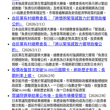
日本執政黨自民黨在眾議院選舉大勝後，總務會長有村表示將以緊迫
感推動「負責任的積極財政」及修憲等政見。此結果預期將為日經
225指數走勢帶來穩定性，市場普遍解讀為安倍經濟學政策的延續。
自民黨有村總務會長：「將懷抱緊張感致力於實現政權
公約」
（2026/2/11）
日本自民黨在眾議院選舉大勝後，有村總務會長強調將以「緊張感」
推動「負責任的積極財政」及修憲等政權公約。此表態暗示政府可能
維持擴張性財政政策，對日經225指數走勢具潛在支撐。投資者應
自民黨有村總務會長：「將以緊張感致力實現政權公
約」
（2026/2/11）
自民黨在眾議院選舉大勝後，總務會長有村強調將致力實現「負責任
的積極財政」等政權公約。此表態為日本股市投資者帶來政策穩定性
預期，可能支撐日經225指數走勢。市場將密切關注其對日本央行
股價收盤首次突破56,000日圓關卡，刷新歷史新高；長
期利率上揚。
（2026/2/9）
東京股市週一受惠於眾議院選舉結果，市場預期新政權將推動積極財
政政策，激勵買盤全面湧入。**日經225指數走勢**強勁，收盤首度
突破56,000點，刷新歷史新高，為**日本股市投資策
眾議院選舉結果公布後，金融市場備受關注
（2026/2/8）
日本眾議院選舉結果揭曉後，本週金融市場動向成為日經225投資者
關注焦點。選前市場已反映對積極財政政策的預期，推動日經225指