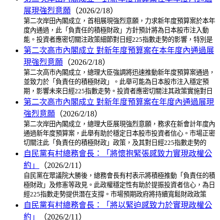
展現強烈意願
（2026/2/18）
第二次岸田內閣成立，首相展現強烈意願，力求新年度預算案於本年
度內通過，此「負責任的積極財政」方針預計將為日本股市注入動
能。投資者應密切關注政策細節對日經225指數走勢的影響，特別是
第二次高市內閣成立 對新年度預算案在本年度內通過展
現強烈意願
（2026/2/18）
第二次高市內閣成立，總理大臣強調將迅速推動新年度預算案通過，
並致力於「負責任的積極財政」。此舉可能為日本股市注入穩定預
期，影響未來日經225指數走勢。投資者應密切關注其政策實施對日
第二次高市內閣成立 對新年度預算案在年度內通過展現
強烈意願
（2026/2/18）
第二次岸田內閣成立，總理大臣展現強烈意願，務求在新會計年度內
通過新年度預算案，此舉有助於穩定日本股市投資者信心。市場正密
切關注此「負責任的積極財政」政策，及其對日經225指數走勢的
自民黨有村總務會長：「將懷抱緊張感致力實現政權公
約」
（2026/2/11）
自民黨在眾議院大勝後，總務會長有村表示將積極推動「負責任的積
極財政」及修憲等政見。此政權穩定性有助於提振投資者信心，為日
經225指數走勢提供潛在支撐。市場預期政府將持續寬鬆財政政策
自民黨有村總務會長：「將以緊迫感致力於實現政權公
約」
（2026/2/11）