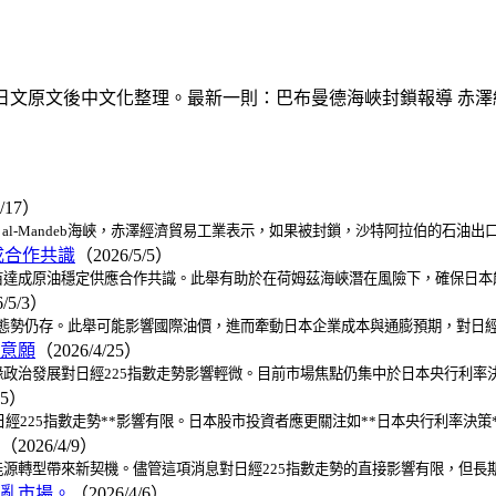
 閱讀日文原文後中文化整理。最新一則：巴布曼德海峽封鎖報導 赤
7/17）
al-Mandeb海峽，赤澤經濟貿易工業表示，如果被封鎖，沙特阿拉伯的石油
成合作共識
（2026/5/5）
達成原油穩定供應合作共識。此舉有助於在荷姆茲海峽潛在風險下，確保日本能
/5/3）
合作態勢仍存。此舉可能影響國際油價，進而牽動日本企業成本與通膨預期，對日經
意願
（2026/4/25）
政治發展對日經225指數走勢影響輕微。目前市場焦點仍集中於日本央行利率
15）
經225指數走勢**影響有限。日本股市投資者應更關注如**日本央行利率決策*
（2026/4/9）
源轉型帶來新契機。儘管這項消息對日經225指數走勢的直接影響有限，但長
亂市場。
（2026/4/6）