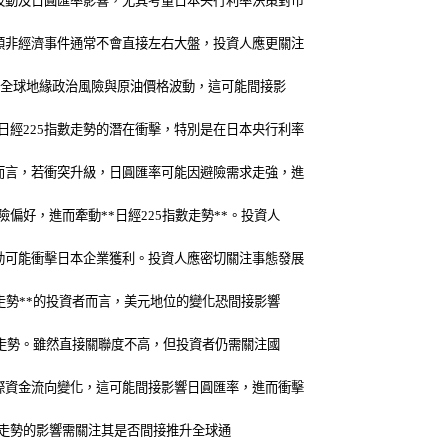
波動及日圓匯率影響，尤其考量日本央行利率決策對市
類非經濟事件通常不會直接左右大盤，投資人應更關注
注全球地緣政治風險與原油價格波動，這可能間接影
經225指數走勢的潛在衝擊，特別是在日本央行利率
而言，若衝突升級，日圓匯率可能因避險需求走強，進
好，進而牽動**日經225指數走勢**。投資人
動可能衝擊日本企業獲利。投資人應密切關注事態發展
走勢**的投資者而言，美元地位的變化恐間接影響
數走勢。雖然直接關聯度不高，但投資者仍需關注國
際資金流向變化，這可能間接影響日圓匯率，進而衝擊
指數走勢的影響需關注其是否間接推升全球通