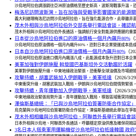
沙烏地阿拉伯調漲銷往亞洲原油價格至歷史新高，波斯灣戰事升溫，恐
梅洛尼訪問波斯灣，旨在加強與受戰爭影響國家的能源關
義大利總理梅洛尼訪問沙烏地阿拉伯，旨在強化能源合作，此舉雖非直
茂木外相與沙烏地阿拉伯外交部長舉行電話會談，確認航
茂木外相與沙烏地阿拉伯外長通話，強調航行安全對能源供應鏈的重要
日本從沙烏地阿拉伯進口的原油價格一個月內飆升80%
（2
沙烏地阿拉伯原油價格一個月內飆升80%，恐對日本企業營運成本造
日本自沙烏地阿拉伯進口原油價格一個月內飆升80%
（20
沙烏地阿拉伯原油進口價月內飆漲八成，此能源成本急升恐對日本企業
美軍加強對伊朗施壓 斡旋國巴基斯坦外交活動趨於活躍
（
美軍對伊朗施壓升級，中東地緣政治緊張，恐衝擊全球油價及市場避險
攻擊持續，胡塞武裝加入伊朗戰爭，美軍抵達
（2026/3/2
中東衝突升級，胡塞武裝加入戰局，伊朗與沙烏地阿拉伯間情勢緊張，
攻擊持續，青年運動加入伊朗戰爭，美軍抵達
（2026/3/2
中東地緣政治緊張局勢升溫，青年運動加入戰局，導致區域衝突持續加
澤倫斯基總統：「已與沙烏地阿拉伯簽署防衛合作協定」
烏克蘭與沙烏地阿拉伯簽署防衛合作協定，澤倫斯基總統此舉旨在爭
茂木外相相繼與沙烏地阿拉伯、阿聯酋外長舉行電話會談
日本外相與沙烏地、阿聯酋外長通話，呼籲穩定原油供應及確保荷姆茲
3名日本人搭乘軍用運輸機從沙烏地阿拉伯抵達韓國 政府