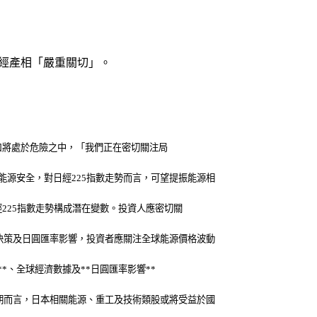
澤經產相「嚴重關切」。
出口將處於危險之中，「我們正在密切關注局
源安全，對日經225指數走勢而言，可望提振能源相
225指數走勢構成潛在變數。投資人應密切關
決策及日圓匯率影響，投資者應關注全球能源價格波動
*、全球經濟數據及**日圓匯率影響**
期而言，日本相關能源、重工及技術類股或將受益於國