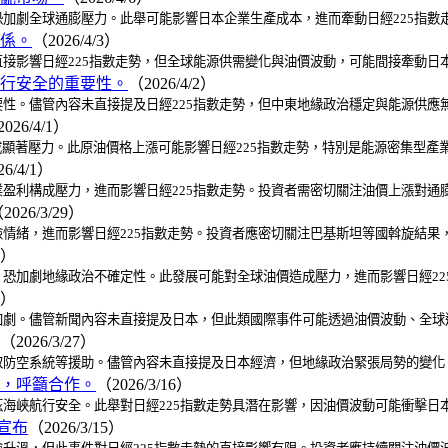
加劇全球通膨壓力。此舉可能影響日本企業生產成本，進而牽動日經225指數
係。
（2026/4/3）
接影響日經225指數走勢，但全球能源供需變化與油價波動，可能間接牽動日
行安全的重要性。
（2026/4/2）
性。儘管內容未直接提及日經225指數走勢，但中東地緣政治穩定與能源供應
026/4/1）
成顯著壓力。此原油價格上漲可能影響日經225指數走勢，特別是能源密集型產
26/4/1）
盈利構成壓力，進而影響日經225指數走勢。投資者需密切關注油價上漲對通
2026/3/29）
情緒，進而影響日經225指數走勢。投資者應密切關注巴基斯坦等國斡旋結果
9）
恐加劇地緣政治不確定性。此發展可能對全球油價造成壓力，進而影響日經22
9）
劇。儘管新聞內容未直接提及日本，但此類國際事件可能透過油價波動、全球避
（2026/3/27）
取防空系統等援助。儘管內容未直接提及日本經濟，但地緣政治緊張局勢的變化
，呼籲合作。
（2026/3/16）
海峽航行安全。此舉對日經225指數走勢具潛在影響，因油價波動可能衝擊日
宣布
（2026/3/15）