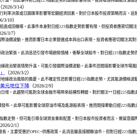
升溫，但此事件對日經225指數走勢的直接影響有限。投資者應持續關注油價
（2026/3/14）
央行利率決策或日圓匯率影響等宏觀經濟因素。對於日本股市投資策略而言，這
6/3/10）
已抵達成田機場。此事件本身對日經225指數走勢影響有限，但投資者應密切關
26/3/7）
際油價波動，進而影響日本企業營運成本與出口表現。投資者應密切關注其對日
政治緊張。此消息恐引發市場避險情緒，衝擊全球股市。對日經225指數走勢
緣政治緊張情勢升溫，可能引發國際油價波動。此事件恐間接影響全球市場風險偏
」
（2026/3/2）
地緣政治風險的擔憂。此不確定性恐影響日經225指數走勢，尤其能源價格波
美元地位下降
（2026/2/9）
日增，此趨勢可能對全球金融市場帶來結構性轉變。對於關注**日經225指數
）
陸續發布。此舉可能影響全球原油市場及能源股表現，進而間接牽動日經225指
5指數走勢，但可能引導全球資金重新配置。對日本股市投資者而言，需留意國
2026/2/1）
佳增長，主要受惠於OPEC+供應政策。此消息雖直接關聯油市，但對日經225