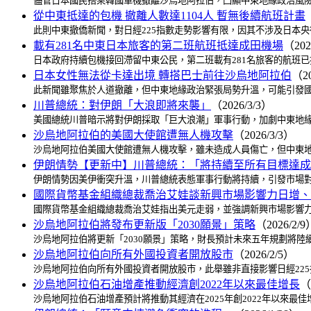
儘管日本國民搭乘韓國軍機撤離沙烏地阿拉伯，凸顯中東地緣政治風險
從中東抵達的包機 撤離人數達1104人 暫無後續航班計畫
此則中東撤僑新聞，對日經225指數走勢影響有限，因其不涉及日本
載有281名中東日本旅客的第二班航班抵達成田機場
（202
日本政府持續包機接回滯留中東公民，第二班載有281名旅客的航班
日本女性無法從卡達出境 轉搭巴士前往沙烏地阿拉伯
（20
此新聞雖聚焦於人道撤離，但中東地緣政治緊張局勢升溫，可能引發國
川普總統：對伊朗「大浪即將來襲」
（2026/3/3）
美國總統川普暗示將對伊朗採取「巨大浪潮」軍事行動，加劇中東地緣
沙烏地阿拉伯的美國大使館遭無人機攻擊
（2026/3/3）
沙烏地阿拉伯美國大使館遭無人機攻擊，雖未造成人員傷亡，但中東地
伊朗情勢【更新中】川普總統：「將持續至所有目標達成
伊朗情勢因美伊衝突升溫，川普總統表態軍事行動將持續，引發市場對
國際貨幣基金組織總裁喬治艾娃談新興市場影響力日增、
國際貨幣基金組織總裁喬治艾娃指出美元走弱，並強調新興市場影響力
沙烏地阿拉伯將發布更新版「2030願景」策略
（2026/2/9
沙烏地阿拉伯將更新「2030願景」策略，財長預計未來五年規劃將
沙烏地阿拉伯向所有外國投資者開放股市
（2026/2/5）
沙烏地阿拉伯向所有外國投資者開放股市，此舉雖非直接影響日經22
沙烏地阿拉伯石油增產推動經濟創2022年以來最佳增長
（
沙烏地阿拉伯石油增產預計將推動其經濟在2025年創2022年以來最