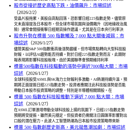
股市從接近歷史高點下跌，油價飆升：市場綜述
（2026/2/2）
受晶片股拖累，美股自高點回落，恐影響日經225指數走勢。儘管原
文未直接提及日本股市，但全球市場氛圍與油價飆升（因地緣政治風
險）通常會間接衝擊日經期貨操作建議，尤其是在日本央行利率決
股市升勢在標普 500 指數觸及 7,000 點大關後減弱：市
場綜述
（2026/1/27）
儘管美股S&P 500指數衝高後漲勢趨緩，但市場焦點轉向大型科技股
財報，以評估AI趨勢能否持續。對於日經225指數走勢而言，此類財
報表現將影響科技股板塊。由於美國聯準會預期維持利率
標普500指數在科技驅動的漲勢中逼近7000點大關：市場
綜述
（2026/1/27）
全球科技股受ASML與SK海力士財報利多激勵，AI熱潮持續升溫，預
期將正面提振日經225指數走勢。投資者應關注此科技股漲勢是否能
帶動日本股市投資策略的調整，特別是半導體相關類股。在
標普 500 指數在科技股推動下逼近 7,000 點大關：市場
綜述
（2026/1/27）
在ASML訂單激增帶動全球科技股上揚的氛圍下，日經225指數走勢
預期將受提振。雖然美元穩定，但投資者仍需關注日圓匯率影響對出
口股的潛在壓力。此波人工智慧熱潮為日本股市投資策略帶來新
標普 500 指數創歷史新高，美元拋售潮加劇：市場綜述