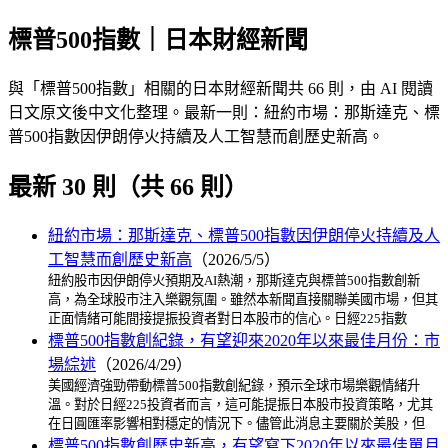
標普500指數｜日本財經新聞
與「標普500指數」相關的日本財經新聞共 66 則，由 AI 閱讀
日文原文後中文化整理。最新一則：紐約市場：那斯達克、標
普500指數因伊朗停火持續及人工智慧而創歷史新高。
最新 30 則（共 66 則）
紐約市場：那斯達克、標普500指數因伊朗停火持續及人
工智慧而創歷史新高
（2026/5/5）
紐約股市因伊朗停火預期及AI熱潮，那斯達克與標普500指數創新
高，為全球股市注入樂觀氛圍。雖然本新聞直接關聯美國市場，但其
正面情緒可能間接提振投資者對日本股市的信心。日經225指數
標普500指數創紀錄，有望迎來2020年以來最佳月份：市
場綜述
（2026/4/29）
美國經濟強勁帶動標普500指數創紀錄，預示全球市場樂觀情緒升
溫。對於日經225投資者而言，這可能提振日本股市投資策略，尤其
在日圓匯率影響相對穩定的情況下。儘管此消息主要關於美股，但
標普500指數創歷史新高，有望寫下2020年以來最佳單月