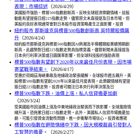
表現：市場綜述
（2026/4/29）
美國股市強勁，標普500指數創新高，反映全球經濟樂觀情緒。這股
動能有望提振日經225指數走勢，儘管原文未直接提及日本市場，但
美股的良好表現通常會對日本股市投資策略產生正面影響。投資
紐約股市 那斯達克與標普500指數創新高 英特爾股價飆
升
（2026/4/24）
紐約股市那斯達克與標普500指數因AI熱潮及半導體類股業績預期創
新高，此趨勢對日經225指數走勢具指標意義。儘管新聞未直接提及
日本央行利率決策或日圓匯率影響，但全球科技股的強勁表現
標普500指數有望創下2020年以來最佳月份表現，因市場
寄望戰爭結束。
（2026/4/17）
受惠於荷姆茲海峽重啟及地緣政治緊張緩解，全球股市週五飆升，美
股標普500指數有望創2020年以來最佳月度表現。此樂觀情緒有望提
振日經225指數走勢，投資者可關注日本央行利率決策及日
標普500指數下跌，油價上漲，私人信貸擔憂加劇
（2026/3/24）
受美國股市因油價上漲及中東地緣政治緊張而下跌影響，全球風險情
緒升溫，恐拖累日經225指數走勢。此外，美國私人信貸市場擔憂加
劇，可能引發資金流動性問題，進一步衝擊市場信心。投資者應密
標普500指數在避險情緒中下跌，因大規模裁員引發對人
工智慧的擔憂。
（2026/2/27）