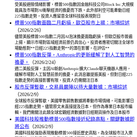
受美股避險情緒影響，標普500指數因金融科技公司Block Inc.大規模
裁員及市場對AI衝擊經濟的擔憂而下跌。此外部利空可能牽動日經
225指數走勢，投資人應留意全球科技股表現對日
標普500指數面臨二月虧損，歐亞股市上揚：市場綜述
（2026/2/26）
儘管美股標普500指數二月因AI泡沫擔憂面臨虧損，但歐亞股市普遍
上揚，顯示市場對區域經濟前景仍具信心。投資者應密切關注全球市
場動態對**日經225指數走勢**的潛在影響。在評估**
標普500指數反彈，Anthropic的更新緩解了對人工智慧的
擔憂。
（2026/2/24）
週二美股反彈，主因AI新創Anthropic擴大Claude聊天機器人應用，
緩解市場對人工智慧前景的擔憂。此消息雖提振美股，但對日經225
指數走勢的直接影響有限，投資人仍需關注日本
股市反彈暫歇，交易員嚴陣以待大量數據：市場綜述
（2026/2/9）
全球股市反彈暫歇，美國零售銷售數據將牽動市場情緒，可能影響日
經225指數走勢。儘管原文未直接提及日本，但作為專業日本股市編
輯，我們需關注此類全球宏觀經濟數據對日經期貨操作及日本股市
美國科技股推動標普500指數接近紀錄高點，關鍵數據即
將公布
（2026/2/9）
美國科技股強勁表現推動標普500接近歷史高點，為全球股市注入樂