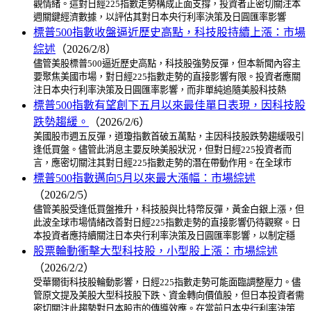
觀情緒。這對日經225指數走勢構成正面支撐，投資者正密切關注本
週關鍵經濟數據，以評估其對日本央行利率決策及日圓匯率影響
標普500指數收盤逼近歷史高點，科技股持續上漲：市場
綜述
（2026/2/8）
儘管美股標普500逼近歷史高點，科技股強勢反彈，但本新聞內容主
要聚焦美國市場，對日經225指數走勢的直接影響有限。投資者應關
注日本央行利率決策及日圓匯率影響，而非單純追隨美股科技熱
標普500指數有望創下五月以來最佳單日表現，因科技股
跌勢趨緩。
（2026/2/6）
美國股市週五反彈，道瓊指數首破五萬點，主因科技股跌勢趨緩吸引
逢低買盤。儘管此消息主要反映美股狀況，但對日經225投資者而
言，應密切關注其對日經225指數走勢的潛在帶動作用。在全球市
標普500指數邁向5月以來最大漲幅：市場綜述
（2026/2/5）
儘管美股受逢低買盤推升，科技股與比特幣反彈，黃金白銀上漲，但
此波全球市場情緒改善對日經225指數走勢的直接影響仍待觀察。日
本投資者應持續關注日本央行利率決策及日圓匯率影響，以制定穩
股票輪動衝擊大型科技股，小型股上漲：市場綜述
（2026/2/2）
受華爾街科技股輪動影響，日經225指數走勢可能面臨調整壓力。儘
管原文提及美股大型科技股下跌、資金轉向價值股，但日本投資者需
密切關注此趨勢對日本股市的傳導效應。在當前日本央行利率決策