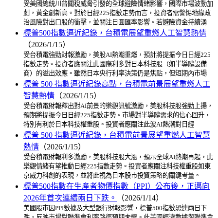
受美國總統川普關稅威脅引發的全球避險情緒影響，國際市場波動加
劇，黃金創新高。對於日經225指數走勢而言，投資者需警惕地緣政
治風險對出口股的衝擊，並關注日圓匯率影響。若避險資金持續湧
標普500指數逼近紀錄，台積電展望重燃人工智慧熱情
（2026/1/15）
受台積電強勁財報激勵，美股AI熱潮重燃，預計將提振今日日經225
指數走勢。投資者應關注此國際利多對日本科技股（如半導體設備
商）的溢出效應。雖然日本央行利率決策仍是焦點，但短期內市場
標普 500 指數逼近紀錄高點，台積電前景展望重燃人工
智慧熱情
（2026/1/15）
受台積電財報釋出對AI前景的樂觀訊號激勵，美股科技股強勁上揚，
預期將提振今日日經225指數走勢。市場對半導體需求的信心回升，
特別有利於日本科技權重股。投資者應關注此波AI熱潮對日經
標普 500 指數逼近紀錄，台積電前景展望重燃人工智慧
熱情
（2026/1/15）
受台積電財報利多激勵，美股科技股大漲，預示全球AI熱潮再起，此
樂觀情緒有望推動日經225指數走勢。投資者應關注科技權重股如東
京威力科創的表現，並將此視為日本股市投資策略的關鍵考量。
標普500指數在生產者物價指數（PPI）公布後，正邁向
2026年首次連續兩日下跌。
（2026/1/14）
美國股市因PPI數據及大型銀行財報影響，標普500指數恐連兩日下
跌，反映市場對聯準會利率路徑預期未變。此美國經濟數據與聯準會