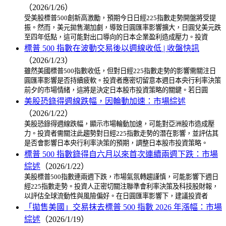
（2026/1/26）
受美股標普500創新高激勵，預期今日日經225指數走勢開盤將受提
振。然而，美元拋售潮加劇，導致日圓匯率影響擴大，日圓兌美元跌
至四年低點，這可能對出口導向的日本企業盈利造成壓力。投資
標普 500 指數在波動交易後以週線收低 | 收盤快訊
（2026/1/23）
雖然美國標普500指數收低，但對日經225指數走勢的影響需關注日
圓匯率影響是否持續疲軟。投資者應密切留意本週日本央行利率決策
前夕的市場情緒，這將是決定日本股市投資策略的關鍵。若日圓
美股恐錄得週線跌幅，因輪動加速：市場綜述
（2026/1/22）
美股恐錄得週線跌幅，顯示市場輪動加速，可能對亞洲股市造成壓
力。投資者需關注此趨勢對日經225指數走勢的潛在影響，並評估其
是否會影響日本央行利率決策的預期，調整日本股市投資策略。
標普 500 指數錄得自六月以來首次連續兩週下跌：市場
綜述
（2026/1/22）
美股標普500指數連兩週下跌，市場氣氛轉趨謹慎，可能影響下週日
經225指數走勢。投資人正密切關注聯準會利率決策及科技股財報，
以評估全球流動性與風險偏好。在日圓匯率影響下，建議投資者
「拋售美國」交易抹去標普 500 指數 2026 年漲幅：市場
綜述
（2026/1/19）