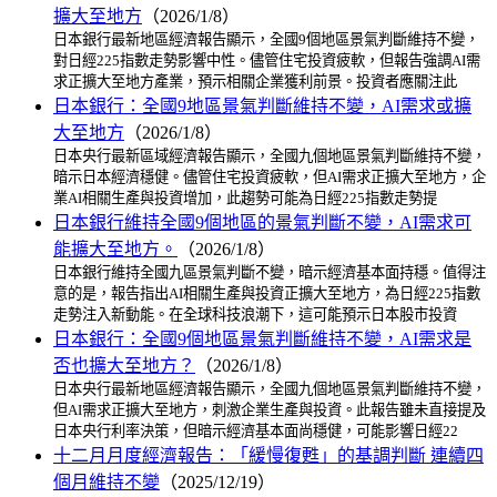
擴大至地方
（2026/1/8）
日本銀行最新地區經濟報告顯示，全國9個地區景氣判斷維持不變，
對日經225指數走勢影響中性。儘管住宅投資疲軟，但報告強調AI需
求正擴大至地方產業，預示相關企業獲利前景。投資者應關注此
日本銀行：全國9地區景氣判斷維持不變，AI需求或擴
大至地方
（2026/1/8）
日本央行最新區域經濟報告顯示，全國九個地區景氣判斷維持不變，
暗示日本經濟穩健。儘管住宅投資疲軟，但AI需求正擴大至地方，企
業AI相關生產與投資增加，此趨勢可能為日經225指數走勢提
日本銀行維持全國9個地區的景氣判斷不變，AI需求可
能擴大至地方。
（2026/1/8）
日本銀行維持全國九區景氣判斷不變，暗示經濟基本面持穩。值得注
意的是，報告指出AI相關生產與投資正擴大至地方，為日經225指數
走勢注入新動能。在全球科技浪潮下，這可能預示日本股市投資
日本銀行：全國9個地區景氣判斷維持不變，AI需求是
否也擴大至地方？
（2026/1/8）
日本央行最新地區經濟報告顯示，全國九個地區景氣判斷維持不變，
但AI需求正擴大至地方，刺激企業生產與投資。此報告雖未直接提及
日本央行利率決策，但暗示經濟基本面尚穩健，可能影響日經22
十二月月度經濟報告：「緩慢復甦」的基調判斷 連續四
個月維持不變
（2025/12/19）