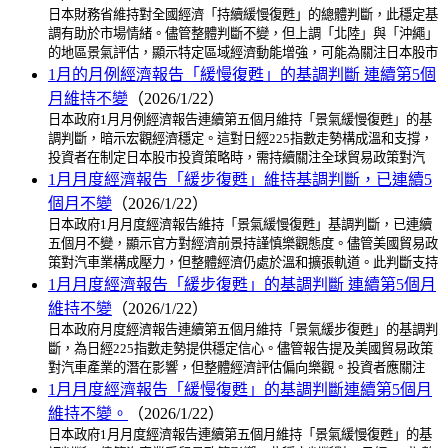
日本財務省維持對全國經濟「持續緩慢復甦」的總體判斷，此穩定基
調有助於市場情緒。儘管整體判斷不變，但上調「北陸」與「沖繩」
的地區景氣評估，顯示特定區域經濟動能增強，可能為關注日本股市
1月的月例經濟報告「緩慢復甦」的基調判斷 連續第5個
月維持不變
（2026/1/22）
日本政府1月月例經濟報告連續第五個月維持「景氣緩慢復甦」的基
調判斷，暗示宏觀經濟穩定。這對日經225指數走勢構成溫和支撐，
投資者在制定日本股市投資策略時，需持續關注全球貿易政策對汽
1月月度經濟報告「緩步復甦」維持基調判斷，已連續5
個月不變
（2026/1/22）
日本政府1月月度經濟報告維持「景氣緩慢復甦」基調判斷，已連續
五個月不變，顯示官方對經濟前景持謹慎樂觀態度。儘管美國貿易政
策對汽車業構成壓力，但整體經濟仍處於溫和擴張軌道。此判斷支持
1月月度經濟報告「緩步復甦」的基調判斷 連續第5個月
維持不變
（2026/1/22）
日本政府月度經濟報告連續第五個月維持「景氣緩步復甦」的基調判
斷，為日經225指數走勢提供穩定信心。儘管報告提及美國貿易政策
對汽車產業的潛在影響，但整體經濟評估偏向樂觀。投資者應關注
1月月度經濟報告「緩慢復甦」的基調判斷連續第5個月
維持不變。
（2026/1/22）
日本政府1月月度經濟報告連續第五個月維持「景氣緩慢復甦」的基