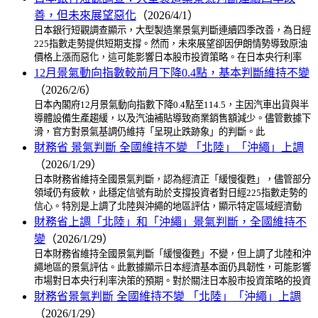
善，但未來展望惡化
（2026/4/1）
日本銀行短觀調查顯示，大型製造業景氣判斷連續四季改善，為日經
225指數走勢提供短期支撐。然而，未來展望卻因伊朗情勢導致原油
價格上漲而惡化，這可能影響日本股市投資策略。在日本央行利率
12月景氣動向指數較前月下降0.4點，基本判斷維持不變
（2026/2/6）
日本內閣府12月景氣動向指數下降0.4點至114.5，主因汽車出貨與半
導體設備生產趨緩，以及汽油補貼導致商業銷售額減少。儘管數據下
滑，官方對景氣基調仍維持「呈現止跌跡象」的判斷。此
財務省 景氣判斷 全國維持不變 「北陸」「沖繩」上調
（2026/1/29）
日本財務省維持全國景氣判斷，認為經濟正「緩慢復甦」，儘管部分
領域仍有疲軟，此穩定信號有助於支撐投資者對日經225指數走勢的
信心。特別是上調了北陸與沖繩的地區評估，顯示特定區域經濟動
財務省上調「北陸」和「沖繩」景氣判斷，全國維持不
變
（2026/1/29）
日本財務省維持全國景氣判斷「緩慢復甦」不變，但上調了北陸和沖
繩地區的景氣評估。此數據顯示日本經濟基本面仍具韌性，可能影響
市場對日本央行利率決策的預期。對於關注日本股市投資策略的投資
財務省景氣判斷 全國維持不變 「北陸」「沖繩」上調
（2026/1/29）