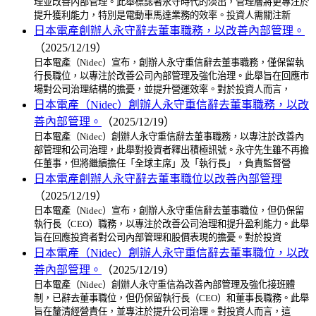
理並改善內部管理。此舉標誌著永守時代的淡出，管理層將更專注於
提升獲利能力，特別是電動車馬達業務的效率。投資人需關注新
日本電產創辦人永守辭去董事職務，以改善內部管理。
（2025/12/19）
日本電產（Nidec）宣布，創辦人永守重信辭去董事職務，僅保留執
行長職位，以專注於改善公司內部管理及強化治理。此舉旨在回應市
場對公司治理結構的擔憂，並提升營運效率。對於投資人而言，
日本電產（Nidec）創辦人永守重信辭去董事職務，以改
善內部管理。
（2025/12/19）
日本電產（Nidec）創辦人永守重信辭去董事職務，以專注於改善內
部管理和公司治理，此舉對投資者釋出積極訊號。永守先生雖不再擔
任董事，但將繼續擔任「全球主席」及「執行長」，負責監督營
日本電產創辦人永守辭去董事職位以改善內部管理
（2025/12/19）
日本電產（Nidec）宣布，創辦人永守重信辭去董事職位，但仍保留
執行長（CEO）職務，以專注於改善公司治理和提升盈利能力。此舉
旨在回應投資者對公司內部管理和股價表現的擔憂。對於投資
日本電產（Nidec）創辦人永守重信辭去董事職位，以改
善內部管理。
（2025/12/19）
日本電產（Nidec）創辦人永守重信為改善內部管理及強化接班體
制，已辭去董事職位，但仍保留執行長（CEO）和董事長職務。此舉
旨在釐清經營責任，並專注於提升公司治理。對投資人而言，這