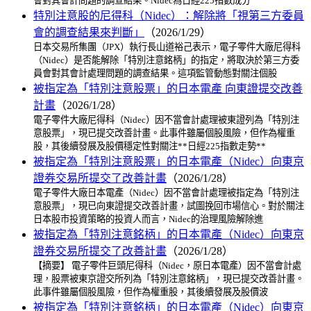
會對其會計問題的調查結果。Nidec為日經225指數成分
特別注意股的尼得科（Nidec）：解除將「視第三方委員
會的調查結果來判斷」
（2026/1/29）
日本交易所集團（JPX）執行長山道裕己表示，電子零件大廠尼得科
（Nidec）是否能解除「特別注意銘柄」的指定，將取決於第三方委
員會對其會計處理問題的調查結果。這項監管動態對關注個股
被指定為「特別注意股票」的日本電產 向東證提交改善
計畫
（2026/1/28）
電子零件大廠尼得科（Nidec）因不當會計處理被東證列為「特別注
意股票」，現已提交改善計畫。此事件雖屬個股風險，但作為權重
股，其後續發展及股價穩定性對關注**日經225指數走勢**
被指定為「特別注意股票」的日本電產（Nidec）向東京
證券交易所提交了改善計畫
（2026/1/28）
電子零件大廠日本電產（Nidec）因不當會計處理被指定為「特別注
意股票」，現已向東證提交改善計畫，試圖挽回市場信心。對於關注
日本股市投資策略的投資人而言，Nidec的治理風險解除進
被指定為「特別注意銘柄」的日本電產（Nidec）向東京
證券交易所提交了改善計畫
（2026/1/28）
【摘要】 電子零件巨頭尼得科（Nidec，原日本電產）因不當會計處
理，股票被東京證交所列為「特別注意銘柄」，現已提交改善計畫。
此事件雖屬個股風險，但作為權重股，其後續發展及股價波
被指定為「特別注意銘柄」的日本電產（Nidec）向東京