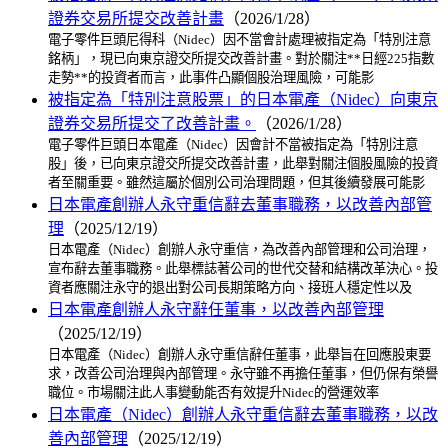
證券交易所提交改善計畫
（2026/1/28）
電子零件巨頭尼得科（Nidec）因不當會計處理被指定為「特別注意
銘柄」，現已向東京證交所提交改善計畫。對於關注**日經225指數
走勢**的投資者而言，此事件凸顯個股治理風險，可能影
被指定為「特別注意股票」的日本電產（Nidec）向東京
證券交易所提交了改善計畫。
（2026/1/28）
電子零件巨頭日本電產（Nidec）因會計不當被指定為「特別注意
股」後，已向東京證交所提交改善計畫，此舉對關注個股風險的投資
者至關重要。雖然這屬於個別公司治理問題，但其後續發展可能影
日本電產創辦人永守重信辭去董事職務，以改善內部管
理
（2025/12/19）
日本電產（Nidec）創辦人永守重信，為改善內部管理和公司治理，
宣布辭去董事職務。此舉標誌著公司的世代交替和結構改革決心。投
資者應關注永守的退出對公司長期策略方向、接班人穩定性以及
日本電產創辦人永守辭任董事，以改善內部管理
（2025/12/19）
日本電產（Nidec）創辦人永守重信辭任董事，此舉旨在回應股東要
求，改善公司治理與內部管理。永守雖不再擔任董事，但仍保有榮譽
職位。市場關注此人事變動能否有效提升Nidec的營運效率
日本電產（Nidec）創辦人永守重信辭去董事職務，以改
善內部管理
（2025/12/19）