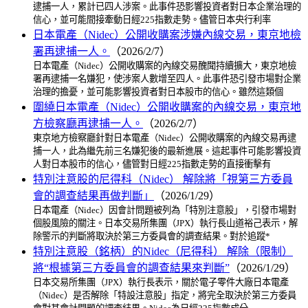
逮捕一人，累計已四人涉案。此事件恐影響投資者對日本企業治理的
信心，並可能間接牽動日經225指數走勢。儘管日本央行利率
日本電產（Nidec）公開收購案涉嫌內線交易，東京地檢
署再逮捕一人。
（2026/2/7）
日本電產（Nidec）公開收購案的內線交易醜聞持續擴大，東京地檢
署再逮捕一名嫌犯，使涉案人數增至四人。此事件恐引發市場對企業
治理的擔憂，並可能影響投資者對日本股市的信心。雖然這類個
圍繞日本電產（Nidec）公開收購案的內線交易，東京地
方檢察廳再逮捕一人。
（2026/2/7）
東京地方檢察廳針對日本電產（Nidec）公開收購案的內線交易再逮
捕一人，此為繼先前三名嫌犯後的最新進展。這起事件可能影響投資
人對日本股市的信心，儘管對日經225指數走勢的直接衝擊有
特別注意股的尼得科（Nidec） 解除將「視第三方委員
會的調查結果再做判斷」
（2026/1/29）
日本電產（Nidec）因會計問題被列為「特別注意股」，引發市場對
個股風險的關注。日本交易所集團（JPX）執行長山道裕己表示，解
除警示的判斷將取決於第三方委員會的調查結果。對於追蹤*
特別注意股（銘柄）的Nidec（尼得科） 解除（限制）
將“根據第三方委員會的調查結果來判斷”
（2026/1/29）
日本交易所集團（JPX）執行長表示，關於電子零件大廠日本電產
（Nidec）是否解除「特設注意股」指定，將完全取決於第三方委員