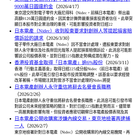
9000萬日圓違約金
（2026/4/17）
東京證交所對電子零件大廠尼得科（Nidec，前稱日本電產）祭出最
高額9120萬日圓違約金，因其會計舞弊嚴重損害投資者信任。此舉突
顯日本股市對企業治理的重視，可能影響投資者對日經22
日本電產（Nidec）收到股東要求對創辦人等提起損害賠
償訴訟的請求
（2026/3/30）
電子零件大廠日本電產（Nidec）因不當會計處理，遭股東要求對創
辦人永守重信及社長岸田光哉等人提起損害賠償訴訟，此消息可能影
響該公司股價表現，並對日經225指數走勢構成潛在壓力。投
香港投資基金取得「日本電產」逾6%股份
（2026/3/11）
香港「行動主義基金」取得日經225成分股Nidec（前日本電產）逾
6%股份，此舉可能引發日本股市投資策略調整。該基金以要求經營
改革著稱，市場關注其對曾涉不當會計處理的Nidec將提
日本電產創辦人永守重信將辭去名譽會長職務
（2026/2/26）
日本電產創辦人永守重信將辭去名譽會長職務，此消息可能引發市場
對該公司未來經營策略的關注。對於日經225指數走勢而言，儘管單
一高層異動影響有限，但投資者應密切觀察日本電產股價表現及其
日本電產公開收購案涉嫌內線交易，東京地檢署再逮捕
一人
（2026/2/7）
東京地檢署針對日本電產（Nidec）公開收購案的內線交易醜聞，再