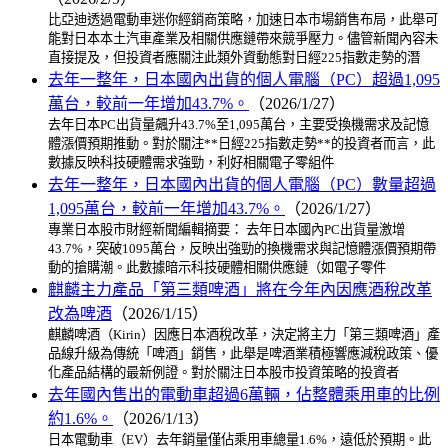
比亞迪透過電動車迷你經銷商策略，加速日本市場銷售布局，此舉可
能對日本本土汽車產業及相關供應鏈帶來競爭壓力。儘管新聞內容未
直接提及，但投資者應關注此類外資動態對日經225指數走勢的潛
去年一整年，日本國內出貨的個人電腦（PC）超過1,095
萬台，較前一年增加43.7%。
（2026/1/27）
去年日本PC出貨量飆升43.7%至1,095萬台，主要受換機需求及記憶
體漲價預期推動。對於關注**日經225指數走勢**的投資者而言，此
數據反映科技硬體需求強勁，利好相關電子零組件
去年一整年，日本國內出貨的個人電腦（PC）數量超過
1,095萬台，較前一年增加43.7%。
（2026/1/27）
專業日本股市財經新聞編輯摘要： 去年日本國內PC出貨量激增
43.7%，突破1095萬台，反映出強勁的換機需求與記憶體漲價預期帶
動的搶購潮。此數據暗示科技硬體相關供應鏈（如電子零件
麒麟主力產品「第三類啤酒」將在今年內因應酒稅改革
改為啤酒
（2026/1/15）
麒麟啤酒（Kirin）因應日本酒稅改革，決定將主力「第三類啤酒」產
品線升級為傳統「啤酒」銷售，此舉是啤酒業積極響應減稅政策、優
化產品結構的最新例證。對於關注日本股市投資策略的投資者
去年國內售出的電動車超過6萬輛，佔整體乘用車的比例
約1.6%。
（2026/1/13）
日本電動車（EV）去年銷量僅佔乘用車總量1.6%，遠低於預期。此