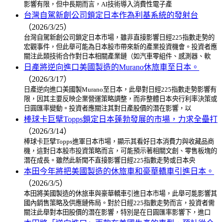
影響有限，但中長期而言，AI技術導入消費性電子產
台灣自駕新創公司鎖定日本作為利基系統的發射台
（2026/3/25）
台灣自駕新創公司鎖定日本市場，雖非直接影響日經225指數走勢的
宏觀事件，但此舉可能為日本股市帶來新的產業投資機會。投資者應
關注此類技術合作對日本相關產業鏈（如汽車零組件、感測器、軟
日產將逆向進口美國製造的Murano休旅車至日本。
（2026/3/17）
日產逆向進口美國製Murano至日本，此舉對日經225指數走勢影響有
限，因其主要反映企業營運策略調整，而非整體日本央行利率決策或
日圓匯率變動。投資者應關注其對日產股價的潛在影響，以
棒球卡巨擘Topps鎖定日本蓬勃發展的市場，力求全壘打
（2026/3/14）
棒球卡巨擘Topps進軍日本市場，顯示其看好日本消費力與收藏品商
機，這對日本股市投資策略而言，可能預示著相關文創、零售板塊的
潛在成長。雖然此新聞不直接影響日經225指數走勢或日本央
本田今年將把美國製造的休旅車和豪華轎車引進日本。
（2026/3/5）
本田將美國製造的休旅車與豪華轎車引進日本市場，此舉可能影響其
國內銷售策略及供應鏈佈局。對於日經225指數走勢而言，投資者需
關注此舉對本田股價的潛在影響，特別是在日圓匯率影響下，進口