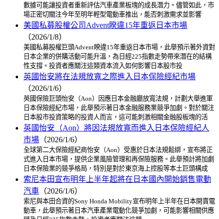
數據可能讓投資者重新評估汽車產業板塊的成長潛力。儘管如此，市
場正密切關注今年至明年輕型電動車推出，能否刺激需求並影響
美國私募股權公司Advent睽違15年重返日本市場
（2026/1/8）
美國私募股權巨頭Advent睽違15年重返日本市場，此舉預示著外資對
日本企業的併購活動可能升溫，為日經225指數走勢帶來潛在的結構
性支撐。投資者應關注這類資本流入如何影響日本股市投
英國怡安將在法規放寬之際進入日本保險經紀市場
（2026/1/6）
英國保險巨頭怡安（Aon）因應日本金融廳放寬法規，計劃大舉進軍
日本保險經紀市場，此舉預示著日本金融服務業競爭加劇。對於關注
日本股市投資策略的投資人而言，這可能刺激相關金融股板塊的活
英國怡安（Aon）將因法規放寬而進入日本保險經紀人
市場
（2026/1/6）
全球第二大保險經紀商怡安（Aon）受惠於日本法規鬆綁，宣布將正
式進入日本市場，提供企業風險管理和再保險服務。此舉預計將加劇
日本保險業的競爭格局，特別是對於東京海上控股等本土巨頭構成
索尼本田宣布明年上半年起將在日本國內開始銷售電動
汽車
（2026/1/6）
索尼與本田合資的Sony Honda Mobility宣布明年上半年在日本開賣電
動車，此舉預示著日本汽車產業電動化競爭加劇，可能影響相關供應