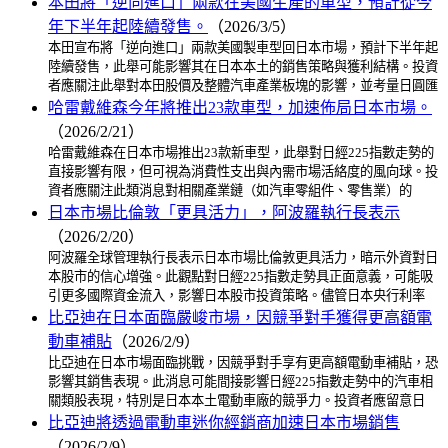
本田將「逆向進口」兩款在美國生產的車型，預計從今
年下半年起陸續發售。
（2026/3/5）
本田宣布將「逆向進口」兩款美國製車型回日本市場，預計下半年起
陸續發售，此舉可能影響其在日本本土的銷售策略與獲利結構。投資
者應關注此舉對本田股價及整體汽車產業板塊的影響，並考量日圓匯
哈雷戴維森今年將推出23款車型，加速佈局日本市場。
（2026/2/21）
哈雷戴維森在日本市場推出23款新車型，此舉對日經225指數走勢的
直接影響有限，但可視為消費性支出與內需市場活絡度的風向球。投
資者應關注此類消息對相關產業鏈（如汽車零組件、零售業）的
日本市場比倫敦「更具活力」，阿波羅執行長表示
（2026/2/20）
阿波羅全球管理執行長表示日本市場比倫敦更具活力，暗示外資對日
本股市的信心增強。此觀點對日經225指數走勢具正面意義，可能吸
引更多國際資金流入，影響日本股市投資策略。儘管日本央行利率
比亞迪在日本面臨嚴峻市場，因競爭對手獲得更高額電
動車補貼
（2026/2/9）
比亞迪在日本市場面臨挑戰，因競爭對手享有更高額電動車補貼，恐
影響其銷售表現。此消息可能間接影響日經225指數走勢中的汽車相
關類股表現，特別是日本本土電動車廠的競爭力。投資者應留意日
比亞迪將透過電動車迷你經銷商加速日本市場銷售
（2026/2/9）