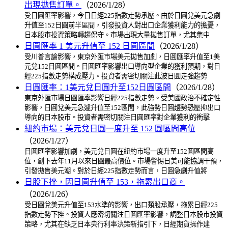
出現拋售訂單。
（2026/1/28）
受日圓匯率影響，今日日經225指數走勢承壓。由於日圓兌美元急劇
升值至152日圓前半區間，引發投資人對出口企業獲利能力的擔憂，
日本股市投資策略轉趨保守。市場出現大量拋售訂單，尤其集中
日圓匯率 1 美元升值至 152 日圓區間
（2026/1/28）
受川普言論影響，東京外匯市場美元拋售加劇，日圓匯率升值至1美
元兌152日圓區間。日圓匯率影響出口導向型企業的獲利預期，對日
經225指數走勢構成壓力。投資者需密切關注此波日圓走強趨勢
日圓匯率：1美元兌日圓升至152日圓區間
（2026/1/28）
東京外匯市場日圓匯率影響日經225指數走勢。受美國政治不確定性
影響，日圓兌美元急遽升值至152區間，此強勢日圓趨勢恐壓抑出口
導向的日本股市。投資者需密切關注日圓匯率對企業獲利的衝擊
紐約市場：美元兌日圓一度升至 152 圓區間高位
（2026/1/27）
日圓匯率影響加劇，美元兌日圓在紐約市場一度升至152圓區間高
位，創下去年11月以來日圓最高價位。市場警惕日美可能協調干預，
引發拋售美元潮。對於日經225指數走勢而言，日圓急劇升值將
日股下挫，因日圓升值至 153，拖累出口商。
（2026/1/26）
受日圓兌美元升值至153水準的影響，出口類股承壓，拖累日經225
指數走勢下挫。投資人應密切關注日圓匯率影響，調整日本股市投資
策略，尤其在缺乏日本央行利率決策新指引下，日經期貨操作建