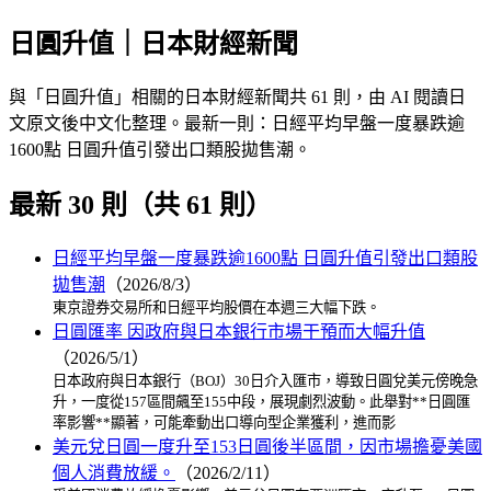
日圓升值｜日本財經新聞
與「日圓升值」相關的日本財經新聞共 61 則，由 AI 閱讀日
文原文後中文化整理。最新一則：日經平均早盤一度暴跌逾
1600點 日圓升值引發出口類股拋售潮。
最新 30 則（共 61 則）
日經平均早盤一度暴跌逾1600點 日圓升值引發出口類股
拋售潮
（2026/8/3）
東京證券交易所和日經平均股價在本週三大幅下跌。
日圓匯率 因政府與日本銀行市場干預而大幅升值
（2026/5/1）
日本政府與日本銀行（BOJ）30日介入匯市，導致日圓兌美元傍晚急
升，一度從157區間飆至155中段，展現劇烈波動。此舉對**日圓匯
率影響**顯著，可能牽動出口導向型企業獲利，進而影
美元兌日圓一度升至153日圓後半區間，因市場擔憂美國
個人消費放緩。
（2026/2/11）