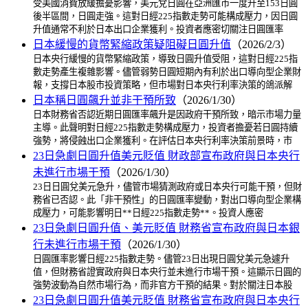
受美國消費放緩擔憂影響，美元兌日圓在亞洲匯市一度升至153日圓
後半區間，日圓走強。這對日經225指數走勢可能構成壓力，因日圓
升值通常不利於日本出口企業獲利。投資者應密切關注日圓匯率
日本緩慢的貨幣緊縮政策疑阻礙日圓升值
（2026/2/3）
日本央行緩慢的貨幣緊縮政策，導致日圓升值受阻，這對日經225指
數走勢產生複雜影響。儘管弱勢日圓短期內有利於出口導向型企業財
報，支撐日本股市投資策略，但市場對日本央行利率決策的鴿派解
日本稱日圓飆升並非干預所致
（2026/1/30）
日本財務省否認近期日圓匯率飆升是因政府干預所致，暗示市場力量
主導。此聲明對日經225指數走勢構成壓力，投資者擔憂若日圓持續
強勢，將侵蝕出口企業獲利。在評估日本央行利率決策前景時，市
23日急劇日圓升值美元貶值 財政部宣布政府與日本央行
未進行市場干預
（2026/1/30）
23日日圓兌美元急升，儘管市場猜測政府或日本央行可能干預，但財
務省已否認。此「非干預性」的日圓匯率變動，對出口導向型企業構
成壓力，可能影響明日**日經225指數走勢**。投資人應密
23日急劇日圓升值、美元貶值 財務省宣布政府與日本銀
行未進行市場干預
（2026/1/30）
日圓匯率影響日經225指數走勢。儘管23日出現日圓兌美元急遽升
值，但財務省證實政府與日本央行並未進行市場干預。這顯示日圓的
強勢波動為自然市場行為，而非官方干預的結果。對於關注日本股
23日急劇日圓升值美元貶值 財務省宣布政府與日本央行