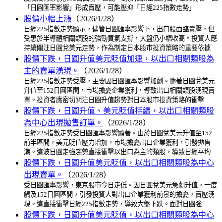
「日圓匯率影響」形成賣壓，可能壓抑「日經225指數走勢」
股價小幅上漲
（2026/1/28）
日經225指數走勢顯示，儘管日圓匯率影響下，出口股面臨賣壓，但
受惠於半導體相關類股的強勁買氣支撐，大盤仍小幅收高。投資人應
持續關注日圓兌美元走勢，作為制定日本股市投資策略的重要依據
股價下跌，日圓升值美元貶值加速，以出口相關類股為
主的賣單湧現。
（2026/1/28）
日經225指數走勢受壓，主要因日圓匯率影響加劇。隨著日圓兌美元
升值至152日圓區間，市場擔憂企業獲利，導致出口相關類股湧現賣
單。投資者應密切關注日圓升值趨勢對日本股市投資策略的衝擊
股價下跌，日圓升值、美元貶值持續，以出口相關類股
為中心出現拋售訂單。
（2026/1/28）
日經225指數走勢受日圓匯率影響顯著。由於日圓兌美元升值至152
前半區間，美元貶值壓力增加，市場擔憂出口企業獲利，引發拋售
潮。這波日圓走強趨勢直接衝擊以出口為主的類股，導致日經平均
股價下跌，日圓升值美元貶值，以出口相關類股為中心
出現賣單。
（2026/1/28）
受日圓匯率影響，東京股市今日走低。因日圓兌美元急劇升值，一度
觸及152日圓區間，引發投資人對出口企業獲利前景的擔憂，賣壓湧
現。這直接衝擊日經225指數走勢，導致大盤下跌。面對日圓強
股價下跌，日圓升值美元貶值，以出口相關類股為中心