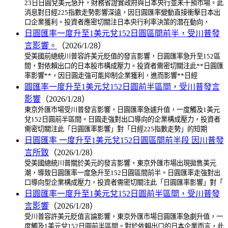
23日日圓兌美元急升，財務省證實政府與日本央行並未干預市場。此
消息對日經225指數走勢影響深遠，因日圓匯率變動直接衝擊日本出
口企業獲利。投資者應密切關注日本央行利率決策的潛在動向，
日圓匯率一度升至1美元兌152日圓區間前半，受川普發
言影響。
（2026/1/28）
受美國前總統川普容許美元貶值的發言影響，日圓匯率急升至152區
間，對依賴出口的日本股市構成壓力。投資者需密切關注此**日圓匯
率影響**，因日圓走強可能抑制企業獲利，進而影響**日經
圓匯率一度升至1美元兌152日圓前半區間，受川普發言
影響
（2026/1/28）
東京外匯市場受川普發言影響，日圓匯率急遽升值，一度觸及1美元
兌152日圓前半區間。日圓走強對出口導向的企業構成壓力，投資者
需密切關注此「日圓匯率影響」對「日經225指數走勢」的短期
日圓匯率 一度升至1美元兌152日圓區間前半段 因川普發
言所致
（2026/1/28）
受美國總統川普關於美元的發言影響，東京外匯市場出現拋售美元
潮，導致日圓匯率一度急升至152日圓區間前半。日圓匯率走強對出
口導向型企業構成壓力，投資者需密切關注此「日圓匯率影響」對「
日圓匯率一度升至1美元兌152日圓前半區間，受川普發
言影響
（2026/1/28）
受川普容許美元貶值言論影響，東京外匯市場日圓匯率急劇升值，一
度觸及1美元兌152日圓前半區間。對於依賴出口的日本企業而言，此