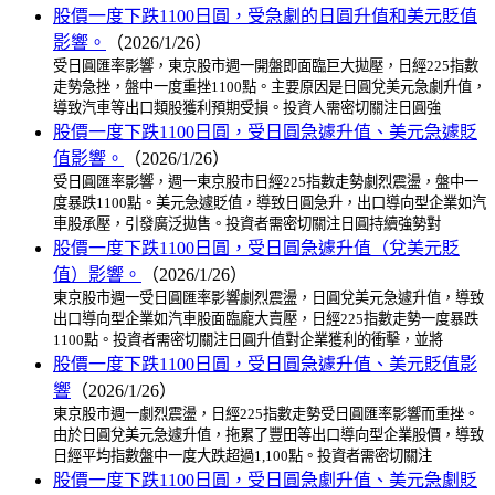
股價一度下跌1100日圓，受急劇的日圓升值和美元貶值
影響。
（2026/1/26）
受日圓匯率影響，東京股市週一開盤即面臨巨大拋壓，日經225指數
走勢急挫，盤中一度重挫1100點。主要原因是日圓兌美元急劇升值，
導致汽車等出口類股獲利預期受損。投資人需密切關注日圓強
股價一度下跌1100日圓，受日圓急遽升值、美元急遽貶
值影響。
（2026/1/26）
受日圓匯率影響，週一東京股市日經225指數走勢劇烈震盪，盤中一
度暴跌1100點。美元急遽貶值，導致日圓急升，出口導向型企業如汽
車股承壓，引發廣泛拋售。投資者需密切關注日圓持續強勢對
股價一度下跌1100日圓，受日圓急遽升值（兌美元貶
值）影響。
（2026/1/26）
東京股市週一受日圓匯率影響劇烈震盪，日圓兌美元急遽升值，導致
出口導向型企業如汽車股面臨龐大賣壓，日經225指數走勢一度暴跌
1100點。投資者需密切關注日圓升值對企業獲利的衝擊，並將
股價一度下跌1100日圓，受日圓急遽升值、美元貶值影
響
（2026/1/26）
東京股市週一劇烈震盪，日經225指數走勢受日圓匯率影響而重挫。
由於日圓兌美元急遽升值，拖累了豐田等出口導向型企業股價，導致
日經平均指數盤中一度大跌超過1,100點。投資者需密切關注
股價一度下跌1100日圓，受日圓急劇升值、美元急劇貶