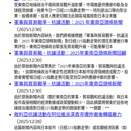
受東南亞地緣政治不穩與貿易戰升溫影響，市場擔憂供應鏈中斷及全
球經濟放緩，拖累今日**日經225指數走勢**。特別是出口導向型企
業，股價承壓。投資人應密切關注此類區域風險對日本企業獲
軍事與貿易戰爭、抗議活動：2025 年東南亞頭條新聞
（2025/12/30）
由於原始新聞內容缺失，我們將根據標題「軍事與貿易戰爭、抗議活
動：2025 年東南亞頭條新聞」對日經225指數走勢的潛在影響進行專
業評估。東南亞地緣政治緊張及貿易戰升級，可能衝擊日本
軍事與貿易戰、抗議活動：2025年東南亞頭條新聞回顧
（2025/12/30）
由於原始新聞內容聚焦於「2025年東南亞的軍事、貿易戰與抗議活
動」，這類地緣政治不確定性恐將對日本股市投資情緒造成壓力。投
資者需警惕日經225指數走勢可能受到亞洲供應鏈中斷的影響。
軍事與貿易戰爭、抗議活動：2025年東南亞頭條新聞
（2025/12/30）
由於原始新聞內容（關於東南亞的軍事、貿易戰和抗議活動）與日本
股市直接相關的經濟數據或政策變動較少，因此摘要將側重於這些地
緣政治風險對日經225指數走勢的間接影響。 **摘要：**
敘利亞抗議活動在阿拉維派清真寺爆炸案後轉趨暴力
（2025/12/28）
這篇新聞內容與日本股市（日經225指數走勢）或宏觀經濟因素（如