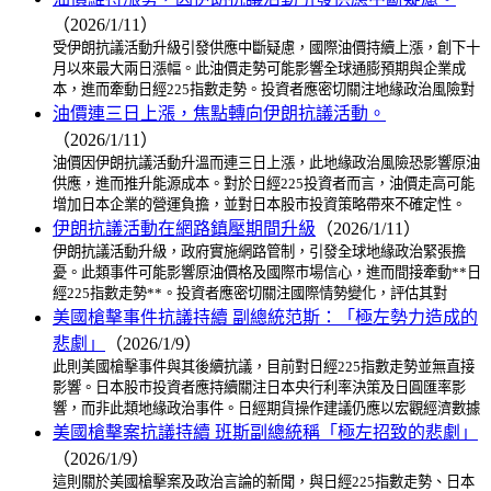
（2026/1/11）
受伊朗抗議活動升級引發供應中斷疑慮，國際油價持續上漲，創下十
月以來最大兩日漲幅。此油價走勢可能影響全球通膨預期與企業成
本，進而牽動日經225指數走勢。投資者應密切關注地緣政治風險對
油價連三日上漲，焦點轉向伊朗抗議活動。
（2026/1/11）
油價因伊朗抗議活動升溫而連三日上漲，此地緣政治風險恐影響原油
供應，進而推升能源成本。對於日經225投資者而言，油價走高可能
增加日本企業的營運負擔，並對日本股市投資策略帶來不確定性。
伊朗抗議活動在網路鎮壓期間升級
（2026/1/11）
伊朗抗議活動升級，政府實施網路管制，引發全球地緣政治緊張擔
憂。此類事件可能影響原油價格及國際市場信心，進而間接牽動**日
經225指數走勢**。投資者應密切關注國際情勢變化，評估其對
美國槍擊事件抗議持續 副總統范斯：「極左勢力造成的
悲劇」
（2026/1/9）
此則美國槍擊事件與其後續抗議，目前對日經225指數走勢並無直接
影響。日本股市投資者應持續關注日本央行利率決策及日圓匯率影
響，而非此類地緣政治事件。日經期貨操作建議仍應以宏觀經濟數據
美國槍擊案抗議持續 班斯副總統稱「極左招致的悲劇」
（2026/1/9）
這則關於美國槍擊案及政治言論的新聞，與日經225指數走勢、日本