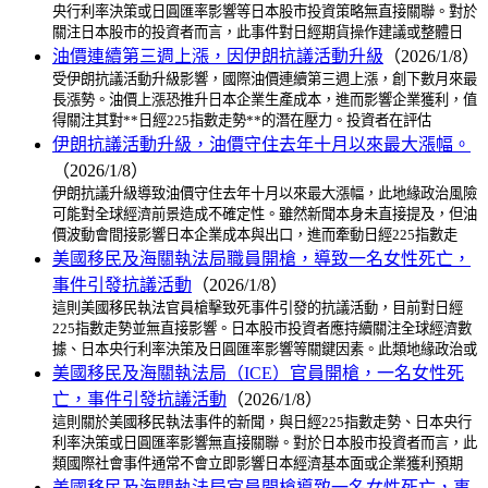
央行利率決策或日圓匯率影響等日本股市投資策略無直接關聯。對於
關注日本股市的投資者而言，此事件對日經期貨操作建議或整體日
油價連續第三週上漲，因伊朗抗議活動升級
（2026/1/8）
受伊朗抗議活動升級影響，國際油價連續第三週上漲，創下數月來最
長漲勢。油價上漲恐推升日本企業生產成本，進而影響企業獲利，值
得關注其對**日經225指數走勢**的潛在壓力。投資者在評估
伊朗抗議活動升級，油價守住去年十月以來最大漲幅。
（2026/1/8）
伊朗抗議升級導致油價守住去年十月以來最大漲幅，此地緣政治風險
可能對全球經濟前景造成不確定性。雖然新聞本身未直接提及，但油
價波動會間接影響日本企業成本與出口，進而牽動日經225指數走
美國移民及海關執法局職員開槍，導致一名女性死亡，
事件引發抗議活動
（2026/1/8）
這則美國移民執法官員槍擊致死事件引發的抗議活動，目前對日經
225指數走勢並無直接影響。日本股市投資者應持續關注全球經濟數
據、日本央行利率決策及日圓匯率影響等關鍵因素。此類地緣政治或
美國移民及海關執法局（ICE）官員開槍，一名女性死
亡，事件引發抗議活動
（2026/1/8）
這則關於美國移民執法事件的新聞，與日經225指數走勢、日本央行
利率決策或日圓匯率影響無直接關聯。對於日本股市投資者而言，此
類國際社會事件通常不會立即影響日本經濟基本面或企業獲利預期
美國移民及海關執法局官員開槍導致一名女性死亡，事