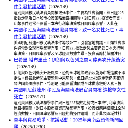
件引發抗議活動
（2026/1/8）
這則美國移民執法官員開槍致死事件，主要為社會新聞，與日經225
指數走勢及日本股市投資策略無直接關聯。對日經225投資者而言，
此類事件通常不影響日本央行利率決策或日圓匯率影響，因此在
美國移民及海關執法局職員開槍，致一名女性死亡，事
件引發抗議活動
（2026/1/8）
美國明尼蘇達州移民執法事件導致死亡，引發當地抗議。此類社會事
件通常對全球市場影響有限，日經225指數走勢主要仍受日本央行利
率決策、日圓匯率影響及全球經濟數據主導。投資者應持續關注日
巴希里·塔布里茲：伊朗與以色列之間可能再次升級衝突
（2026/1/8）
伊朗與以色列衝突升級風險，恐對全球地緣政治及能源市場造成不確
定性。儘管此新聞主要聚焦中東局勢，但日經225指數走勢仍需密切
關注國際風險事件，特別是可能影響油價或全球供應鏈的因素。投
美國明尼蘇達州 移民及海關執法局官員開槍 遭槍擊女性
死亡
（2026/1/7）
這則美國移民執法槍擊事件與日經225指數走勢或日本央行利率決策
無直接關聯，對日本股市投資策略影響有限。投資者應持續關注全球
經濟數據、日圓匯率影響及日經期貨操作建議，而非此類區域性社
軍事與貿易戰爭、抗議活動：2025年東南亞頭條新聞回
顧
（2025/12/30）