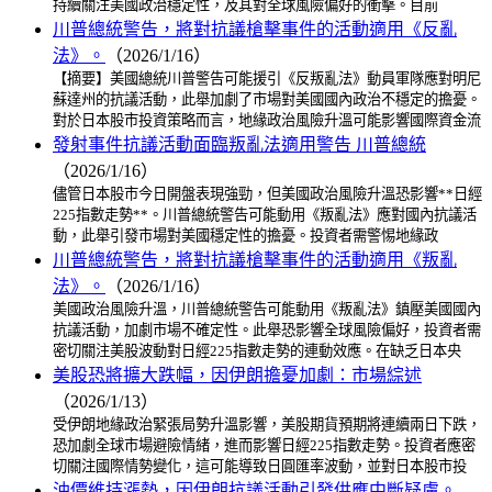
持續關注美國政治穩定性，及其對全球風險偏好的衝擊。目前
川普總統警告，將對抗議槍擊事件的活動適用《反亂
法》。
（2026/1/16）
【摘要】美國總統川普警告可能援引《反叛亂法》動員軍隊應對明尼
蘇達州的抗議活動，此舉加劇了市場對美國國內政治不穩定的擔憂。
對於日本股市投資策略而言，地緣政治風險升溫可能影響國際資金流
發射事件抗議活動面臨叛亂法適用警告 川普總統
（2026/1/16）
儘管日本股市今日開盤表現強勁，但美國政治風險升溫恐影響**日經
225指數走勢**。川普總統警告可能動用《叛亂法》應對國內抗議活
動，此舉引發市場對美國穩定性的擔憂。投資者需警惕地緣政
川普總統警告，將對抗議槍擊事件的活動適用《叛亂
法》。
（2026/1/16）
美國政治風險升溫，川普總統警告可能動用《叛亂法》鎮壓美國國內
抗議活動，加劇市場不確定性。此舉恐影響全球風險偏好，投資者需
密切關注美股波動對日經225指數走勢的連動效應。在缺乏日本央
美股恐將擴大跌幅，因伊朗擔憂加劇：市場綜述
（2026/1/13）
受伊朗地緣政治緊張局勢升溫影響，美股期貨預期將連續兩日下跌，
恐加劇全球市場避險情緒，進而影響日經225指數走勢。投資者應密
切關注國際情勢變化，這可能導致日圓匯率波動，並對日本股市投
油價維持漲勢，因伊朗抗議活動引發供應中斷疑慮。