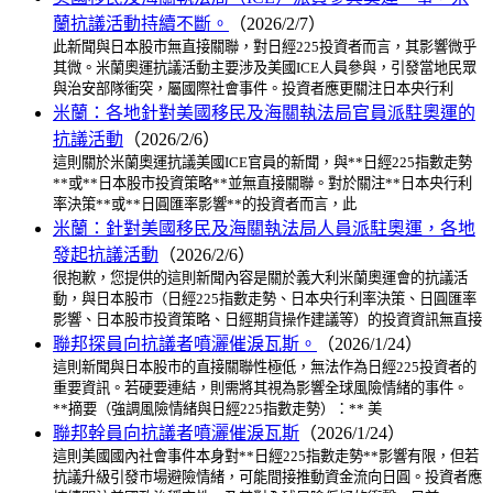
蘭抗議活動持續不斷。
（2026/2/7）
此新聞與日本股市無直接關聯，對日經225投資者而言，其影響微乎
其微。米蘭奧運抗議活動主要涉及美國ICE人員參與，引發當地民眾
與治安部隊衝突，屬國際社會事件。投資者應更關注日本央行利
米蘭：各地針對美國移民及海關執法局官員派駐奧運的
抗議活動
（2026/2/6）
這則關於米蘭奧運抗議美國ICE官員的新聞，與**日經225指數走勢
**或**日本股市投資策略**並無直接關聯。對於關注**日本央行利
率決策**或**日圓匯率影響**的投資者而言，此
米蘭：針對美國移民及海關執法局人員派駐奧運，各地
發起抗議活動
（2026/2/6）
很抱歉，您提供的這則新聞內容是關於義大利米蘭奧運會的抗議活
動，與日本股市（日經225指數走勢、日本央行利率決策、日圓匯率
影響、日本股市投資策略、日經期貨操作建議等）的投資資訊無直接
聯邦探員向抗議者噴灑催淚瓦斯。
（2026/1/24）
這則新聞與日本股市的直接關聯性極低，無法作為日經225投資者的
重要資訊。若硬要連結，則需將其視為影響全球風險情緒的事件。
**摘要（強調風險情緒與日經225指數走勢）：** 美
聯邦幹員向抗議者噴灑催淚瓦斯
（2026/1/24）
這則美國國內社會事件本身對**日經225指數走勢**影響有限，但若
抗議升級引發市場避險情緒，可能間接推動資金流向日圓。投資者應