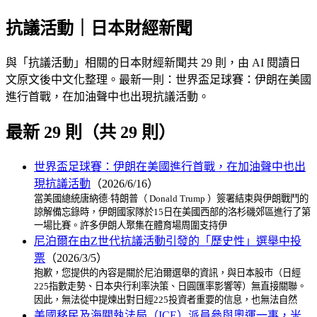
抗議活動｜日本財經新聞
與「抗議活動」相關的日本財經新聞共 29 則，由 AI 閱讀日
文原文後中文化整理。最新一則：世界盃足球賽：伊朗在美國
進行首戰，在加油聲中也出現抗議活動。
最新 29 則（共 29 則）
世界盃足球賽：伊朗在美國進行首戰，在加油聲中也出
現抗議活動
（2026/6/16）
當美國總統唐納德·特朗普（ Donald Trump ）簽署結束與伊朗戰鬥的
諒解備忘錄時，伊朗國家隊於15日在美國西部的洛杉磯郊區進行了第
一場比賽。許多伊朗人聚集在體育場周圍支持伊
尼泊爾在由Z世代抗議活動引發的「歷史性」選舉中投
票
（2026/3/5）
抱歉，您提供的內容是關於尼泊爾選舉的資訊，與日本股市（日經
225指數走勢、日本央行利率決策、日圓匯率影響等）無直接關聯。
因此，無法從中提煉出對日經225投資者重要的信息，也無法自然
美國移民及海關執法局（ICE）派員參與奧運一事，米