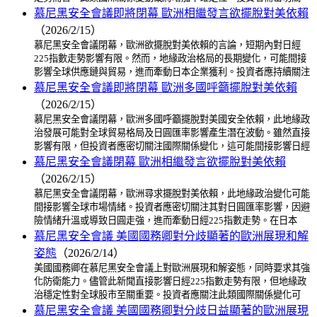
慕尼黑安全會議即將閉幕 歐洲相繼發言欲擺脫對美依賴
（2026/2/15）
慕尼黑安全會議閉幕，歐洲欲擺脫對美依賴的言論，短期內對日經
225指數走勢影響有限。然而，地緣政治格局的長期變化，可能間接
影響全球供應鏈與貿易，進而牽動日本企業獲利。投資者應持續關注
慕尼黑安全會議即將閉幕 歐洲多國呼籲擺脫對美依賴
（2026/2/15）
慕尼黑安全會議閉幕，歐洲多國呼籲擺脫對美國安全依賴，此地緣政
治發展可能對全球貿易格局及日圓匯率影響產生潛在波動。雖然直接
影響有限，但投資者應密切關注國際關係變化，這可能間接影響日經
慕尼黑安全會議閉幕 歐洲相繼發言欲擺脫對美依賴
（2026/2/15）
慕尼黑安全會議閉幕，歐洲尋求擺脫對美依賴，此地緣政治變化可能
間接影響全球市場情緒。投資者應密切關注其對日圓匯率影響，因避
險情緒升溫或導致日圓走強，進而牽動日經225指數走勢。在日本
慕尼黑安全會議 美國國務卿對分歧顯著的歐洲展現和解
姿態
（2026/2/14）
美國國務卿在慕尼黑安全會議上對歐洲展現和解姿態，同時要求其強
化防衛能力。儘管此新聞直接影響日經225指數走勢有限，但地緣政
治穩定性對全球股市至關重要。投資者應關注此類國際關係變化可
慕尼黑安全會議 美國國務卿對分歧日益顯著的歐洲展現