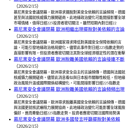
（2026/2/15）
慕尼黑安全會議閉幕，歐洲尋求擺脫對美安全依賴的言論頻現，德國
甚至與法國就核威懾力展開磋商。此地緣政治變化可能間接影響全球
市場情緒，值得日經225投資者密切關注。雖然短期內對日經22
慕尼黑安全會議閉幕 歐洲相繼出現擺脫對美依賴的言論
（2026/2/15）
慕尼黑安全會議閉幕，歐洲國家尋求降低對美國安全保障依賴的言
論，可能引發地緣政治格局變化。儘管此事件對日經225指數走勢的
直接影響有限，但投資者應密切關注其對全球經濟穩定性的潛在衝擊
慕尼黑安全會議閉幕 歐洲脫離美國依賴的言論接連不斷
（2026/2/15）
慕尼黑安全會議閉幕，歐洲尋求安全自主的言論頻傳，德國與法國就
核威懾力展開磋商。儘管此消息看似與日本股市關聯性較低，但地緣
政治風險升溫或國際關係結構變化，可能間接影響日經225指數走
慕尼黑安全會議閉幕 歐洲脫離美國依賴的言論頻頻出現
（2026/2/15）
慕尼黑安全會議閉幕，歐洲尋求脫離美國安全依賴的言論頻傳，德國
與法國更就核武嚇阻力展開協商。此地緣政治變化可能影響全球風險
偏好，進而牽動日經225指數走勢。投資者應密切關注國際局勢演
慕尼黑安全會議閉幕 歐洲多國發言呼籲擺脫對美依賴
（2026/2/15）