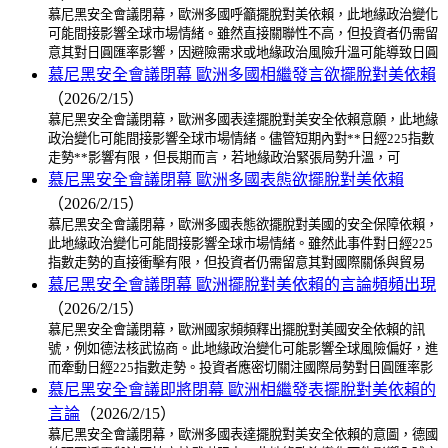
慕尼黑安全會議閉幕，歐洲多國呼籲擺脫對美依賴，此地緣政治變化
可能間接影響全球市場情緒。雖然直接關聯性不高，但投資者仍需留
意其對日圓匯率影響，因避險需求或地緣政治風險升溫可能導致日圓
慕尼黑安全會議閉幕 歐洲多國相繼發言欲擺脫對美依賴
（2026/2/15）
慕尼黑安全會議閉幕，歐洲多國表達擺脫對美安全依賴意願，此地緣
政治變化可能間接影響全球市場情緒。儘管短期內對**日經225指數
走勢**影響有限，但長期而言，若地緣政治緊張局勢升溫，可
慕尼黑安全會議閉幕 歐洲多國表態欲擺脫對美依賴
（2026/2/15）
慕尼黑安全會議閉幕，歐洲多國表態欲擺脫對美國的安全保障依賴，
此地緣政治變化可能間接影響全球市場情緒。雖然此事件對日經225
指數走勢的直接衝擊有限，但投資者仍需留意其對國際關係與貿易
慕尼黑安全會議閉幕 歐洲擺脫對美依賴的言論頻頻出現
（2026/2/15）
慕尼黑安全會議閉幕，歐洲國家頻頻釋出擺脫對美國安全依賴的訊
號，例如德法核武協商。此地緣政治變化可能影響全球風險偏好，進
而牽動日經225指數走勢。投資者應密切關注國際局勢對日圓匯率影
慕尼黑安全會議即將閉幕 歐洲相繼發表擺脫對美依賴的
言論
（2026/2/15）
慕尼黑安全會議閉幕，歐洲多國表達擺脫對美安全依賴的意圖，德國