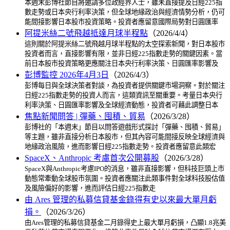
本週末彭博社節目將邀請多位政經界人士，雖未直接提及日經225指
數走勢或日本央行利率決策，但全球地緣政治與經濟情勢分析，仍可
能間接影響日本股市投資策略。投資者應留意國際局勢對日圓匯率
阿提米絲二號飛越抵達月球半程點
（2026/4/4）
這則關於阿提米絲二號飛越月球半程點的太空探索新聞，對日本股市
投資者而言，直接影響有限，並非日經225指數走勢的關鍵因素。當
前日本股市投資策略更應關注日本央行利率決策、日圓匯率影響及
彭博監控 2026年4月3日
（2026/4/3）
彭博每日與全球決策者對談，為投資者提供關鍵市場洞察。對於關注
日經225指數走勢的投資人而言，這類資訊至關重要。考量日本央行
利率決策、日圓匯率影響及全球經濟動態，投資者可藉此調整日本
焦點新聞問答 | 彈藥、囤積、貿易
（2026/3/28）
彭博社的「本週末」節目以問答遊戲形式探討「彈藥、囤積、貿易」
等主題，雖非直接分析日本股市，但其內容可能間接反映全球經濟與
地緣政治風險，進而影響日經225指數走勢。投資者應留意此類宏
SpaceX、Anthropic 考慮首次公開募股
（2026/3/28）
SpaceX與Anthropic考慮IPO的消息，雖非直接影響，但科技巨頭上市
動態常牽動全球股市氛圍。投資者應關注此類事件對全球科技股估值
及風險偏好的影響，進而評估日經225指數走
由 Ares 管理的私募信貸基金錄得有史以來最大單月虧
損。
（2026/3/26）
由Ares管理的私募信貸基金二月錄得史上最大單月虧損，凸顯1.8兆美