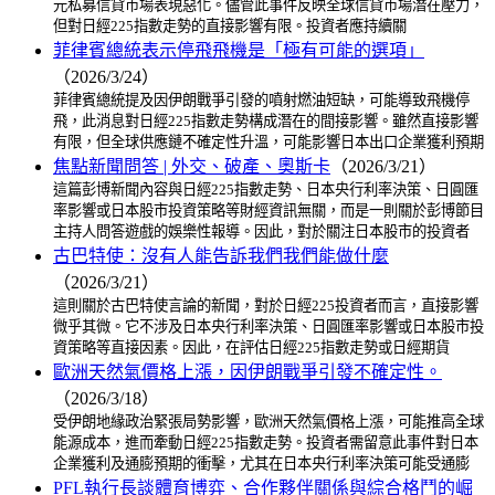
元私募信貸市場表現惡化。儘管此事件反映全球信貸市場潛在壓力，
但對日經225指數走勢的直接影響有限。投資者應持續關
菲律賓總統表示停飛飛機是「極有可能的選項」
（2026/3/24）
菲律賓總統提及因伊朗戰爭引發的噴射燃油短缺，可能導致飛機停
飛，此消息對日經225指數走勢構成潛在的間接影響。雖然直接影響
有限，但全球供應鏈不確定性升溫，可能影響日本出口企業獲利預期
焦點新聞問答 | 外交、破產、奧斯卡
（2026/3/21）
這篇彭博新聞內容與日經225指數走勢、日本央行利率決策、日圓匯
率影響或日本股市投資策略等財經資訊無關，而是一則關於彭博節目
主持人問答遊戲的娛樂性報導。因此，對於關注日本股市的投資者
古巴特使：沒有人能告訴我們我們能做什麼
（2026/3/21）
這則關於古巴特使言論的新聞，對於日經225投資者而言，直接影響
微乎其微。它不涉及日本央行利率決策、日圓匯率影響或日本股市投
資策略等直接因素。因此，在評估日經225指數走勢或日經期貨
歐洲天然氣價格上漲，因伊朗戰爭引發不確定性。
（2026/3/18）
受伊朗地緣政治緊張局勢影響，歐洲天然氣價格上漲，可能推高全球
能源成本，進而牽動日經225指數走勢。投資者需留意此事件對日本
企業獲利及通膨預期的衝擊，尤其在日本央行利率決策可能受通膨
PFL執行長談體育博弈、合作夥伴關係與綜合格鬥的崛