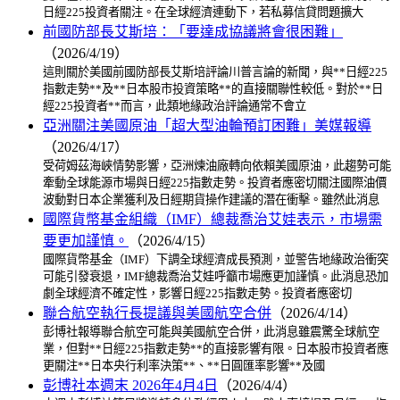
日經225投資者關注。在全球經濟連動下，若私募信貸問題擴大
前國防部長艾斯培：「要達成協議將會很困難」
（2026/4/19）
這則關於美國前國防部長艾斯培評論川普言論的新聞，與**日經225
指數走勢**及**日本股市投資策略**的直接關聯性較低。對於**日
經225投資者**而言，此類地緣政治評論通常不會立
亞洲關注美國原油「超大型油輪預訂困難」美媒報導
（2026/4/17）
受荷姆茲海峽情勢影響，亞洲煉油廠轉向依賴美國原油，此趨勢可能
牽動全球能源市場與日經225指數走勢。投資者應密切關注國際油價
波動對日本企業獲利及日經期貨操作建議的潛在衝擊。雖然此消息
國際貨幣基金組織（IMF）總裁喬治艾娃表示，市場需
要更加謹慎。
（2026/4/15）
國際貨幣基金（IMF）下調全球經濟成長預測，並警告地緣政治衝突
可能引發衰退，IMF總裁喬治艾娃呼籲市場應更加謹慎。此消息恐加
劇全球經濟不確定性，影響日經225指數走勢。投資者應密切
聯合航空執行長提議與美國航空合併
（2026/4/14）
彭博社報導聯合航空可能與美國航空合併，此消息雖震驚全球航空
業，但對**日經225指數走勢**的直接影響有限。日本股市投資者應
更關注**日本央行利率決策**、**日圓匯率影響**及國
彭博社本週末 2026年4月4日
（2026/4/4）