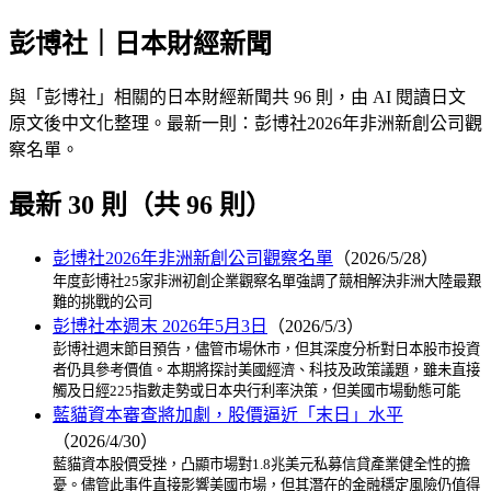
彭博社｜日本財經新聞
與「彭博社」相關的日本財經新聞共 96 則，由 AI 閱讀日文
原文後中文化整理。最新一則：彭博社2026年非洲新創公司觀
察名單。
最新 30 則（共 96 則）
彭博社2026年非洲新創公司觀察名單
（2026/5/28）
年度彭博社25家非洲初創企業觀察名單強調了競相解決非洲大陸最艱
難的挑戰的公司
彭博社本週末 2026年5月3日
（2026/5/3）
彭博社週末節目預告，儘管市場休市，但其深度分析對日本股市投資
者仍具參考價值。本期將探討美國經濟、科技及政策議題，雖未直接
觸及日經225指數走勢或日本央行利率決策，但美國市場動態可能
藍貓資本審查將加劇，股價逼近「末日」水平
（2026/4/30）
藍貓資本股價受挫，凸顯市場對1.8兆美元私募信貸產業健全性的擔
憂。儘管此事件直接影響美國市場，但其潛在的金融穩定風險仍值得