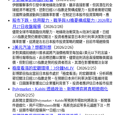
伊朗襲擊事件引發中東地緣政治緊張，雖非直接影響，但其潛在的全
球經濟不確定性，恐對日經225指數走勢構成壓力。投資者需密切關
注國際油價波動與日圓匯率影響，在制定日本股市投資策略時，應
股市下跌，信用壓力、戰爭與AI擔憂構成壓力 | 2026年2
月27日收盤報導
（2026/2/28）
儘管全球市場面臨信用壓力、地緣政治衝突及AI泡沫化疑慮，日經
225指數走勢仍需密切關注。投資者應留意日本央行利率決策對日圓
匯率影響，這將是左右日本股市投資策略的關鍵。目前市場避險情
2美元汽油？想都別想
（2026/2/26）
針對美國前總統川普承諾將汽油價格降至每加侖2美元以下的言論，
彭博社報導指出，此目標恐難以實現。儘管這則消息直接關聯美國油
價，但對日經225指數走勢的投資者而言，其潛在影響需關注全球
極度看漲的宏觀環境：3分鐘MLIV
（2026/2/25）
彭博節目指出當前日本股市處於「極度看漲」的宏觀環境，分析師應
密切關注日經225指數走勢。在預期日本央行利率決策可能維持寬
鬆、日圓匯率影響出口企業獲利背景下，投資者應評估日本股市投資
Polymarket、Kalshi 透過政治、新聞博弈將真相遊戲化
（2026/2/25）
此新聞主要探討Polymarket、Kalshi等預測市場如何將政治、新聞事
件遊戲化，用戶可對Palantir財報、馬斯克訴訟等多元議題下注。然
而，這類市場的發展與**日經225指