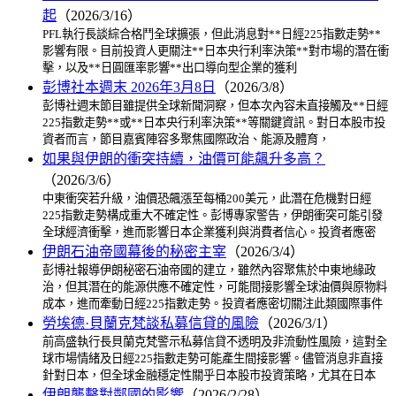
起
（2026/3/16）
PFL執行長談綜合格鬥全球擴張，但此消息對**日經225指數走勢**
影響有限。目前投資人更關注**日本央行利率決策**對市場的潛在衝
擊，以及**日圓匯率影響**出口導向型企業的獲利
彭博社本週末 2026年3月8日
（2026/3/8）
彭博社週末節目雖提供全球新聞洞察，但本次內容未直接觸及**日經
225指數走勢**或**日本央行利率決策**等關鍵資訊。對日本股市投
資者而言，節目嘉賓陣容多聚焦國際政治、能源及體育，
如果與伊朗的衝突持續，油價可能飆升多高？
（2026/3/6）
中東衝突若升級，油價恐飆漲至每桶200美元，此潛在危機對日經
225指數走勢構成重大不確定性。彭博專家警告，伊朗衝突可能引發
全球經濟衝擊，進而影響日本企業獲利與消費者信心。投資者應密
伊朗石油帝國幕後的秘密主宰
（2026/3/4）
彭博社報導伊朗秘密石油帝國的建立，雖然內容聚焦於中東地緣政
治，但其潛在的能源供應不確定性，可能間接影響全球油價與原物料
成本，進而牽動日經225指數走勢。投資者應密切關注此類國際事件
勞埃德·貝蘭克梵談私募信貸的風險
（2026/3/1）
前高盛執行長貝蘭克梵警示私募信貸不透明及非流動性風險，這對全
球市場情緒及日經225指數走勢可能產生間接影響。儘管消息非直接
針對日本，但全球金融穩定性關乎日本股市投資策略，尤其在日本
伊朗襲擊對鄰國的影響
（2026/2/28）