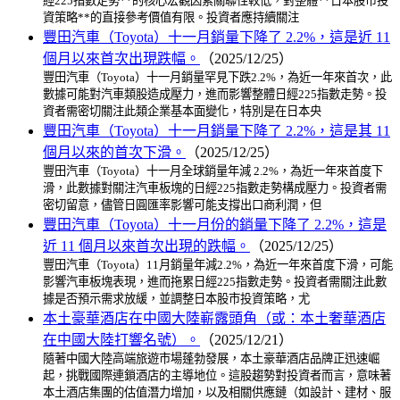
經225指數走勢**的核心宏觀因素關聯性較低，對整體**日本股市投
資策略**的直接參考價值有限。投資者應持續關注
豐田汽車（Toyota）十一月銷量下降了 2.2%，這是近 11
個月以來首次出現跌幅。
（2025/12/25）
豐田汽車（Toyota）十一月銷量罕見下跌2.2%，為近一年來首次，此
數據可能對汽車類股造成壓力，進而影響整體日經225指數走勢。投
資者需密切關注此類企業基本面變化，特別是在日本央
豐田汽車（Toyota）十一月銷量下降了 2.2%，這是其 11
個月以來的首次下滑。
（2025/12/25）
豐田汽車（Toyota）十一月全球銷量年減 2.2%，為近一年來首度下
滑，此數據對關注汽車板塊的日經225指數走勢構成壓力。投資者需
密切留意，儘管日圓匯率影響可能支撐出口商利潤，但
豐田汽車（Toyota）十一月份的銷量下降了 2.2%，這是
近 11 個月以來首次出現的跌幅。
（2025/12/25）
豐田汽車（Toyota）11月銷量年減2.2%，為近一年來首度下滑，可能
影響汽車板塊表現，進而拖累日經225指數走勢。投資者需關注此數
據是否預示需求放緩，並調整日本股市投資策略，尤
本土豪華酒店在中國大陸嶄露頭角（或：本土奢華酒店
在中國大陸打響名號）。
（2025/12/21）
隨著中國大陸高端旅遊市場蓬勃發展，本土豪華酒店品牌正迅速崛
起，挑戰國際連鎖酒店的主導地位。這股趨勢對投資者而言，意味著
本土酒店集團的估值潛力增加，以及相關供應鏈（如設計、建材、服