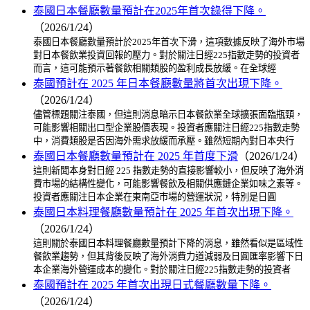
泰國日本餐廳數量預計在2025年首次錄得下降。
（2026/1/24）
泰國日本餐廳數量預計於2025年首次下滑，這項數據反映了海外市場
對日本餐飲業投資回報的壓力。對於關注日經225指數走勢的投資者
而言，這可能預示著餐飲相關類股的盈利成長放緩。在全球經
泰國預計在 2025 年日本餐廳數量將首次出現下降。
（2026/1/24）
儘管標題關注泰國，但這則消息暗示日本餐飲業全球擴張面臨瓶頸，
可能影響相關出口型企業股價表現。投資者應關注日經225指數走勢
中，消費類股是否因海外需求放緩而承壓。雖然短期內對日本央行
泰國日本餐廳數量預計在 2025 年首度下滑
（2026/1/24）
這則新聞本身對日經 225 指數走勢的直接影響較小，但反映了海外消
費市場的結構性變化，可能影響餐飲及相關供應鏈企業如味之素等。
投資者應關注日本企業在東南亞市場的營運狀況，特別是日圓
泰國日本料理餐廳數量預計在 2025 年首次出現下降。
（2026/1/24）
這則關於泰國日本料理餐廳數量預計下降的消息，雖然看似是區域性
餐飲業趨勢，但其背後反映了海外消費力道減弱及日圓匯率影響下日
本企業海外營運成本的變化。對於關注日經225指數走勢的投資者
泰國預計在 2025 年首次出現日式餐廳數量下降。
（2026/1/24）