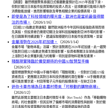
【摘要】 雖然標題聚焦泰國日式餐廳數量預計在2025年首度下滑，
但對於關注日本股市投資策略的投資人而言，這項數據可能暗示海外
消費動能放緩，進而影響餐飲及零售相關企業的股價表現。目
即使是為了科技領域的曝光度，歐洲也是當前最值得關
注的市場。
（2026/1/16）
【日經225指數走勢速報】雖然歐洲股市今年因科技股強勁表現而領
先美股，但投資者仍需密切關注全球科技股輪動對亞洲市場的影響。
在日圓匯率持續波動下，建議採取穩健的日本股市投資策略，並留
金屬漲勢在2026年初加速。
（2026/1/14）
金屬市場「動物本能」活躍，預計漲勢將在2026年初加速，此一趨勢
可能對日經225指數走勢產生間接影響。投資者應關注全球商品價格
上漲對日本企業獲利能力的衝擊，特別是原物料密集型產業。
殘酷現實降臨於備受期待的中國AI智慧型手機
（2026/1/5）
儘管標題聚焦於中國AI手機市場的「殘酷現實」，但對於日經225投
資者而言，更應關注其對日本科技供應鏈的潛在衝擊。AI手機需求放
緩可能影響京瓷、村田等電子元件股的股價表現。在缺乏日本
迷你卡車市場為日本農村帶來「可移動的購物商場」
（2026/1/2）
雖然此新聞主要關注日本農村微型卡車（Kei Truck）作為「移動購物
商場」的社會趨勢，但其反映了偏鄉市場的消費韌性與創新。對於關
注日本股市投資策略的投資者而言，這類基礎設施的改善