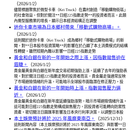
（2026/1/2）
儘管標題聚焦於微型卡車（Kei Truck）在農村創造「移動購物街區」
的社會效益，但對於關注**日經225指數走勢**的投資者而言，此類
內需型服務業的增長，顯示日本經濟結構正在調整
迷你卡車市場為日本鄉村帶來「移動式購物商場」。
（2026/1/2）
這則關於迷你卡車（Kei Truck）成為鄉村「移動式購物商場」的新
聞，對**日本股市投資策略**的影響在於凸顯了本土消費模式的結構
性轉變。雖然短期內難以影響**日經225指數走勢
黃金和白銀在新的一年開始之際上漲，因指數拋售迫在
眉睫。
（2026/1/2）
貴金屬黃金與白銀在新年度交易初期強勁上漲，延續了去年的強勁表
現。對於關注日經225指數走勢的投資者而言，貴金屬走強通常反映
了市場避險情緒的升溫，可能暗示全球股市面臨潛在修正壓力。投
黃金和白銀在新的一年開始時上漲，指數拋售壓力逼
近。
（2026/1/2）
貴金屬黃金和白銀在新年度延續強勁漲勢，暗示市場避險情緒升溫。
這可能對日經225指數走勢構成拋售壓力，因投資者可能轉向防禦性
資產。密切關注日圓匯率影響及日本央行利率決策，以調整日本股
本土娛樂預計將於 2025 年風靡東南亞。
（2025/12/31）
這則新聞內容（本土娛樂預計將於 2025 年風靡東南亞）與影響**日