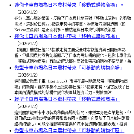
迷你卡車市場為日本農村帶來「移動式購物商場」。
（2026/1/2）
迷你卡車市場的繁榮，反映了日本農村地區對「移動式購物」的強勁
需求，這對於日經225指數走勢中的零售、物流及汽車製造商（如
Kei-car生產商）是正面利多。雖然這與日本央行利率決策或
迷你卡車市場為日本鄉村帶來「移動式購物商場」
（2026/1/2）
【摘要】雖然日經225指數走勢主要受全球宏觀經濟與日圓匯率影
響，但此類農村零售創新顯示了日本內需結構的變化。迷你卡車作為
「移動式購物商場」有助於解決鄉村高齡化帶來的購物不便問題，為
微型卡車市場為日本農村帶來「可移動的購物商場」
（2026/1/2）
這則關於微型卡車（Kei Truck）市場在農村地區發展「移動購物商
場」的新聞，雖然本身不直接影響日經225指數走勢，但它反映了日
本國內消費模式的結構性變化與區域經濟活力。對於關注
輕型卡車市場為日本鄉村帶來「移動式購物商場」
（2026/1/2）
這則關於輕型卡車改裝為移動商場的新聞，雖然本身是產業趨勢，但
對日經225指數走勢的直接影響有限。然而，它反映了日本鄉村消費
結構的變化，可能間接影響零售業和汽車製造商的股價表現。投資
微型卡車市場為日本農村帶來「可移動的購物街區」