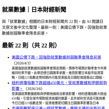
就業數據｜日本財經新聞
與「就業數據」相關的日本財經新聞共 22 則，由 AI 閱讀日
文原文後中文化整理。最新一則：美國公債下跌，因強勁就業
數據削弱聯準會降息前景。
最新 22 則（共 22 則）
美國公債下跌，因強勁就業數據削弱聯準會降息前景
（2026/4/3）
美國強勁就業數據削弱聯準會降息預期，債券市場預計聯準會今年將
維持利率不變。此舉恐使日圓匯率承壓，進而影響日本股市投資策
略。日經225指數走勢短期內可能受美股及日圓貶值提振出口類股，
紐約道瓊指數下跌超過450美元，受就業數據和伊朗局勢
影響。
（2026/3/6）
受美國就業數據疲軟與伊朗地緣政治緊張影響，紐約道瓊指數大跌逾
450點，引發全球市場對經濟放緩的擔憂。此外部利空消息可能拖累
今日日經225指數走勢，投資者應密切關注日圓匯率影響及日本
市場距離緊張只差一個就業數據，摩根大通的米斯拉表