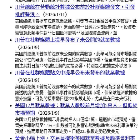
元疲軟將推升【日圓匯率影響】，若日圓急劇走強，恐壓抑出口導
川普總統在勞動統計數據公布前於社群媒體發文，引發
批評聲浪。
（2026/1/11）
美國總統川普提前洩露就業數據，引發市場對金融公平性的質疑。此
舉可能導致全球市場波動，進而影響**日經225指數走勢**。投資者
需留意此類事件對**日圓匯率影響**及國際資金流向，並
川普在社群媒體上提早發布了未公開的就業數據
（2026/1/9）
美國前總統川普提前洩露未公開的就業數據，此舉可能引發市場對資
訊公平性的疑慮。儘管此事件直接影響美國市場，但全球投資者仍需
關注其對日經225指數走勢的間接影響，特別是若數據意外導致市
川普在社群媒體貼文中提早公布未發布的就業數據
（2026/1/9）
美國前總統川普提前洩露未發布的就業數據，此舉可能引發市場對資
訊透明度的擔憂。儘管此事件直接影響美國市場，但全球經濟數據的
意外披露，可能間接牽動日經225指數走勢，尤其是在日本央行利
美國12月就業數據：就業人數較前月增加5萬人，但低於
市場預期
（2026/1/9）
美國12月就業數據顯示非農就業人口僅增5萬，遠遜於市場預期，儘
管失業率略降至4.4%。此數據可能影響市場對聯準會未來利率決策的
預期，進而牽動日圓匯率走勢。日經225指數走勢恐受美元
黃金小幅上漲，交易員權衡美國就業數據及聯準會利率