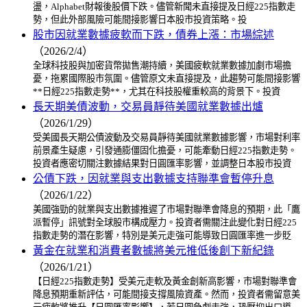
盪，Alphabet財報後股價下跌。儘管新聞未直接提及日經225指數走
勢，但此外部風險可能間接影響日本股市投資策略。投
股市因就業數據疲軟而下跌，債券上漲：市場綜述
（2026/2/4）
全球科技股與加密貨幣拋售潮持續，美國疲軟就業數據加劇市場擔
憂，拖累國際股市氛圍。儘管原文未直接提及，此趨勢可能間接影響
**日經225指數走勢**，尤其在科技股權重較高的背景下。投資
長天期美債波動，交易員靜待美國就業數據出爐
（2026/1/29）
受美國長天期公債波動及交易員靜待美國就業數據影響，市場對利率
前景產生疑慮，引發通膨僵固化擔憂，可能牽動日經225指數走勢。
投資者應密切關注數據結果對日圓匯率影響，並調整日本股市投資
公債下跌，因就業與支出數據支持聯準會暫停升息
（2026/1/22）
美國強勁的就業與支出數據推遲了市場對聯準會降息的預期，此「鷹
派暫停」訊號對全球股市構成壓力。投資者需關注此變化對日經225
指數走勢的潛在影響，特別是美元走強可能導致日圓匯率進一步貶
黃金在就業和消費者數據將美元推低後創下新紀錄
（2026/1/21）
【日經225指數走勢】受美元走軟及黃金創新高影響，市場對聯準會
降息預期重新評估，可能間接支撐風險資產。然而，投資者需留意美