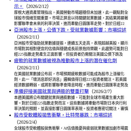
示。
（2026/2/12）
摩根大通資產管理指出，美國勞動市場趨穩但未加速，此一觀點對全
球股市情緒至關重要。市場正屏息以待關鍵就業數據，其結果將顯著
影響聯準會未來的利率決策，進而牽動日圓匯率走勢。對於日經22
亞洲股市上漲，公債下跌，受就業數據影響：市場綜述
（2026/2/11）
亞洲股市受強勁就業數據提振，連續五天走高，表現超越美股，顯示
市場對其相對便宜的估值與穩健成長前景抱持樂觀。此趨勢可能對日
經225指數走勢產生正面影響，但投資者仍需關注美國公債下跌及
疲軟的就業數據被視為推動股市上漲的潛在催化劑
（2026/2/11）
在美國就業數據公布前，市場預期疲軟數據可能成為股市上漲催化
劑，此一「壞消息即好消息」邏輯值得日經225投資者關注。若美國
經濟數據轉弱，或將影響聯準會降息時程，進而牽動日圓匯率走勢及
準備迎接美國就業與通膨的雙重打擊
（2026/2/7）
本週美國將公布關鍵就業與通膨數據，可能對全球市場產生重大影
響。對於日經225指數走勢而言，這些數據將牽動市場對日本央行利
率決策的預期，並直接影響日圓匯率表現。投資者應密切關注，審慎
股市受軟體股拋售衝擊，比特幣暴跌：市場綜述
（2026/2/4）
全球股市受軟體股拋售衝擊，AI估值擔憂與疲弱就業數據加劇市場震