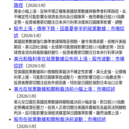
路徑
（2026/1/8）
黃金小幅上漲，反映市場正權衡美國就業數據與聯準會利率路徑。此
不確定性可能影響全球資金流向及日圓匯率，進而牽動日經225指數
走勢。投資者應密切關注日本央行利率決策與日圓匯率影響，調整
股市上漲，債券下跌，因喜憂參半的就業數據：市場綜
述
（2026/1/8）
美國就業數據強化聯準會謹慎降息預期，雖令美債承壓，卻推升美股
期貨，美元回吐漲幅。此情勢可能間接影響日經225指數走勢，因全
球資金流向與風險偏好變化。投資者應密切關注日本央行利率決策
美元和殖利率在就業數據公布前上漲，股市波動：市場
綜述
（2026/1/8）
受美國就業數據與川普關稅案裁決不確定性影響，美元走強、公債殖
利率上揚，可能對日圓匯率造成壓力，進而影響日經225指數走勢。
投資者應密切關注這些外部因素，特別是日圓貶值對日本出口企業
美元在就業數據和關稅裁決前小幅上漲：市場綜述
（2026/1/8）
美元兌日圓在美國就業數據與關稅裁決前小幅走強，對日經225指數
走勢構成潛在壓力。投資人正密切關注美國非農報告及最高法院關稅
判決，這可能影響全球經濟展望與日圓匯率影響。雖然油價上漲，
股市在就業數據和關稅裁決前波動：市場綜述
（2026/1/8）