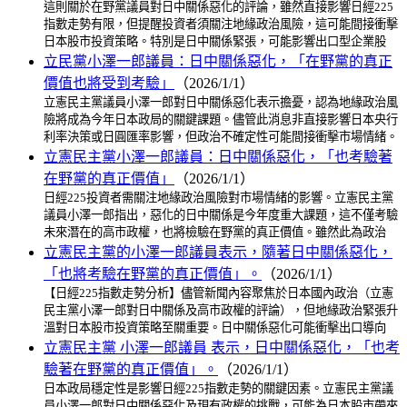
這則關於在野黨議員對日中關係惡化的評論，雖然直接影響日經225
指數走勢有限，但提醒投資者須關注地緣政治風險，這可能間接衝擊
日本股市投資策略。特別是日中關係緊張，可能影響出口型企業股
立民黨小澤一郎議員：日中關係惡化，「在野黨的真正
價值也將受到考驗」
（2026/1/1）
立憲民主黨議員小澤一郎對日中關係惡化表示擔憂，認為地緣政治風
險將成為今年日本政局的關鍵課題。儘管此消息非直接影響日本央行
利率決策或日圓匯率影響，但政治不確定性可能間接衝擊市場情緒。
立憲民主黨小澤一郎議員：日中關係惡化，「也考驗著
在野黨的真正價值」
（2026/1/1）
日經225投資者需關注地緣政治風險對市場情緒的影響。立憲民主黨
議員小澤一郎指出，惡化的日中關係是今年度重大課題，這不僅考驗
未來潛在的高市政權，也將檢驗在野黨的真正價值。雖然此為政治
立憲民主黨的小澤一郎議員表示，隨著日中關係惡化，
「也將考驗在野黨的真正價值」。
（2026/1/1）
【日經225指數走勢分析】儘管新聞內容聚焦於日本國內政治（立憲
民主黨小澤一郎對日中關係及高市政權的評論），但地緣政治緊張升
溫對日本股市投資策略至關重要。日中關係惡化可能衝擊出口導向
立憲民主黨 小澤一郎議員 表示，日中關係惡化，「也考
驗著在野黨的真正價值」。
（2026/1/1）
日本政局穩定性是影響日經225指數走勢的關鍵因素。立憲民主黨議
員小澤一郎對日中關係惡化及現有政權的挑戰，可能為日本股市帶來