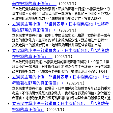
著在野黨的真正價值」。
（2026/1/1）
日本政局變動與地緣政治緊張，正成為影響**日經225指數走勢**的
潛在風險。立憲民主黨議員小澤一郎強調，惡化的日中關係不僅考驗
執政黨的危機應對能力，也間接影響市場穩定性。投資人應密
立憲民主黨小澤一郎議員表示，日中關係惡化「也將考
驗在野黨的真正價值」。
（2026/1/1）
立憲民主黨議員小澤一郎對日中關係惡化表示擔憂，認為這將考驗在
野黨的應對能力，並可能影響未來政局穩定性。對於關注**日經225
指數走勢**的投資者而言，地緣政治風險升溫通常會增加市場
立民黨的小澤一郎議員表示，日中關係惡化「也將考驗
在野黨的真正價值」。
（2026/1/1）
日本政局動態對日經225指數走勢的間接影響值得關注。立憲民主黨
議員小澤一郎強調，日中關係惡化將成為今年主要課題，不僅考驗執
政黨的應對能力，也檢驗在野黨的價值。雖然此消息不直接涉及日
立憲民主黨的小澤一郎議員表示，日中關係惡化，「也
考驗著在野黨的真正價值」。
（2026/1/1）
立憲民主黨議員小澤一郎警告，日中關係惡化將成為今年政局的重大
考驗，不僅挑戰執政黨的應對能力，也考驗在野黨的價值。對於投資
者而言，地緣政治風險升溫可能影響出口導向型企業的股價表現，進
立憲民主黨小澤一郎議員：日中關係惡化，「也考驗在
野黨的真正價值」
（2026/1/1）