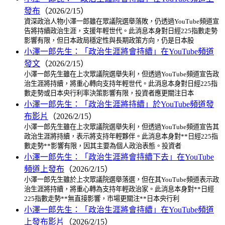
發布
（2026/2/15）
資深政治人物小澤一郎雖在眾議院選舉落敗，仍透過YouTube頻道宣
告將持續政治生涯，支援年輕世代。此消息本身對日經225指數走勢
影響有限，但日本政局穩定性與長期政策方向，仍是日本股
小澤一郎先生：「政治生涯將會持續」在YouTube頻道
發文
（2026/2/15）
小澤一郎先生雖在上次眾議院選舉失利，但透過YouTube頻道宣告政
治生涯將持續，將重心轉向支持年輕世代。此消息本身對日經225指
數走勢或日本央行利率決策影響有限，投資者應更關注日本
小澤一郎先生：「政治生涯將持續」於YouTube頻道發
布影片
（2026/2/15）
小澤一郎先生雖在上次眾議院選舉失利，但透過YouTube頻道宣告其
政治生涯將持續，表示將支持年輕夥伴。此消息本身對**日經225指
數走勢**影響有限，因其主要為個人政治表態。投資者
小澤一郎先生：「政治生涯將會持續下去」在YouTube
頻道上發布
（2026/2/15）
小澤一郎先生雖於上次眾議院選舉落選，但在其YouTube頻道表示政
治生涯將持續，將重心轉為支持年輕政治家。此消息本身對**日經
225指數走勢**無直接影響，市場更關注**日本央行利
小澤一郎先生：「政治生涯將會持續」在YouTube頻道
上發布影片
（2026/2/15）