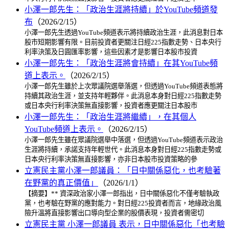
小澤一郎先生：「政治生涯將持續」於YouTube頻道發
布
（2026/2/15）
小澤一郎先生透過YouTube頻道表示將持續政治生涯，此消息對日本
股市短期影響有限。目前投資者更關注日經225指數走勢、日本央行
利率決策及日圓匯率影響，這些因素才是影響日本股市投資
小澤一郎先生：「政治生涯將會持續」在其YouTube頻
道上表示。
（2026/2/15）
小澤一郎先生雖於上次眾議院選舉落選，但透過YouTube頻道表態將
持續其政治生涯，並支持年輕夥伴。此消息本身對日經225指數走勢
或日本央行利率決策無直接影響，投資者應更關注日本股市
小澤一郎先生：「政治生涯將繼續」，在其個人
YouTube頻道上表示。
（2026/2/15）
小澤一郎先生雖在眾議院選舉中落選，但透過YouTube頻道表示政治
生涯將持續，承諾支持年輕世代。此消息本身對日經225指數走勢或
日本央行利率決策無直接影響，亦非日本股市投資策略的參
立憲民主黨小澤一郎議員：「日中關係惡化，也考驗著
在野黨的真正價值」
（2026/1/1）
【摘要】** 資深政治家小澤一郎指出，日中關係惡化不僅考驗執政
黨，也考驗在野黨的應對能力。對日經225投資者而言，地緣政治風
險升溫將直接影響出口導向型企業的股價表現，投資者需密切
立憲民主黨 小澤一郎議員 表示，日中關係惡化「也考驗