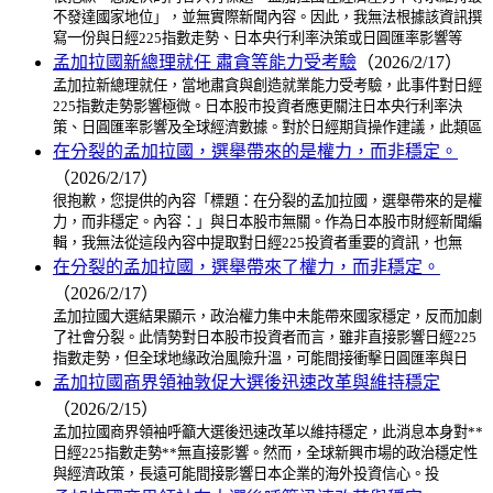
不發達國家地位」，並無實際新聞內容。因此，我無法根據該資訊撰
寫一份與日經225指數走勢、日本央行利率決策或日圓匯率影響等
孟加拉國新總理就任 肅貪等能力受考驗
（2026/2/17）
孟加拉新總理就任，當地肅貪與創造就業能力受考驗，此事件對日經
225指數走勢影響極微。日本股市投資者應更關注日本央行利率決
策、日圓匯率影響及全球經濟數據。對於日經期貨操作建議，此類區
在分裂的孟加拉國，選舉帶來的是權力，而非穩定。
（2026/2/17）
很抱歉，您提供的內容「標題：在分裂的孟加拉國，選舉帶來的是權
力，而非穩定。內容：」與日本股市無關。作為日本股市財經新聞編
輯，我無法從這段內容中提取對日經225投資者重要的資訊，也無
在分裂的孟加拉國，選舉帶來了權力，而非穩定。
（2026/2/17）
孟加拉國大選結果顯示，政治權力集中未能帶來國家穩定，反而加劇
了社會分裂。此情勢對日本股市投資者而言，雖非直接影響日經225
指數走勢，但全球地緣政治風險升溫，可能間接衝擊日圓匯率與日
孟加拉國商界領袖敦促大選後迅速改革與維持穩定
（2026/2/15）
孟加拉國商界領袖呼籲大選後迅速改革以維持穩定，此消息本身對**
日經225指數走勢**無直接影響。然而，全球新興市場的政治穩定性
與經濟政策，長遠可能間接影響日本企業的海外投資信心。投