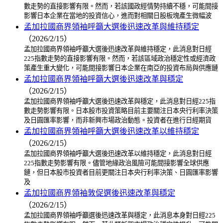
數走勢的直接影響有限。然而，若該國政經情勢持續不穩，可能間接
影響日本企業在當地的投資信心，進而對相關日股板塊產生微幅波
孟加拉國商界領袖呼籲大選後迅速改革與維持穩定
（2026/2/15）
孟加拉國商界領袖呼籲大選後迅速改革與維持穩定，此消息對日經
225指數走勢的直接影響有限。然而，若該區域政治穩定性或經濟政
策產生重大變化，可能間接影響日本企業在南亞的投資布局與供應鏈
孟加拉國商界領袖呼籲大選後迅速改革與穩定
（2026/2/15）
孟加拉國商界領袖呼籲大選後迅速改革與穩定，此消息對日經225指
數走勢影響有限。日本股市投資策略目前主要關注日本央行利率決策
及日圓匯率影響，而非新興市場政治動態。投資者在進行日經期貨
孟加拉國商界領袖呼籲大選後迅速改革以維持穩定
（2026/2/15）
孟加拉國商界領袖呼籲大選後迅速改革以維持穩定，此消息對日經
225指數走勢影響有限。儘管地緣政治風險可能間接影響全球供應
鏈，但日本股市投資者目前更關注日本央行利率決策、日圓匯率影響
及
孟加拉國商界領袖敦促選後迅速改革與穩定
（2026/2/15）
孟加拉國商界領袖呼籲選後迅速改革與穩定，此消息本身對日經225