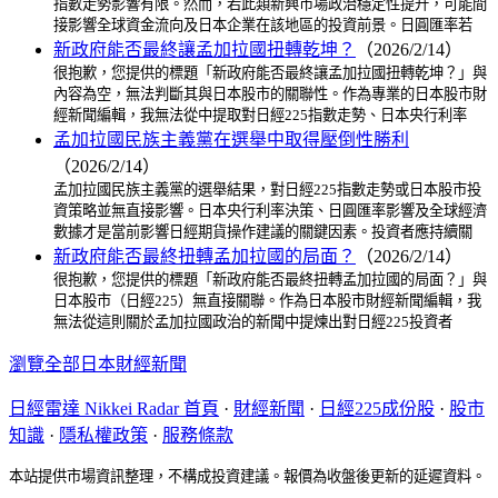
指數走勢影響有限。然而，若此類新興市場政治穩定性提升，可能間
接影響全球資金流向及日本企業在該地區的投資前景。日圓匯率若
新政府能否最終讓孟加拉國扭轉乾坤？
（2026/2/14）
很抱歉，您提供的標題「新政府能否最終讓孟加拉國扭轉乾坤？」與
內容為空，無法判斷其與日本股市的關聯性。作為專業的日本股市財
經新聞編輯，我無法從中提取對日經225指數走勢、日本央行利率
孟加拉國民族主義黨在選舉中取得壓倒性勝利
（2026/2/14）
孟加拉國民族主義黨的選舉結果，對日經225指數走勢或日本股市投
資策略並無直接影響。日本央行利率決策、日圓匯率影響及全球經濟
數據才是當前影響日經期貨操作建議的關鍵因素。投資者應持續關
新政府能否最終扭轉孟加拉國的局面？
（2026/2/14）
很抱歉，您提供的標題「新政府能否最終扭轉孟加拉國的局面？」與
日本股市（日經225）無直接關聯。作為日本股市財經新聞編輯，我
無法從這則關於孟加拉國政治的新聞中提煉出對日經225投資者
瀏覽全部日本財經新聞
日經雷達 Nikkei Radar 首頁
·
財經新聞
·
日經225成份股
·
股市
知識
·
隱私權政策
·
服務條款
本站提供市場資訊整理，不構成投資建議。報價為收盤後更新的延遲資料。