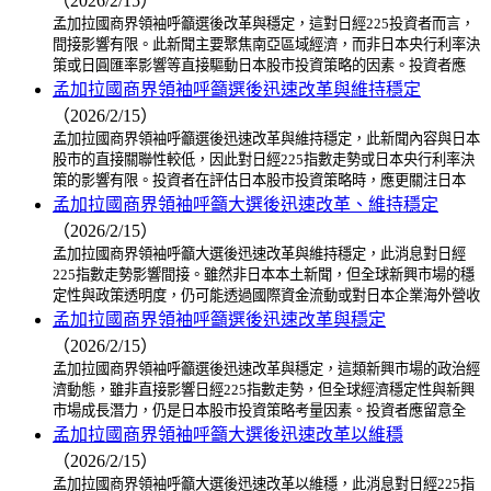
（2026/2/15）
孟加拉國商界領袖呼籲選後改革與穩定，這對日經225投資者而言，
間接影響有限。此新聞主要聚焦南亞區域經濟，而非日本央行利率決
策或日圓匯率影響等直接驅動日本股市投資策略的因素。投資者應
孟加拉國商界領袖呼籲選後迅速改革與維持穩定
（2026/2/15）
孟加拉國商界領袖呼籲選後迅速改革與維持穩定，此新聞內容與日本
股市的直接關聯性較低，因此對日經225指數走勢或日本央行利率決
策的影響有限。投資者在評估日本股市投資策略時，應更關注日本
孟加拉國商界領袖呼籲大選後迅速改革、維持穩定
（2026/2/15）
孟加拉國商界領袖呼籲大選後迅速改革與維持穩定，此消息對日經
225指數走勢影響間接。雖然非日本本土新聞，但全球新興市場的穩
定性與政策透明度，仍可能透過國際資金流動或對日本企業海外營收
孟加拉國商界領袖呼籲選後迅速改革與穩定
（2026/2/15）
孟加拉國商界領袖呼籲選後迅速改革與穩定，這類新興市場的政治經
濟動態，雖非直接影響日經225指數走勢，但全球經濟穩定性與新興
市場成長潛力，仍是日本股市投資策略考量因素。投資者應留意全
孟加拉國商界領袖呼籲大選後迅速改革以維穩
（2026/2/15）
孟加拉國商界領袖呼籲大選後迅速改革以維穩，此消息對日經225指