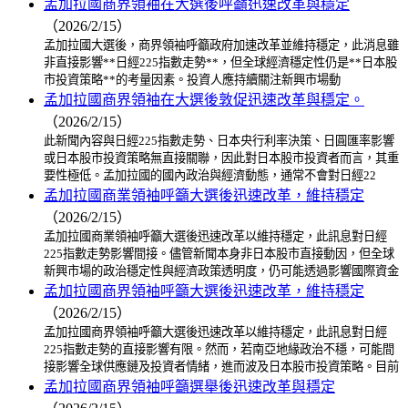
孟加拉國商界領袖在大選後呼籲迅速改革與穩定
（2026/2/15）
孟加拉國大選後，商界領袖呼籲政府加速改革並維持穩定，此消息雖
非直接影響**日經225指數走勢**，但全球經濟穩定性仍是**日本股
市投資策略**的考量因素。投資人應持續關注新興市場動
孟加拉國商界領袖在大選後敦促迅速改革與穩定。
（2026/2/15）
此新聞內容與日經225指數走勢、日本央行利率決策、日圓匯率影響
或日本股市投資策略無直接關聯，因此對日本股市投資者而言，其重
要性極低。孟加拉國的國內政治與經濟動態，通常不會對日經22
孟加拉國商業領袖呼籲大選後迅速改革，維持穩定
（2026/2/15）
孟加拉國商業領袖呼籲大選後迅速改革以維持穩定，此訊息對日經
225指數走勢影響間接。儘管新聞本身非日本股市直接動因，但全球
新興市場的政治穩定性與經濟政策透明度，仍可能透過影響國際資金
孟加拉國商界領袖呼籲大選後迅速改革，維持穩定
（2026/2/15）
孟加拉國商界領袖呼籲大選後迅速改革以維持穩定，此訊息對日經
225指數走勢的直接影響有限。然而，若南亞地緣政治不穩，可能間
接影響全球供應鏈及投資者情緒，進而波及日本股市投資策略。目前
孟加拉國商界領袖呼籲選舉後迅速改革與穩定