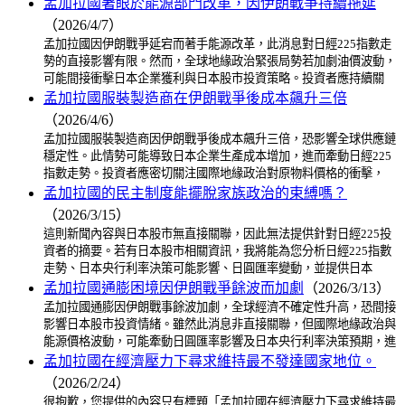
孟加拉國著眼於能源部門改革，因伊朗戰爭持續拖延
（2026/4/7）
孟加拉國因伊朗戰爭延宕而著手能源改革，此消息對日經225指數走
勢的直接影響有限。然而，全球地緣政治緊張局勢若加劇油價波動，
可能間接衝擊日本企業獲利與日本股市投資策略。投資者應持續關
孟加拉國服裝製造商在伊朗戰爭後成本飆升三倍
（2026/4/6）
孟加拉國服裝製造商因伊朗戰爭後成本飆升三倍，恐影響全球供應鏈
穩定性。此情勢可能導致日本企業生產成本增加，進而牽動日經225
指數走勢。投資者應密切關注國際地緣政治對原物料價格的衝擊，
孟加拉國的民主制度能擺脫家族政治的束縛嗎？
（2026/3/15）
這則新聞內容與日本股市無直接關聯，因此無法提供針對日經225投
資者的摘要。若有日本股市相關資訊，我將能為您分析日經225指數
走勢、日本央行利率決策可能影響、日圓匯率變動，並提供日本
孟加拉國通膨困境因伊朗戰爭餘波而加劇
（2026/3/13）
孟加拉國通膨因伊朗戰事餘波加劇，全球經濟不確定性升高，恐間接
影響日本股市投資情緒。雖然此消息非直接關聯，但國際地緣政治與
能源價格波動，可能牽動日圓匯率影響及日本央行利率決策預期，進
孟加拉國在經濟壓力下尋求維持最不發達國家地位。
（2026/2/24）
很抱歉，您提供的內容只有標題「孟加拉國在經濟壓力下尋求維持最