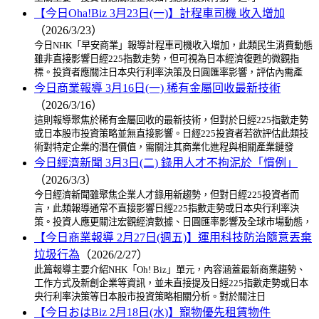
【今日Oha!Biz 3月23日(一)】計程車司機 收入增加
（2026/3/23）
今日NHK「早安商業」報導計程車司機收入增加，此類民生消費動態
雖非直接影響日經225指數走勢，但可視為日本經濟復甦的微觀指
標。投資者應關注日本央行利率決策及日圓匯率影響，評估內需產
今日商業報導 3月16日(一) 稀有金屬回收最新技術
（2026/3/16）
這則報導聚焦於稀有金屬回收的最新技術，但對於日經225指數走勢
或日本股市投資策略並無直接影響。日經225投資者若欲評估此類技
術對特定企業的潛在價值，需關注其商業化進程與相關產業鏈發
今日經濟新聞 3月3日(二) 錄用人才不拘泥於「慣例」
（2026/3/3）
今日經濟新聞雖聚焦企業人才錄用新趨勢，但對日經225投資者而
言，此類報導通常不直接影響日經225指數走勢或日本央行利率決
策。投資人應更關注宏觀經濟數據、日圓匯率影響及全球市場動態，
【今日商業報導 2月27日(週五)】運用科技防治隨意丟棄
垃圾行為
（2026/2/27）
此篇報導主要介紹NHK「Oh! Biz」單元，內容涵蓋最新商業趨勢、
工作方式及新創企業等資訊，並未直接提及日經225指數走勢或日本
央行利率決策等日本股市投資策略相關分析。對於關注日
【今日おはBiz 2月18日(水)】寵物優先租賃物件