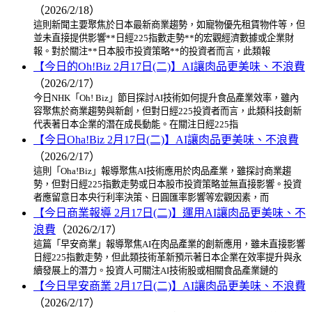
（2026/2/18）
這則新聞主要聚焦於日本最新商業趨勢，如寵物優先租賃物件等，但
並未直接提供影響**日經225指數走勢**的宏觀經濟數據或企業財
報。對於關注**日本股市投資策略**的投資者而言，此類報
【今日的Oh!Biz 2月17日(二)】AI讓肉品更美味、不浪費
（2026/2/17）
今日NHK「Oh! Biz」節目探討AI技術如何提升食品產業效率，雖內
容聚焦於商業趨勢與新創，但對日經225投資者而言，此類科技創新
代表著日本企業的潛在成長動能。在關注日經225指
【今日Oha!Biz 2月17日(二)】AI讓肉品更美味、不浪費
（2026/2/17）
這則「Oha!Biz」報導聚焦AI技術應用於肉品產業，雖探討商業趨
勢，但對日經225指數走勢或日本股市投資策略並無直接影響。投資
者應留意日本央行利率決策、日圓匯率影響等宏觀因素，而
【今日商業報導 2月17日(二)】運用AI讓肉品更美味、不
浪費
（2026/2/17）
這篇「早安商業」報導聚焦AI在肉品產業的創新應用，雖未直接影響
日經225指數走勢，但此類技術革新預示著日本企業在效率提升與永
續發展上的潛力。投資人可關注AI技術股或相關食品產業鏈的
【今日早安商業 2月17日(二)】AI讓肉品更美味、不浪費
（2026/2/17）