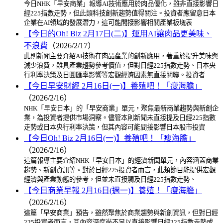
今日NHK「早安商業」報導AI技術應用於肉品優化，雖非直接影響日
經225指數走勢，但此類科技創新趨勢值得關注。投資者應留意日本
企業在AI領域的發展潛力，這可能間接影響相關產業板塊表
【今日的Oh! Biz 2月17日(二)】運用AI讓肉品更美味、
不浪費
（2026/2/17）
此則新聞主要介紹AI技術在肉品產業的創新應用，著重於提升美味與
減少浪費，雖具產業趨勢參考價值，但對日經225指數走勢、日本央
行利率決策及日圓匯率影響等宏觀經濟因素無直接關聯。投資者
【今日早安財經 2月16日(一)】養殖吧！「瘦海膽」
（2026/2/16）
NHK「早安日本」的「早安商業」單元，聚焦最新商業趨勢與新創企
業，為投資者提供市場洞察。儘管本則新聞未直接提及日經225指數
走勢或日本央行利率決策，但其內容可能間接影響日本股市投資
【今日Oh! Biz 2月16日(一)】養殖吧！「瘦海膽」
（2026/2/16）
這篇報導主要介紹NHK「早安日本」的經濟新聞單元，內容涵蓋商業
趨勢、新創資訊等。對於日經225投資者而言，此類節目能提供宏觀
經濟與產業動態的參考，但並未直接觸及日經225指數走勢、
【今日商業早報 2月16日(週一)】養殖！「瘦海膽」
（2026/2/16）
這篇「早安商業」預告，雖然聚焦於商業趨勢與新創資訊，但對日經
225投資者而言，其內容深度尚不足以直接影響日經225指數走勢或