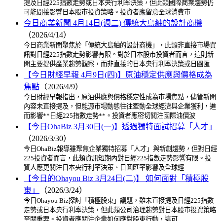
提及日經225指數走勢或日本央行利率決策，但此類國際商業趨勢仍
可能間接影響日本股市投資策略。投資者應留意全球消費市
今日商業新聞 4月14日(週二) 傳統大島紬的設計商機
（2026/4/14）
今日商業新聞聚焦於「傳統大島紬的設計商機」，此類非直接市場資
訊對日經225指數走勢影響有限。對於日本股市投資者而言，這則新
聞主要提供產業趨勢觀察，而非直接的日本央行利率決策或日圓匯
【今日財經早報 4月9日(四)】原油穩定供應與價格成為
焦點
（2026/4/9）
今日財經早報指出，原油供應與價格穩定性成為市場焦點，儘管新聞
內容未直接提及，但能源市場動態往往牽動全球經濟與企業獲利，進
而影響**日經225指數走勢**。投資者應密切關注國際油價波
【今日OhaBiz 3月30日(一)】透過獨特面試招募「人才」
（2026/3/30）
今日OhaBiz報導雖聚焦企業獨特招募「人才」與新創趨勢，但對日經
225投資者而言，此類資訊短期內對日經225指數走勢影響有限。投
資人應更關注日本央行利率決策、日圓匯率影響及全球經
【今日的Ohayou Biz 3月24日(二)】 如何面對「積極股
東」
（2026/3/24）
今日Ohayou Biz探討「積極股東」議題，雖未直接提及日經225指數
走勢或日本央行利率決策，但此類公司治理趨勢對日本股市投資策略
至關重要。投資者應關注企業如何應對股東行動，這可