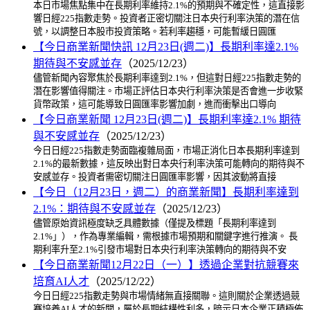
本日市場焦點集中在長期利率維持2.1%的預期與不確定性，這直接影
響日經225指數走勢。投資者正密切關注日本央行利率決策的潛在信
號，以調整日本股市投資策略。若利率趨穩，可能暫緩日圓匯
【今日商業新聞快訊 12月23日(週二)】長期利率達2.1%
期待與不安感並存
（2025/12/23）
儘管新聞內容聚焦於長期利率達到2.1%，但這對日經225指數走勢的
潛在影響值得關注。市場正評估日本央行利率決策是否會進一步收緊
貨幣政策，這可能導致日圓匯率影響加劇，進而衝擊出口導向
【今日商業新聞 12月23日(週二)】長期利率達2.1% 期待
與不安感並存
（2025/12/23）
今日日經225指數走勢面臨複雜局面，市場正消化日本長期利率達到
2.1%的最新數據，這反映出對日本央行利率決策可能轉向的期待與不
安感並存。投資者需密切關注日圓匯率影響，因其波動將直接
【今日（12月23日，週二）的商業新聞】長期利率達到
2.1%：期待與不安感並存
（2025/12/23）
儘管原始資訊極度缺乏具體數據（僅提及標題「長期利率達到
2.1%」），作為專業編輯，需根據市場預期和關鍵字進行推演。 長
期利率升至2.1%引發市場對日本央行利率決策轉向的期待與不安
【今日商業新聞12月22日（一）】透過企業對抗競賽來
培育AI人才
（2025/12/22）
今日日經225指數走勢與市場情緒無直接關聯。這則關於企業透過競
賽培養AI人才的新聞，屬於長期結構性利多，暗示日本企業正積極佈