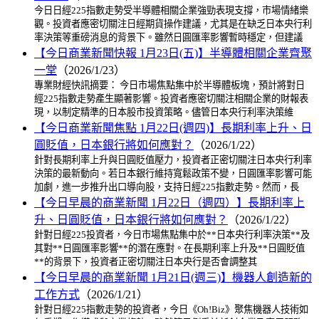
今日日經225指數走勢受半導體相關企業強勁表現支撐，市場情緒樂
觀。投資者應密切關注日經期貨操作建議，尤其是在缺乏日本央行利
率決策等重磅消息的背景下。雖然日圓匯率影響暫時穩定，但建議
【今日商業新聞快報 1月23日(五)】半導體相關企業齊聚
一堂
（2026/1/23）
專業財經快訊摘要： 今日市場焦點集中於半導體板塊，預計將對日
經225指數走勢產生顯著影響。投資者應密切關注相關企業的財報表
現，以制定精準的日本股市投資策略。儘管日本央行利率決策維
【今日商業新聞焦點 1月22日(週四)】長期利率上升、日
圓貶值，日本銀行將如何應對？
（2026/1/22）
針對長期利率上升與日圓貶值壓力，投資者正密切關注日本央行利率
決策的最新動向。若日本銀行維持寬鬆政策不變，日圓匯率影響可能
加劇，進一步推升出口導向股，支持日經225指數走勢。然而，長
【今日早晨的商業新聞 1月22日（週四）】長期利率上
升、日圓貶值，日本銀行將如何應對？
（2026/1/22）
針對日經225投資者，今日市場焦點集中於**日本央行利率決策**及
其對**日圓匯率影響**的潛在應對。在長期利率上升及**日圓貶值
**的背景下，投資者正密切關注日本央行是否會調整其
【今日早晨的商業新聞 1月21日(週三)】機器人創造新的
工作方式
（2026/1/21）
針對日經225指數走勢的投資者，今日《Oh!Biz》聚焦機器人技術如