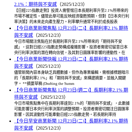
2.1%：期待與不安感
（2025/12/23）
【日經225指數走勢】投資人需警惕日本長期利率升至2.1%所帶來的
市場不確定性。儘管此舉可能反映經濟復甦預期，但對【日本央行利
率決策】的未來走向產生壓力。利率攀升通常不利於成長股表
【今日商業新聞焦點 12月23日(二)】長期利率2.1% 期待
與不安感
（2025/12/23）
今日市場關注焦點在於長期利率升至2.1%所帶來的「期待與不安
感」，這對日經225指數走勢構成複雜影響。投資者需密切留意日本
央行利率決策的潛在轉向信號，及其對日圓匯率影響的連動性。在
【今日商業新聞快報 12月23日(二)】長期利率2.1% 期待
與不安感
（2025/12/23）
儘管新聞內容本身缺乏具體數據，但作為專業編輯，需根據標題暗示
的「長期利率2.1%」和「期待與不安感」來構建摘要，並融入關鍵
字。 **摘要草稿 (Drafting the Summ
【今日商業新聞焦點 12月23日(週二)】長期利率2.1% 期
待與不安感
（2025/12/23）
今日市場焦點集中在長期利率達到2.1%的「期待與不安感」，此數據
可能影響日本央行利率決策的調整預期。投資者需密切關注日圓匯率
影響，因其波動性可能牽動日經225指數走勢。若長期利率持
【今日早安商業新聞 12月23日(二)】長期利率2.1% 期待
與不安感
（2025/12/23）