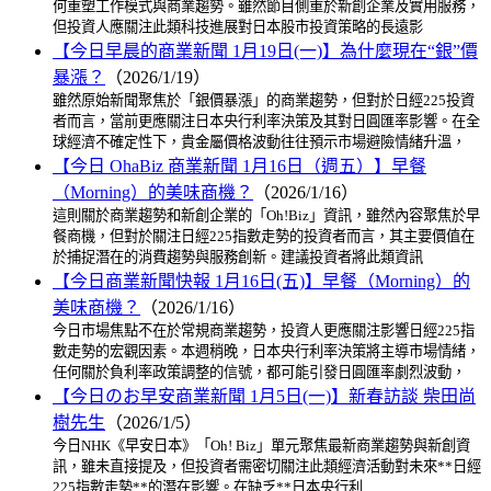
何重塑工作模式與商業趨勢。雖然節目側重於新創企業及實用服務，
但投資人應關注此類科技進展對日本股市投資策略的長遠影
【今日早晨的商業新聞 1月19日(一)】為什麼現在“銀”價
暴漲？
（2026/1/19）
雖然原始新聞聚焦於「銀價暴漲」的商業趨勢，但對於日經225投資
者而言，當前更應關注日本央行利率決策及其對日圓匯率影響。在全
球經濟不確定性下，貴金屬價格波動往往預示市場避險情緒升溫，
【今日 OhaBiz 商業新聞 1月16日（週五）】早餐
（Morning）的美味商機？
（2026/1/16）
這則關於商業趨勢和新創企業的「Oh!Biz」資訊，雖然內容聚焦於早
餐商機，但對於關注日經225指數走勢的投資者而言，其主要價值在
於捕捉潛在的消費趨勢與服務創新。建議投資者將此類資訊
【今日商業新聞快報 1月16日(五)】早餐（Morning）的
美味商機？
（2026/1/16）
今日市場焦點不在於常規商業趨勢，投資人更應關注影響日經225指
數走勢的宏觀因素。本週稍晚，日本央行利率決策將主導市場情緒，
任何關於負利率政策調整的信號，都可能引發日圓匯率劇烈波動，
【今日のお早安商業新聞 1月5日(一)】新春訪談 柴田尚
樹先生
（2026/1/5）
今日NHK《早安日本》「Oh! Biz」單元聚焦最新商業趨勢與新創資
訊，雖未直接提及，但投資者需密切關注此類經濟活動對未來**日經
225指數走勢**的潛在影響。在缺乏**日本央行利