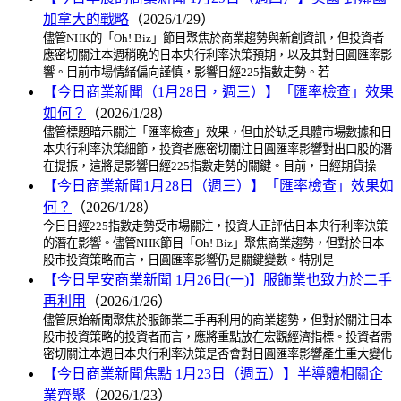
加拿大的戰略
（2026/1/29）
儘管NHK的「Oh! Biz」節目聚焦於商業趨勢與新創資訊，但投資者
應密切關注本週稍晚的日本央行利率決策預期，以及其對日圓匯率影
響。目前市場情緒偏向謹慎，影響日經225指數走勢。若
【今日商業新聞（1月28日，週三）】「匯率檢查」效果
如何？
（2026/1/28）
儘管標題暗示關注「匯率檢查」效果，但由於缺乏具體市場數據和日
本央行利率決策細節，投資者應密切關注日圓匯率影響對出口股的潛
在提振，這將是影響日經225指數走勢的關鍵。目前，日經期貨操
【今日商業新聞1月28日（週三）】「匯率檢查」效果如
何？
（2026/1/28）
今日日經225指數走勢受市場關注，投資人正評估日本央行利率決策
的潛在影響。儘管NHK節目「Oh! Biz」聚焦商業趨勢，但對於日本
股市投資策略而言，日圓匯率影響仍是關鍵變數。特別是
【今日早安商業新聞 1月26日(一)】服飾業也致力於二手
再利用
（2026/1/26）
儘管原始新聞聚焦於服飾業二手再利用的商業趨勢，但對於關注日本
股市投資策略的投資者而言，應將重點放在宏觀經濟指標。投資者需
密切關注本週日本央行利率決策是否會對日圓匯率影響產生重大變化
【今日商業新聞焦點 1月23日（週五）】半導體相關企
業齊聚
（2026/1/23）