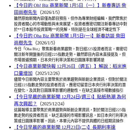
【今日的 Oh! Biz 商業新聞 1月5日（一）】新春專訪 柴
田尚樹先生
（2026/1/5）
雖然原始新聞內容僅為節目預告，但作為專業財經編輯，我們聚焦於
投資者關心的市場動態與未來展望。投資者應密切關注新春專訪中對
於**日本股市投資策略**的見解，特別是在全球經濟不確定性下
【今日的 Oha Biz 商業新聞 1月5日(一)】新春訪談 柴田
尚樹先生
（2026/1/5）
今日「Oha Biz」聚焦新春商業趨勢，對日經225投資者而言，需密切
關注新年開盤後的日經225指數走勢。雖然節目內容未直接提及，但
市場普遍預期，日本央行利率決策和日圓匯率影響將是
【今日商業新聞快報 12月26日（週五）】解說：稻米進
口量增加
（2025/12/26）
儘管今日新聞內容主要聚焦於商業趨勢與新創企業資訊，但對於關注
日經225指數走勢的投資者而言，應密切留意日本央行利率決策的潛
在變化，及其對日圓匯率影響的連動性。在缺乏直接市場數據指引
【今日早晨的商業新聞 12月24日(週三)】貼紙熱潮 為何
再次興起？
（2025/12/24）
這篇報導主要聚焦於商業趨勢與新創企業資訊，對於關注日經225指
數走勢的投資者而言，缺乏直接的市場影響訊息，如日本央行利率決
策或日圓匯率影響。因此，本單元內容不提供具體的日經期貨操作
【今日早晨的商業新聞 12月23日(二)】長期利率達