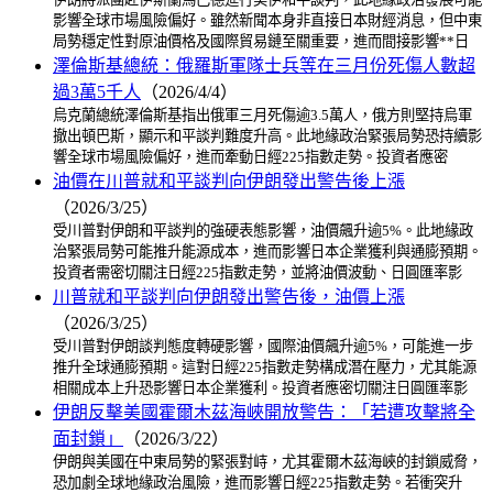
影響全球市場風險偏好。雖然新聞本身非直接日本財經消息，但中東
局勢穩定性對原油價格及國際貿易鏈至關重要，進而間接影響**日
澤倫斯基總統：俄羅斯軍隊士兵等在三月份死傷人數超
過3萬5千人
（2026/4/4）
烏克蘭總統澤倫斯基指出俄軍三月死傷逾3.5萬人，俄方則堅持烏軍
撤出頓巴斯，顯示和平談判難度升高。此地緣政治緊張局勢恐持續影
響全球市場風險偏好，進而牽動日經225指數走勢。投資者應密
油價在川普就和平談判向伊朗發出警告後上漲
（2026/3/25）
受川普對伊朗和平談判的強硬表態影響，油價飆升逾5%。此地緣政
治緊張局勢可能推升能源成本，進而影響日本企業獲利與通膨預期。
投資者需密切關注日經225指數走勢，並將油價波動、日圓匯率影
川普就和平談判向伊朗發出警告後，油價上漲
（2026/3/25）
受川普對伊朗談判態度轉硬影響，國際油價飆升逾5%，可能進一步
推升全球通膨預期。這對日經225指數走勢構成潛在壓力，尤其能源
相關成本上升恐影響日本企業獲利。投資者應密切關注日圓匯率影
伊朗反擊美國霍爾木茲海峽開放警告：「若遭攻擊將全
面封鎖」
（2026/3/22）
伊朗與美國在中東局勢的緊張對峙，尤其霍爾木茲海峽的封鎖威脅，
恐加劇全球地緣政治風險，進而影響日經225指數走勢。若衝突升