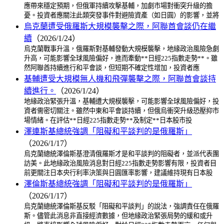
應帶來穩定預期，但俄軍持續攻擊基輔，加劇市場對衝突升級的擔
憂。投資者應關注此類突發事件對避險資產（如日圓）的影響，並將
烏克蘭遭受俄羅斯大規模襲擊之際，阿聯酋會談仍在繼
續
（2026/1/24）
烏克蘭戰事升溫，俄羅斯對基輔發動大規模襲擊，地緣政治風險急劇
升高，可能影響全球風險偏好，進而牽動**日經225指數走勢**。雖
然阿聯酋持續進行和平會談，但短期不確定性增加，投資者應
基輔遭受大規模無人機和飛彈襲擊之際，阿聯酋會談持
續進行。
（2026/1/24）
地緣政治緊張升溫，基輔遭大規模襲擊，可能影響全球風險偏好，投
資者需密切關注。雖然中東和平會談持續，但俄烏衝突升級恐壓抑市
場情緒。在評估**日經225指數走勢**及制定**日本股市投
澤連斯基總統強調「阻礙和平談判的是俄羅斯」
（2026/1/17）
烏克蘭總統澤倫斯基澄清俄羅斯才是和平談判的阻礙者，並派代表團
訪美。此地緣政治風險消息對日經225指數走勢影響有限，投資者目
前更關注日本央行利率決策與日圓匯率影響，建議維持現有日本股
澤倫斯基總統強調「阻礙和平談判的是俄羅斯」
（2026/1/17）
烏克蘭總統澤倫斯基反駁「阻礙和平談判」的說法，強調責任在俄羅
斯。儘管此消息非直接經濟數據，但地緣政治緊張局勢的緩和或升