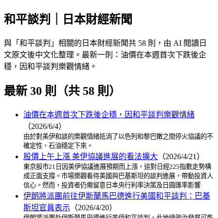
和平談判｜日本財經新聞
與「和平談判」相關的日本財經新聞共 58 則，由 AI 閱讀日
文原文後中文化整理。最新一則：油價在本週首次下跌後企
穩，因和平談判樂觀情緒。
最新 30 則（共 58 則）
油價在本週首次下跌後企穩，因和平談判樂觀情緒
（2026/6/4）
由於對美伊和談的樂觀情緒抵消了以色列和黎巴嫩之間停火協議的不
確定性，石油穩定下來。
股價上午上漲 美伊協議進展的看法擴大
（2026/4/21）
東京股市21日因美伊協議進展預期而上漲，這對日經225指數走勢構
成正面支撐。市場樂觀看待美國與巴基斯坦的談判進展，帶動投資人
信心。然而，投資者仍需留意日本央行利率決策及日圓匯率影響
伊朗將派團前往伊斯蘭馬巴德進行美國和平談判：巴基
斯坦官員表示
（2026/4/20）
伊朗將派團赴伊斯蘭馬巴德進行美伊和平談判，此地緣政治發展可能