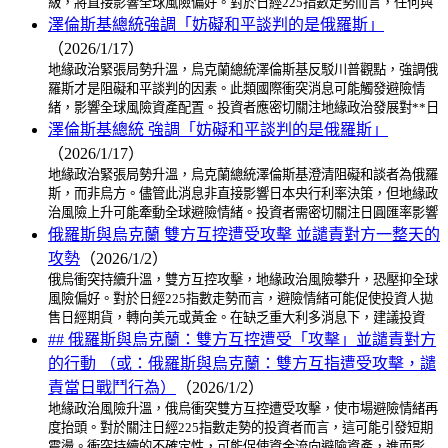
級，將直接影響全球風險偏好。對於日經225指數走勢而言，任何與
澤倫斯基總統強調「妨礙和平談判的是俄羅斯」
（2026/1/17）
地緣政治緊張局勢升溫，烏克蘭總統澤倫斯基反駁川普觀點，強調俄
羅斯才是阻礙和平談判的因素。此類國際衝突消息可能觸發避險情
緒，影響全球風險資產配置。投資者應密切關注地緣政治發展對**日
澤倫斯基總統 強調「妨礙和平談判的是俄羅斯」
（2026/1/17）
地緣政治緊張局勢升溫，烏克蘭總統澤倫斯基澄清阻礙和談者為俄羅
斯，而非烏方。儘管此消息非直接影響日本央行利率決策，但地緣政
治風險上升可能牽動全球避險情緒。投資者需密切關注日圓匯率影響
俄羅斯與烏克蘭 雙方互控遭受攻擊 並譴責對方一整天的
攻勢
（2026/1/2）
俄烏衝突持續升溫，雙方互控攻擊，地緣政治風險攀升，恐壓抑全球
風險偏好。對於日經225指數走勢而言，避險情緒可能促使投資人拋
售日經期貨，轉向美元或黃金。在缺乏重大利多消息下，建議投資
## 俄羅斯與烏克蘭：雙方互控遭受「攻擊」並譴責對方
的行動 （或：俄羅斯與烏克蘭：雙方互指遭受攻擊，譴
責當日戰鬥行為）
（2026/1/2）
地緣政治風險升溫，俄烏衝突雙方互控遭受攻擊，使市場避險情緒再
度抬頭。對於關注日經225指數走勢的投資者而言，這可能引發短期
震盪。衝突持續的不確定性，可能促使資金流向避險資產，進而影