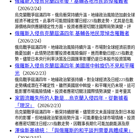
俄羅斯入侵烏克蘭四年後，基輔各地市民追悼罹難者
（2026/2/24）
烏克蘭戰爭屆滿四年，俄烏衝突持續升溫，地緣政治風險恐加劇全球
經濟不確定性。此事件可能間接影響日經225指數走勢，尤其是在能
源價格與供應鏈穩定性方面。投資者應密切關注國際局勢演變，評
俄羅斯入侵烏克蘭屆滿四年 基輔各地民眾悼念罹難者
（2026/2/24）
俄烏戰爭屆滿四年，地緣政治風險持續升溫，市場對全球經濟前景的
擔憂加劇。此情勢恐影響投資者風險偏好，進而牽動日經225指數走
勢。儘管日本央行利率決策及日圓匯率影響仍是日本股市投資策略
俄羅斯入侵烏克蘭屆滿四年 美國居中斡旋仍不見和平曙
光
（2026/2/23）
俄烏戰爭屆滿四年，地緣政治緊張持續，對全球經濟及日經225指數
走勢構成潛在不確定性。雖然美國居中斡旋，和平曙光仍未現，這可
能影響市場風險情緒。投資者應密切關注國際情勢演變，並考量其
家園流離失所的人數是…烏克蘭入侵四年，從數據看
「現況」
（2026/2/23）
烏克蘭戰爭屆滿四年，衝突持續膠著，儘管原文未直接提及對日本股
市的影響，但地緣政治緊張局勢升溫，可能牽動全球市場情緒。投資
者應密切關注日經225指數走勢，因戰事長期化可能加劇能源及原
澤倫斯基總統：「與俄羅斯的和平談判需要具體成果」
（2026/2/15）