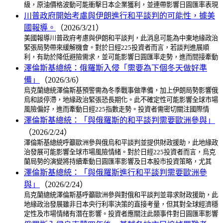
級，原油價格波動可能衝擊日本企業獲利，並連帶影響日圓匯率表現
川普政府開始考慮與伊朗進行和平談判的可能性，據美
國報導。
（2026/3/21）
美國報導川普政府考慮與伊朗和平談判，此消息可能為中東地緣政治
緊張局勢帶來緩解機會。對於日經225投資者而言，若談判進展順
利，有助於降低避險需求，並可能影響日圓匯率走勢，進而間接牽動
澤倫斯基總統：俄羅斯入侵「需要為下個冬天做好準
備」
（2026/3/6）
烏克蘭總統澤倫斯基預警需為冬季戰事做準備，加上伊朗局勢影響俄
烏和談停滯，地緣政治緊張恐長期化。此不確定性可能影響全球市場
風險偏好，進而牽動日經225指數走勢。投資者需密切關注國際情
澤倫斯基總統：「與俄羅斯的和平談判需要歐洲參與」
（2026/2/24）
澤倫斯基總統呼籲歐洲參與俄烏和平談判並提供財政援助，此地緣政
治發展可能影響全球市場風險情緒。對於日經225投資者而言，烏克
蘭局勢的演變將持續牽動日圓匯率影響及日本股市投資策略，尤其
澤倫斯基總統：「與俄羅斯進行和平談判需要歐洲參
與」
（2026/2/24）
烏克蘭總統澤倫斯基呼籲歐洲參與對俄和平談判並尋求財政援助，此
地緣政治發展雖非日本央行利率決策的直接考量，但其對全球經濟穩
定性及市場情緒有潛在影響。投資者應關注此類事件對日圓匯率影響