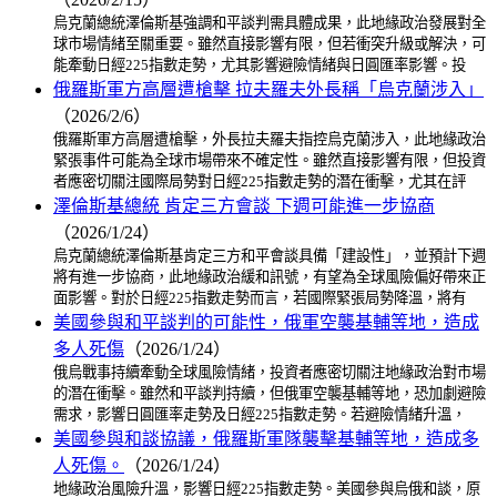
烏克蘭總統澤倫斯基強調和平談判需具體成果，此地緣政治發展對全
球市場情緒至關重要。雖然直接影響有限，但若衝突升級或解決，可
能牽動日經225指數走勢，尤其影響避險情緒與日圓匯率影響。投
俄羅斯軍方高層遭槍擊 拉夫羅夫外長稱「烏克蘭涉入」
（2026/2/6）
俄羅斯軍方高層遭槍擊，外長拉夫羅夫指控烏克蘭涉入，此地緣政治
緊張事件可能為全球市場帶來不確定性。雖然直接影響有限，但投資
者應密切關注國際局勢對日經225指數走勢的潛在衝擊，尤其在評
澤倫斯基總統 肯定三方會談 下週可能進一步協商
（2026/1/24）
烏克蘭總統澤倫斯基肯定三方和平會談具備「建設性」，並預計下週
將有進一步協商，此地緣政治緩和訊號，有望為全球風險偏好帶來正
面影響。對於日經225指數走勢而言，若國際緊張局勢降溫，將有
美國參與和平談判的可能性，俄軍空襲基輔等地，造成
多人死傷
（2026/1/24）
俄烏戰事持續牽動全球風險情緒，投資者應密切關注地緣政治對市場
的潛在衝擊。雖然和平談判持續，但俄軍空襲基輔等地，恐加劇避險
需求，影響日圓匯率走勢及日經225指數走勢。若避險情緒升溫，
美國參與和談協議，俄羅斯軍隊襲擊基輔等地，造成多
人死傷。
（2026/1/24）
地緣政治風險升溫，影響日經225指數走勢。美國參與烏俄和談，原