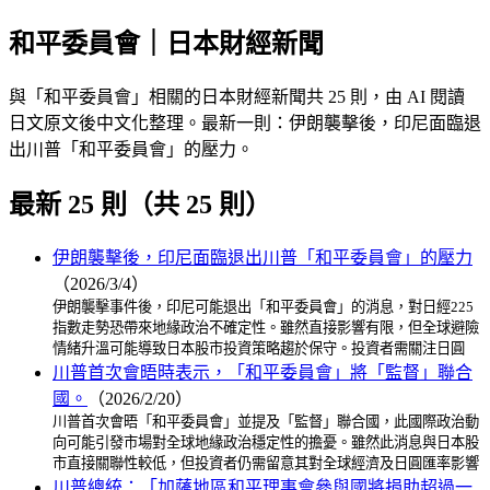
和平委員會｜日本財經新聞
與「和平委員會」相關的日本財經新聞共 25 則，由 AI 閱讀
日文原文後中文化整理。最新一則：伊朗襲擊後，印尼面臨退
出川普「和平委員會」的壓力。
最新 25 則（共 25 則）
伊朗襲擊後，印尼面臨退出川普「和平委員會」的壓力
（2026/3/4）
伊朗襲擊事件後，印尼可能退出「和平委員會」的消息，對日經225
指數走勢恐帶來地緣政治不確定性。雖然直接影響有限，但全球避險
情緒升溫可能導致日本股市投資策略趨於保守。投資者需關注日圓
川普首次會晤時表示，「和平委員會」將「監督」聯合
國。
（2026/2/20）
川普首次會晤「和平委員會」並提及「監督」聯合國，此國際政治動
向可能引發市場對全球地緣政治穩定性的擔憂。雖然此消息與日本股
市直接關聯性較低，但投資者仍需留意其對全球經濟及日圓匯率影響
川普總統：「加薩地區和平理事會參與國將捐助超過一