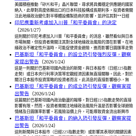
美國積極推動「矽片和平」晶片聯盟，尋求將具備穩定供應鏈的國家
納入，此舉對高度依賴出口的日本科技股構成長期利多。投資者需關
注此地緣政治變化對半導體設備製造商的影響，並評估其對**日經
印尼應重新考慮加入川普「和平委員會」的決定
（2026/1/27）
這則關於印尼考慮加入川普「和平委員會」的消息，雖然看似與日本
市場無關，但投資者需關注其對全球地緣政治風險的潛在影響。在地
緣政治不確定性升溫時，可能促使資金避險，進而影響日圓匯率走勢
巴基斯坦「和平委員會」的設立恐引發強烈反彈，觀察
家提出警告
（2026/1/24）
這是一則關於巴基斯坦國內政治的新聞，與日本股市（日經225指數
走勢）或日本央行利率決策等宏觀經濟因素無直接關聯。因此，對於
關注日本股市投資策略的投資者而言，此消息的直接影響極小，無
巴基斯坦「和平委員會」的成立恐引發反彈，觀察家提
出警告
（2026/1/24）
這篇關於巴基斯坦國內政治動盪的報導，對日經225指數走勢的直接
影響有限。然而，投資者需關注地緣政治風險升溫是否影響全球避險
情緒及日圓匯率影響。若風險溢價上升，可能導致資金流出新興市
巴基斯坦「和平委員會」的納入恐引發反彈，觀察家提
出警告
（2026/1/24）
這則新聞與日本股市（日經225指數走勢）或影響其表現的關鍵因素