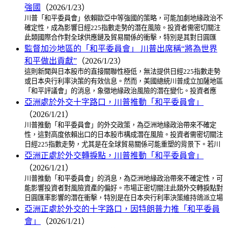
強國
（2026/1/23）
川普「和平委員會」依賴歐亞中等強國的策略，可能加劇地緣政治不
確定性，成為影響日經225指數走勢的潛在風險。投資者需密切關注
此類國際合作對全球供應鏈及貿易關係的衝擊，特別是其對日圓匯
監督加沙地區的「和平委員會」 川普出席稱“將為世界
和平做出貢獻”
（2026/1/23）
這則新聞與日本股市的直接關聯性極低，無法提供日經225指數走勢
或日本央行利率決策的有效信息。然而，美國總統川普成立加薩地區
「和平評議會」的消息，象徵地緣政治風險的潛在變化。投資者應
亞洲處於外交十字路口，川普推動「和平委員會」
（2026/1/21）
川普推動「和平委員會」的外交政策，為亞洲地緣政治帶來不確定
性，這對高度依賴出口的日本股市構成潛在風險。投資者需密切關注
日經225指數走勢，尤其是在全球貿易關係可能重塑的背景下。若川
亞洲正處於外交轉捩點，川普推動「和平委員會」
（2026/1/21）
川普推動「和平委員會」的消息，為亞洲地緣政治帶來不確定性，可
能影響投資者對風險資產的偏好。市場正密切關注此類外交轉捩點對
日圓匯率影響的潛在衝擊，特別是在日本央行利率決策維持鴿派立場
亞洲正處於外交的十字路口，因特朗普力推「和平委員
會」
（2026/1/21）