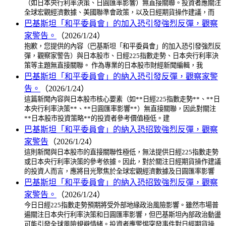
（如日本央行利率決策、日圓匯率影響）無直接關聯。投資者應關注
全球宏觀經濟數據、美國聯準會政策，以及日經期貨操作建議，而
巴基斯坦「和平委員會」的加入恐引發強烈反彈，觀察
家警告。
（2026/1/24）
抱歉，您提供的內容（巴基斯坦「和平委員會」的加入恐引發強烈反
彈，觀察家警告）與日本股市、日經225指數走勢、日本央行利率決
策等主題無直接關聯。 作為專業的日本股市財經新聞編輯，我
巴基斯坦「和平委員會」的納入恐引發反彈，觀察家警
告。
（2026/1/24）
這篇新聞內容與日本股市核心要素（如**日經225指數走勢**、**日
本央行利率決策**、**日圓匯率影響**）無直接關聯，因此對關注
**日本股市投資策略**的投資者參考價值極低。建
巴基斯坦「和平委員會」的納入恐招致強烈反彈，觀察
家警告
（2026/1/24）
這則新聞與日本股市的直接關聯性極低，無法提供日經225指數走勢
或日本央行利率決策的參考依據。因此，對於關注日經期貨操作建議
的投資人而言，應將目光聚焦於全球宏觀經濟數據及日圓匯率影響
巴基斯坦「和平委員會」的納入恐招致強烈反彈，觀察
家警告。
（2026/1/24）
今日日經225指數走勢預期將受外部地緣政治風險影響。雖然市場普
遍關注日本央行利率決策和日圓匯率影響，但巴基斯坦內部政治動盪
可能引發全球風險規避情緒。投資者應警惕突發事件對日經期貨操