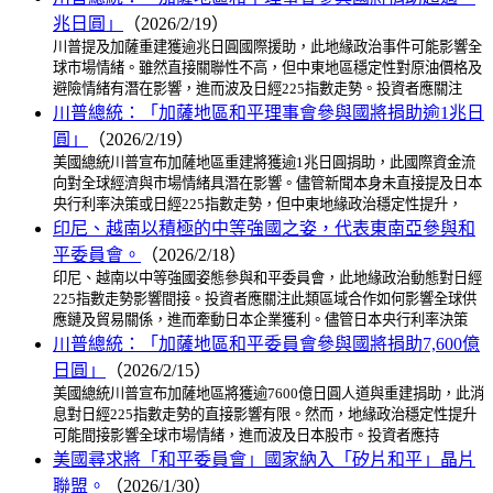
兆日圓」
（2026/2/19）
川普提及加薩重建獲逾兆日圓國際援助，此地緣政治事件可能影響全
球市場情緒。雖然直接關聯性不高，但中東地區穩定性對原油價格及
避險情緒有潛在影響，進而波及日經225指數走勢。投資者應關注
川普總統：「加薩地區和平理事會參與國將捐助逾1兆日
圓」
（2026/2/19）
美國總統川普宣布加薩地區重建將獲逾1兆日圓捐助，此國際資金流
向對全球經濟與市場情緒具潛在影響。儘管新聞本身未直接提及日本
央行利率決策或日經225指數走勢，但中東地緣政治穩定性提升，
印尼、越南以積極的中等強國之姿，代表東南亞參與和
平委員會。
（2026/2/18）
印尼、越南以中等強國姿態參與和平委員會，此地緣政治動態對日經
225指數走勢影響間接。投資者應關注此類區域合作如何影響全球供
應鏈及貿易關係，進而牽動日本企業獲利。儘管日本央行利率決策
川普總統：「加薩地區和平委員會參與國將捐助7,600億
日圓」
（2026/2/15）
美國總統川普宣布加薩地區將獲逾7600億日圓人道與重建捐助，此消
息對日經225指數走勢的直接影響有限。然而，地緣政治穩定性提升
可能間接影響全球市場情緒，進而波及日本股市。投資者應持
美國尋求將「和平委員會」國家納入「矽片和平」晶片
聯盟。
（2026/1/30）